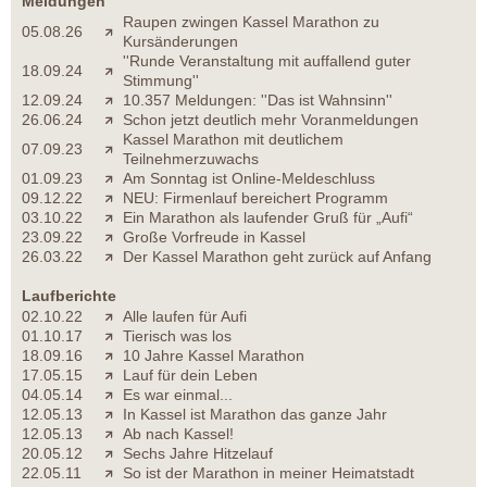
Meldungen
Raupen zwingen Kassel Marathon zu
05.08.26
Kursänderungen
''Runde Veranstaltung mit auffallend guter
18.09.24
Stimmung''
12.09.24
10.357 Meldungen: ''Das ist Wahnsinn''
26.06.24
Schon jetzt deutlich mehr Voranmeldungen
Kassel Marathon mit deutlichem
07.09.23
Teilnehmerzuwachs
01.09.23
Am Sonntag ist Online-Meldeschluss
09.12.22
NEU: Firmenlauf bereichert Programm
03.10.22
Ein Marathon als laufender Gruß für „Aufi“
23.09.22
Große Vorfreude in Kassel
26.03.22
Der Kassel Marathon geht zurück auf Anfang
Laufberichte
02.10.22
Alle laufen für Aufi
01.10.17
Tierisch was los
18.09.16
10 Jahre Kassel Marathon
17.05.15
Lauf für dein Leben
04.05.14
Es war einmal...
12.05.13
In Kassel ist Marathon das ganze Jahr
12.05.13
Ab nach Kassel!
20.05.12
Sechs Jahre Hitzelauf
22.05.11
So ist der Marathon in meiner Heimatstadt