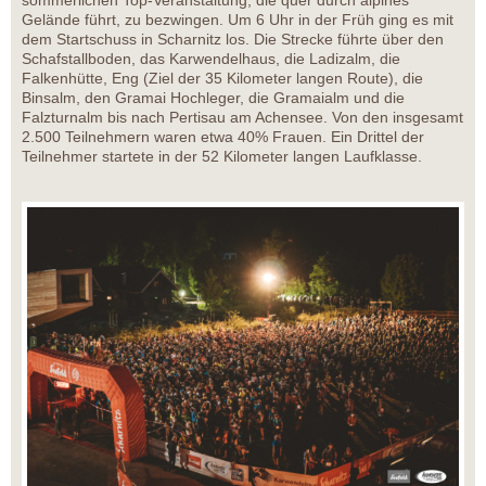
sommerlichen Top-Veranstaltung, die quer durch alpines
Gelände führt, zu bezwingen. Um 6 Uhr in der Früh ging es mit
dem Startschuss in Scharnitz los. Die Strecke führte über den
Schafstallboden, das Karwendelhaus, die Ladizalm, die
Falkenhütte, Eng (Ziel der 35 Kilometer langen Route), die
Binsalm, den Gramai Hochleger, die Gramaialm und die
Falzturnalm bis nach Pertisau am Achensee. Von den insgesamt
2.500 Teilnehmern waren etwa 40% Frauen. Ein Drittel der
Teilnehmer startete in der 52 Kilometer langen Laufklasse.