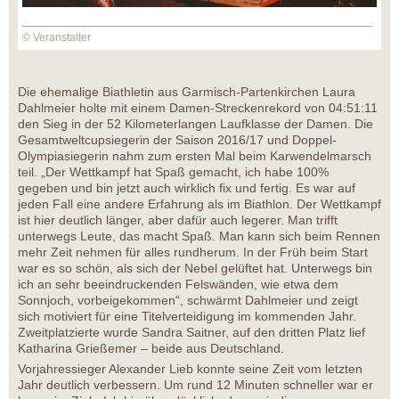
© Veranstalter
Die ehemalige Biathletin aus Garmisch-Partenkirchen Laura
Dahlmeier holte mit einem Damen-Streckenrekord von 04:51:11
den Sieg in der 52 Kilometerlangen Laufklasse der Damen. Die
Gesamtweltcupsiegerin der Saison 2016/17 und Doppel-
Olympiasiegerin nahm zum ersten Mal beim Karwendelmarsch
teil. „Der Wettkampf hat Spaß gemacht, ich habe 100%
gegeben und bin jetzt auch wirklich fix und fertig. Es war auf
jeden Fall eine andere Erfahrung als im Biathlon. Der Wettkampf
ist hier deutlich länger, aber dafür auch legerer. Man trifft
unterwegs Leute, das macht Spaß. Man kann sich beim Rennen
mehr Zeit nehmen für alles rundherum. In der Früh beim Start
war es so schön, als sich der Nebel gelüftet hat. Unterwegs bin
ich an sehr beeindruckenden Felswänden, wie etwa dem
Sonnjoch, vorbeigekommen“, schwärmt Dahlmeier und zeigt
sich motiviert für eine Titelverteidigung im kommenden Jahr.
Zweitplatzierte wurde Sandra Saitner, auf den dritten Platz lief
Katharina Grießemer – beide aus Deutschland.
Vorjahressieger Alexander Lieb konnte seine Zeit vom letzten
Jahr deutlich verbessern. Um rund 12 Minuten schneller war er