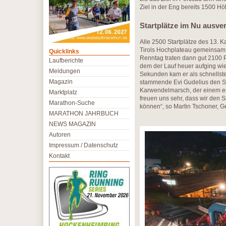
Ziel in der Eng bereits 1500 H
Startplätze im Nu ausve
Alle 2500 Startplätze des 13.
Tirols Hochplateau gemeinsam v
Quicklinks
Renntag traten dann gut 2100 
Laufberichte
dem der Lauf heuer aufging wie
Meldungen
Sekunden kam er als schnellste
Magazin
stammende Evi Gudelius den Si
Karwendelmarsch, der einem ein
Marktplatz
freuen uns sehr, dass wir den
Marathon-Suche
können“, so Martin Tschoner, G
MARATHON JAHRBUCH
NEWS MAGAZIN
Autoren
Impressum / Datenschutz
Kontakt