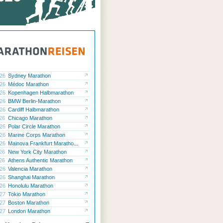
.26
Sydney Marathon
.26
Médoc Marathon
.26
Kopenhagen Halbmarathon
.26
BMW Berlin-Marathon
.26
Cardiff Halbmarathon
.26
Chicago Marathon
.26
Polar Circle Marathon
.26
Marine Corps Marathon
.26
Mainova Frankfurt Maratho...
.26
New York City Marathon
.26
Athens Authentic Marathon
.26
Valencia Marathon
.26
Shanghai Marathon
.26
Honolulu Marathon
.27
Tokio Marathon
.27
Boston Marathon
.27
London Marathon