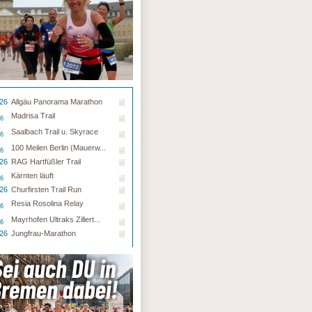
.26
Allgäu Panorama Marathon
Madrisa Trail
26
Saalbach Trail u. Skyrace
26
100 Meilen Berlin (Mauerw...
26
.26
RAG Hartfüßler Trail
Kärnten läuft
26
.26
Churfirsten Trail Run
Resia Rosolina Relay
26
Mayrhofen Ultraks Zillert...
26
.26
Jungfrau-Marathon