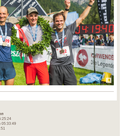
en
5:25:24
h 05:33:49
0:51