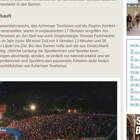
öhenmeter in den Beinen.
rkauft
 Karwendelmarschs, den Achensee Tourismus und die Region Seefeld –
eranstalten, waren in unglaublichen 17 Stunden vergriffen. Am
Personen an. Am Start war auch Vorjahrssieger Thomas Farbmacher,
 im Jahr zuvor. Mit einer Zeit von 4 Stunden 13 Minuten und 56
r Läufer ins Ziel. Bei den Damen holte sich die aus Deutschland
09.08
eg. „Welche Leistung die Sportlerinnen und Sportler beim
14. -
15.08.
iges abverlangt, abrufen, ist einfach nur beeindruckend und wir
15. -
 Sportlerinnen und Sportlern den passenden Rahmen dafür bieten
16.08.
15. -
eschäftsführer von Achensee Tourismus.
16.08.
23.08
28. -
30.08.
29.08
04. -
05.09.
04. -
05.09.
05.09