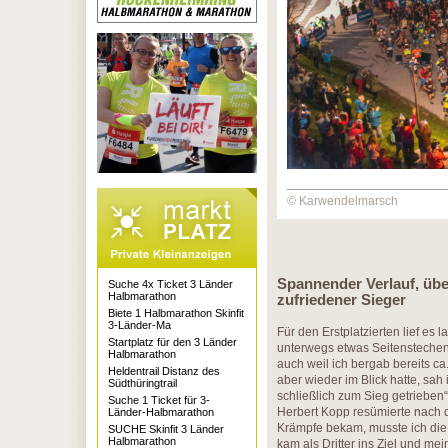
© Karwendelmarsch
Spannender Verlauf, üb
Suche 4x Ticket 3 Länder
Halbmarathon
zufriedener Sieger
Biete 1 Halbmarathon Skinfit
3-Länder-Ma
Für den Erstplatzierten lief es 
Startplatz für den 3 Länder
unterwegs etwas Seitenstechen
Halbmarathon
auch weil ich bergab bereits c
Heldentrail Distanz des
aber wieder im Blick hatte, sah
Südthüringtrail
schließlich zum Sieg getrieben“
Suche 1 Ticket für 3-
Herbert Kopp resümierte nach de
Länder-Halbmarathon
Krämpfe bekam, musste ich di
SUCHE Skinfit 3 Länder
Halbmarathon
kam als Dritter ins Ziel und mei