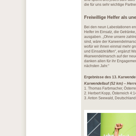
die für uns sehr wichtige Partne
Freiwillige Helfer als u
Bei den neun Labestationen ent
Helfer im Einsatz, die Geträn
ausgaben. „Ohne unsere zahlrei
sind, wäre der Karwendelmarsch
wofür wir ihnen einmal mehr g
und Einsatzkräften“, ergänzt Wa
#karwendelmarsch auf der neuen
danken allen für ihr Engagemen
nächsten Jahr.“
Ergebnisse des 13. Karwende
Karwendellauf (52 km) – Herr
1. Thomas Farbmacher, Österre
2. Herbert Kopp, Österreich 4:1
3. Anton Seewald, Deutschland