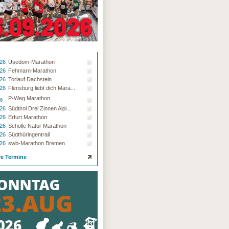
.26
Usedom-Marathon
.26
Fehmarn-Marathon
.26
Torlauf Dachstein
.26
Flensburg liebt dich Mara...
P-Weg Marathon
26
.26
Südtirol Drei Zinnen Alpi...
.26
Erfurt Marathon
.26
Scholle Natur Marathon
.26
Südthüringentrail
.26
swb-Marathon Bremen
re Termine