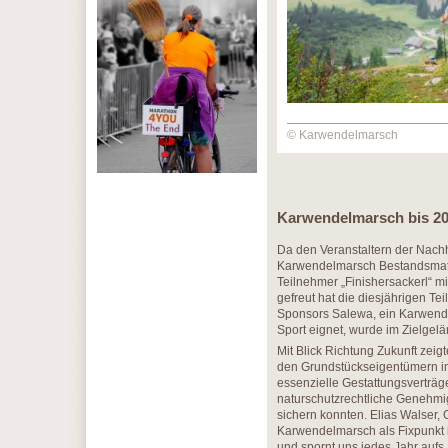
© Karwendelmarsch
Karwendelmarsch bis 20
Da den Veranstaltern der Nachh
Karwendelmarsch Bestandsmater
Teilnehmer „Finishersackerl“ m
gefreut hat die diesjährigen 
Sponsors Salewa, ein Karwendel
Sport eignet, wurde im Zielgelä
Mit Blick Richtung Zukunft zei
den Grundstückseigentümern im
essenzielle Gestattungsverträge
naturschutzrechtliche Genehmi
sichern konnten. Elias Walser,
Karwendelmarsch als Fixpunkt i
und spornt uns jedes Jahr auf