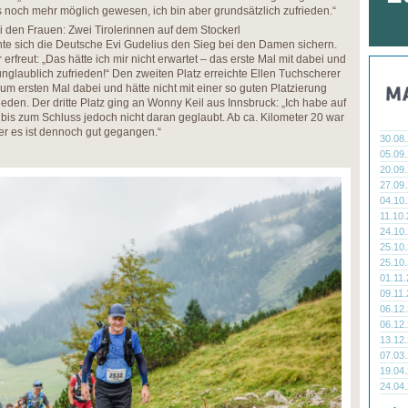
s noch mehr möglich gewesen, ich bin aber grundsätzlich zufrieden.“
i den Frauen: Zwei Tirolerinnen auf dem Stockerl
nnte sich die Deutsche Evi Gudelius den Sieg bei den Damen sichern.
erfreut: „Das hätte ich mir nicht erwartet – das erste Mal mit dabei und
 unglaublich zufrieden!“ Den zweiten Platz erreichte Ellen Tuchscherer
zum ersten Mal dabei und hätte nicht mit einer so guten Platzierung
rieden. Der dritte Platz ging an Wonny Keil aus Innsbruck: „Ich habe auf
st bis zum Schluss jedoch nicht daran geglaubt. Ab ca. Kilometer 20 war
ber es ist dennoch gut gegangen.“
30.08
05.09
20.09
27.09
04.10
11.10
24.10
25.10
25.10
01.11
09.11
06.12
06.12
13.12
07.03
19.04
24.04