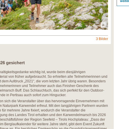
weite
3 Bilder
26 gesichert
altigkeitsgedanke wichtig ist, wurde beim diesjährigen
ial von früher aufgebraucht. So erhielten alle Teilnehmerinnen und
it dem Aufdruck „2021“, die vom letzten Jahr übrig waren. Besonders
Teilnehmerinnen und Teilnehmer auch das Finisher-Geschenk des
marsch Buff. Das Schlauchtuch, das sich perfekt für den Outdoor-
nde in Pertisau auch sofort zum Hingucker.
gten sich die Veranstalter über das hervorragende Einvernehmen mit
 Naturpark Karwendel erfreut. Mit den langjährigen Partnern wurden
 für mehrere Jahre fixiert, wodurch die Veranstalter die
gung des Landes Tirol erhalten und den Karwendelmarsch bis 2026
 Geschäftsführer der Region Seefeld – Tirols Hochplateau: „Dass der
m Berglaufkalender für weitere Jahre steht, gibt dem Event Zukunft
s Neue an. Ein herzliches Dankeschön an die Grundstückseigentümer,