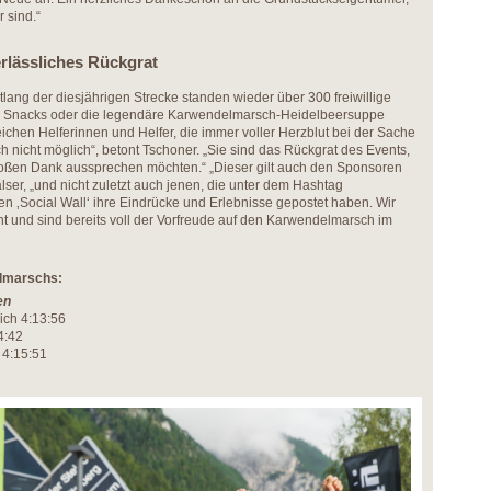
r sind.“
nerlässliches Rückgrat
lang der diesjährigen Strecke standen wieder über 300 freiwillige
ke, Snacks oder die legendäre Karwendelmarsch-Heidelbeersuppe
chen Helferinnen und Helfer, die immer voller Herzblut bei der Sache
 nicht möglich“, betont Tschoner. „Sie sind das Rückgrat des Events,
roßen Dank aussprechen möchten.“ „Dieser gilt auch den Sponsoren
lser, „und nicht zuletzt auch jenen, die unter dem Hashtag
 ‚Social Wall‘ ihre Eindrücke und Erlebnisse gepostet haben. Wir
t und sind bereits voll der Vorfreude auf den Karwendelmarsch im
lmarschs:
en
ich 4:13:56
4:42
 4:15:51