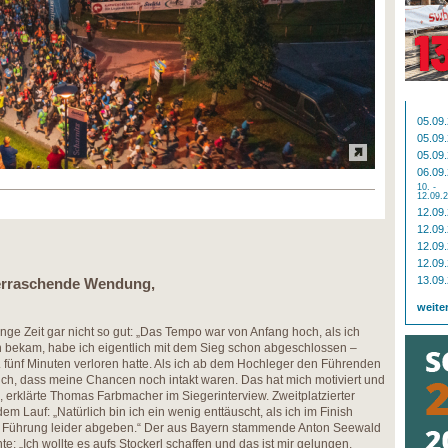
05.09
05.09
05.09
06.09
10. -
12.09.
12.09
12.09
12.09
12.09
13.09
erraschende Wendung,
weite
lange Zeit gar nicht so gut: „Das Tempo war von Anfang hoch, als ich
 bekam, habe ich eigentlich mit dem Sieg schon abgeschlossen –
a. fünf Minuten verloren hatte. Als ich ab dem Hochleger den Führenden
 ich, dass meine Chancen noch intakt waren. Das hat mich motiviert und
, erklärte Thomas Farbmacher im Siegerinterview. Zweitplatzierter
m Lauf: „Natürlich bin ich ein wenig enttäuscht, als ich im Finish
e Führung leider abgeben.“ Der aus Bayern stammende Anton Seewald
nte: „Ich wollte es aufs Stockerl schaffen und das ist mir gelungen.