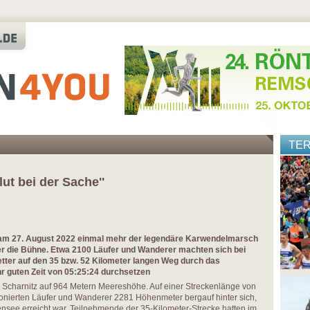
TE
lut bei der Sache''
g am 27. August 2022 einmal mehr der legendäre Karwendelmarsch
ber die Bühne. Etwa 2100 Läufer und Wanderer machten sich bei
tter auf den 35 bzw. 52 Kilometer langen Weg durch das
r guten Zeit von 05:25:24 durchsetzen
in Scharnitz auf 964 Metern Meereshöhe. Auf einer Streckenlänge von
ionierten Läufer und Wanderer 2281 Höhenmeter bergauf hinter sich,
hensee erreicht war. Teilnehmende der 35-Kilometer-Strecke hatten im