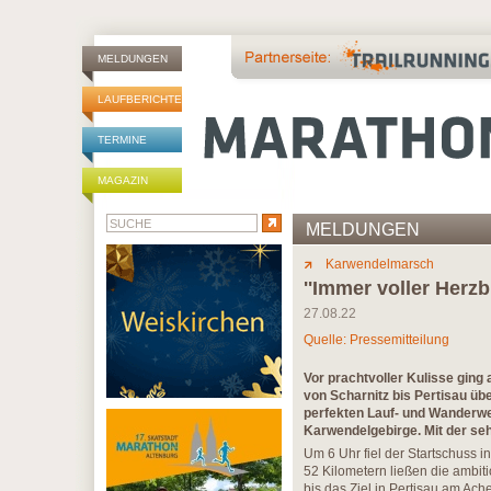
MELDUNGEN
LAUFBERICHTE
TERMINE
MAGAZIN
MELDUNGEN
Karwendelmarsch
''Immer voller Herzb
27.08.22
Quelle: Pressemitteilung
Vor prachtvoller Kulisse gin
von Scharnitz bis Pertisau ü
perfekten Lauf- und Wanderwe
Karwendelgebirge. Mit der seh
Um 6 Uhr fiel der Startschuss 
52 Kilometern ließen die ambit
bis das Ziel in Pertisau am Ac