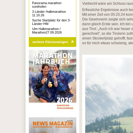
Panorama marathon
Vielleicht wäre am Schluss rau
sonthofen
Erfreuliche Ergebnisse auch be
3 Länder Halbmarathon
Mit einer Zeit von 05:25:24 ko
11.10.26
Die Gewinnerin zeigte sich sehr 
Suche Startplatz für den 3-
Länder-HM
dann gleich Erste sein. Ich bin
aus Tirol: „Auch ich war heuer 
Ulm Halbmarathon /
Marathon27.09.2026
gerechnet“, so die Tirolerin zuf
einen Stockerlplatz gehofft, fa
es für mich etwas schwierig, a