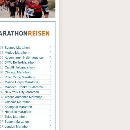
.26
Sydney Marathon
.26
Médoc Marathon
.26
Kopenhagen Halbmarathon
.26
BMW Berlin-Marathon
.26
Cardiff Halbmarathon
.26
Chicago Marathon
.26
Polar Circle Marathon
.26
Marine Corps Marathon
.26
Mainova Frankfurt Maratho...
.26
New York City Marathon
.26
Athens Authentic Marathon
.26
Valencia Marathon
.26
Shanghai Marathon
.26
Honolulu Marathon
.27
Tokio Marathon
.27
Boston Marathon
.27
London Marathon