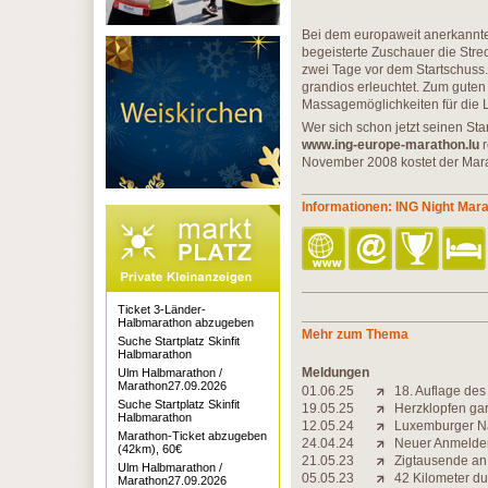
Bei dem europaweit anerkannte
begeisterte Zuschauer die Stre
zwei Tage vor dem Startschuss.
grandios erleuchtet. Zum gut
Massagemöglichkeiten für die L
Wer sich schon jetzt seinen St
www.ing-europe-marathon.lu
r
November 2008 kostet der Mar
Informationen: ING Night Ma
Ticket 3-Länder-
Halbmarathon abzugeben
Mehr zum Thema
Suche Startplatz Skinfit
Halbmarathon
Meldungen
Ulm Halbmarathon /
Marathon27.09.2026
01.06.25
18. Auflage de
Suche Startplatz Skinfit
19.05.25
Herzklopfen gar
Halbmarathon
12.05.24
Luxemburger Nac
Marathon-Ticket abzugeben
24.04.24
Neuer Anmelder
(42km), 60€
21.05.23
Zigtausende an 
Ulm Halbmarathon /
05.05.23
42 Kilometer d
Marathon27.09.2026