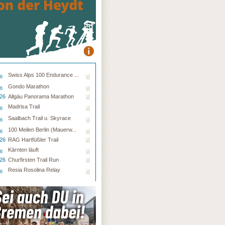
Swiss Alps 100 Endurance ...
26
Gondo Marathon
26
.26
Allgäu Panorama Marathon
Madrisa Trail
26
Saalbach Trail u. Skyrace
26
100 Meilen Berlin (Mauerw...
26
.26
RAG Hartfüßler Trail
Kärnten läuft
26
.26
Churfirsten Trail Run
Resia Rosolina Relay
26