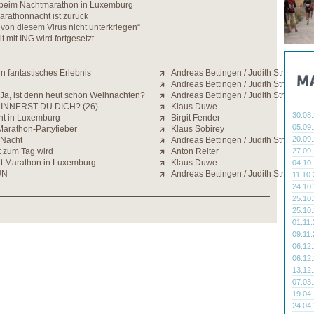
beim Nachtmarathon in Luxemburg
rathonnacht ist zurück
 von diesem Virus nicht unterkriegen“
mit ING wird fortgesetzt
n fantastisches Erlebnis
Andreas Bettingen / Judith Strack
Andreas Bettingen / Judith Strack
 Ja, ist denn heut schon Weihnachten?
Andreas Bettingen / Judith Strack
INNERST DU DICH? (26)
Klaus Duwe
30.08
ht in Luxemburg
Birgit Fender
05.09
arathon-Partyfieber
Klaus Sobirey
20.09
 Nacht
Andreas Bettingen / Judith Strack
 zum Tag wird
Anton Reiter
27.09
ht Marathon in Luxemburg
Klaus Duwe
04.10
UN
Andreas Bettingen / Judith Strack
11.10
24.10
25.10
25.10
01.11
09.11
06.12
06.12
13.12
07.03
19.04
24.04