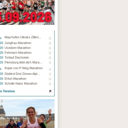
Mayrhofen Ultraks Zillert...
26
.26
Jungfrau-Marathon
.26
Usedom-Marathon
.26
Fehmarn-Marathon
.26
Torlauf Dachstein
.26
Flensburg liebt dich Mara...
Kopie von P-Weg Marathon
26
.26
Südtirol Drei Zinnen Alpi...
.26
Erfurt Marathon
.26
Scholle Natur Marathon
re Termine