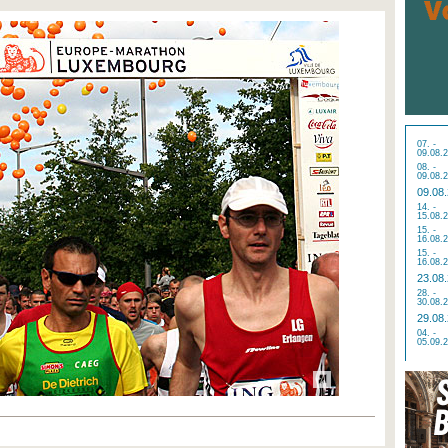
07. -
09.08.
08. -
09.08.
09.08
14. -
15.08.
15. -
16.08.
15. -
16.08.
23.08
28. -
30.08.
29.08
04. -
05.09.