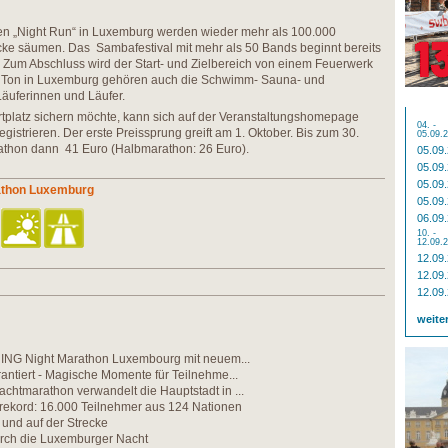
n „Night Run“ in Luxemburg werden wieder mehr als 100.000
cke säumen. Das Sambafestival mit mehr als 50 Bands beginnt bereits
 Zum Abschluss wird der Start- und Zielbereich von einem Feuerwerk
en Ton in Luxemburg gehören auch die Schwimm- Sauna- und
äuferinnen und Läufer.
artplatz sichern möchte, kann sich auf der Veranstaltungshomepage
04. -
egistrieren. Der erste Preissprung greift am 1. Oktober. Bis zum 30.
05.09.
athon dann 41 Euro (Halbmarathon: 26 Euro).
05.09
05.09
05.09
rathon Luxemburg
05.09
06.09
10. -
12.09.
12.09
12.09
12.09
weite
s ING Night Marathon Luxembourg mit neuem...
antiert - Magische Momente für Teilnehme...
htmarathon verwandelt die Hauptstadt in ...
ekord: 16.000 Teilnehmer aus 124 Nationen
und auf der Strecke
urch die Luxemburger Nacht