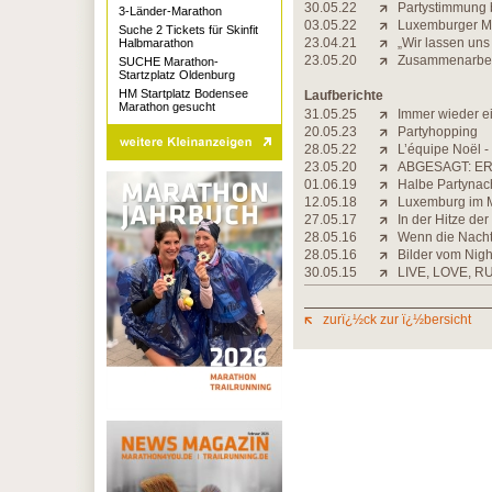
30.05.22
Partystimmung 
3-Länder-Marathon
03.05.22
Luxemburger Ma
Suche 2 Tickets für Skinfit
23.04.21
„Wir lassen uns
Halbmarathon
23.05.20
Zusammenarbeit 
SUCHE Marathon-
Startzplatz Oldenburg
HM Startplatz Bodensee
Laufberichte
Marathon gesucht
31.05.25
Immer wieder ei
20.05.23
Partyhopping
28.05.22
L’équipe Noël -
23.05.20
ABGESAGT: ER
01.06.19
Halbe Partynac
12.05.18
Luxemburg im M
27.05.17
In der Hitze der
28.05.16
Wenn die Nacht
28.05.16
Bilder vom Nig
30.05.15
LIVE, LOVE, R
zurï¿½ck zur ï¿½bersicht