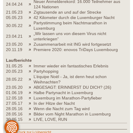
Neuer Anmelderekord: 16.000 Teilnehmer aus
24.04.24
124 Nationen
21.05.23
Zigtausende an und auf der Strecke
05.05.23
42 Kilometer durch die Luxemburger Nacht
Partystimmung beim Nachtmarathon in
30.05.22
Luxemburg
„Wir lassen uns von diesem Virus nicht
23.04.21
unterkriegen“
23.05.20
Zusammenarbeit mit ING wird fortgesetzt
20.11.19
Premiere 2020: enovos TriDays Luxembourg
Laufberichte
31.05.25
Immer wieder ein fantastisches Erlebnis
20.05.23
Partyhopping
L’équipe Noël - Ja, ist denn heut schon
28.05.22
Weihnachten?
23.05.20
ABGESAGT: ERINNERST DU DICH? (26)
01.06.19
Halbe Partynacht in Luxemburg
12.05.18
Luxemburg im Marathon-Partyfieber
27.05.17
In der Hitze der Nacht
28.05.16
Wenn die Nacht zum Tag wird
28.05.16
Bilder vom Night Marathon in Luxemburg
30.05.15
LIVE, LOVE, RUN
zurï¿½ck zur ï¿½bersicht