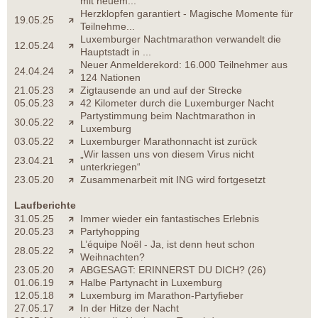
mit neuem...
Herzklopfen garantiert - Magische Momente für
19.05.25
Teilnehme...
Luxemburger Nachtmarathon verwandelt die
12.05.24
Hauptstadt in ...
Neuer Anmelderekord: 16.000 Teilnehmer aus
24.04.24
124 Nationen
21.05.23
Zigtausende an und auf der Strecke
05.05.23
42 Kilometer durch die Luxemburger Nacht
Partystimmung beim Nachtmarathon in
30.05.22
Luxemburg
03.05.22
Luxemburger Marathonnacht ist zurück
„Wir lassen uns von diesem Virus nicht
23.04.21
unterkriegen“
23.05.20
Zusammenarbeit mit ING wird fortgesetzt
Laufberichte
31.05.25
Immer wieder ein fantastisches Erlebnis
20.05.23
Partyhopping
L’équipe Noël - Ja, ist denn heut schon
28.05.22
Weihnachten?
23.05.20
ABGESAGT: ERINNERST DU DICH? (26)
01.06.19
Halbe Partynacht in Luxemburg
12.05.18
Luxemburg im Marathon-Partyfieber
27.05.17
In der Hitze der Nacht