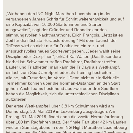
„Wir haben den ING Night Marathon Luxembourg in den
vergangenen Jahren Schritt für Schritt weiterentwickelt und auf
eine Kapazität von 16.000 Starterinnen und Starter
ausgeweitet“, sagt der Gründer und Renndirektor des
stimmungsvollen Nachtmarathons, Erich François. „Jetzt ist es
Zeit für die nächste Herausforderung.“ Mit dem Launch der
TriDays wird es nicht nur für Triathleten ein reiz- und
anspruchsvolles neues Sportevent geben. „Jeder wählt seine
Disziplin oder Disziplinen“, erklärt Kai Walter. „Das Besondere
hierbei ist: Schwimmer treffen Radfahrer, Radfahrer treffen
Läufer und Triathleten; man kann die TriDays als Wettkampf,
einfach zum Spaß am Sport oder als Training bestreiten –
alleine, mit Freunden, im Verein.“ Denn nicht nur individuelle
Teilnehmer können über die Ironman-Distanzen an den Start
gehen: Auch Teams bestehend aus zwei oder drei Sportlern
haben die Möglichkeit, sich die unterschiedlichen Disziplinen
aufzuteilen.
Der erste Wettkampfteil über 3,8 km Schwimmen wird am
Donnerstag, 30. Mai 2019 in Luxemburg ausgetragen. Am
Freitag, 31. Mai 2019, findet dann die zweite Herausforderung
über 180 km Radfahren statt. Der finale Part über 42 km Laufen
wird am Samstagabend in den ING Night Marathon Luxembourg
integriert, wo die Athleten von über Hunderttausend Zuschauern