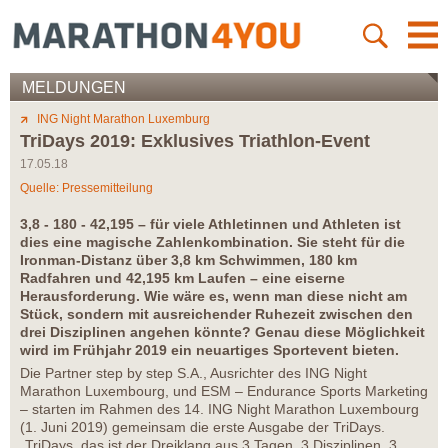
MELDUNGEN
ING Night Marathon Luxemburg
TriDays 2019: Exklusives Triathlon-Event
17.05.18
Quelle: Pressemitteilung
3,8 - 180 - 42,195 – für viele Athletinnen und Athleten ist
dies eine magische Zahlenkombination. Sie steht für die
Ironman-Distanz über 3,8 km Schwimmen, 180 km
Radfahren und 42,195 km Laufen – eine eiserne
Herausforderung. Wie wäre es, wenn man diese nicht am
Stück, sondern mit ausreichender Ruhezeit zwischen den
drei Disziplinen angehen könnte? Genau diese Möglichkeit
wird im Frühjahr 2019 ein neuartiges Sportevent bieten.
Die Partner step by step S.A., Ausrichter des ING Night
Marathon Luxembourg, und ESM – Endurance Sports Marketing
– starten im Rahmen des 14. ING Night Marathon Luxembourg
(1. Juni 2019) gemeinsam die erste Ausgabe der TriDays.
„TriDays, das ist der Dreiklang aus 3 Tagen, 3 Disziplinen, 3