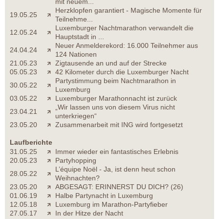
mit neuem...
Herzklopfen garantiert - Magische Momente für
19.05.25
Teilnehme...
Luxemburger Nachtmarathon verwandelt die
12.05.24
Hauptstadt in ...
Neuer Anmelderekord: 16.000 Teilnehmer aus
24.04.24
124 Nationen
21.05.23
Zigtausende an und auf der Strecke
05.05.23
42 Kilometer durch die Luxemburger Nacht
Partystimmung beim Nachtmarathon in
30.05.22
Luxemburg
03.05.22
Luxemburger Marathonnacht ist zurück
„Wir lassen uns von diesem Virus nicht
23.04.21
unterkriegen“
23.05.20
Zusammenarbeit mit ING wird fortgesetzt
Laufberichte
31.05.25
Immer wieder ein fantastisches Erlebnis
20.05.23
Partyhopping
L’équipe Noël - Ja, ist denn heut schon
28.05.22
Weihnachten?
23.05.20
ABGESAGT: ERINNERST DU DICH? (26)
01.06.19
Halbe Partynacht in Luxemburg
12.05.18
Luxemburg im Marathon-Partyfieber
27.05.17
In der Hitze der Nacht