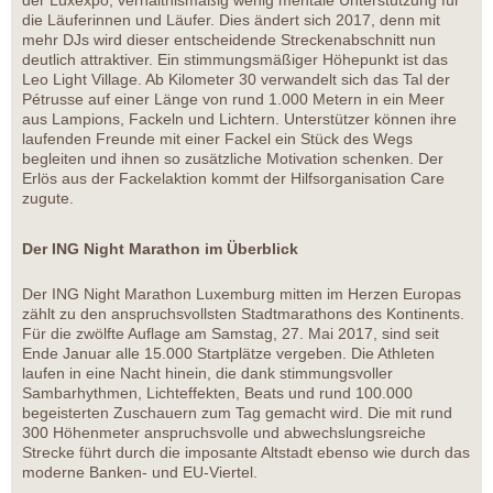
der Luxexpo, verhältnismäßig wenig mentale Unterstützung für
die Läuferinnen und Läufer. Dies ändert sich 2017, denn mit
mehr DJs wird dieser entscheidende Streckenabschnitt nun
deutlich attraktiver. Ein stimmungsmäßiger Höhepunkt ist das
Leo Light Village. Ab Kilometer 30 verwandelt sich das Tal der
Pétrusse auf einer Länge von rund 1.000 Metern in ein Meer
aus Lampions, Fackeln und Lichtern. Unterstützer können ihre
laufenden Freunde mit einer Fackel ein Stück des Wegs
begleiten und ihnen so zusätzliche Motivation schenken. Der
Erlös aus der Fackelaktion kommt der Hilfsorganisation Care
zugute.
Der ING Night Marathon im Überblick
Der ING Night Marathon Luxemburg mitten im Herzen Europas
zählt zu den anspruchsvollsten Stadtmarathons des Kontinents.
Für die zwölfte Auflage am Samstag, 27. Mai 2017, sind seit
Ende Januar alle 15.000 Startplätze vergeben. Die Athleten
laufen in eine Nacht hinein, die dank stimmungsvoller
Sambarhythmen, Lichteffekten, Beats und rund 100.000
begeisterten Zuschauern zum Tag gemacht wird. Die mit rund
300 Höhenmeter anspruchsvolle und abwechslungsreiche
Strecke führt durch die imposante Altstadt ebenso wie durch das
moderne Banken- und EU-Viertel.