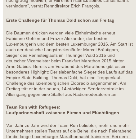
hochgradig motiviert, er will einen Hattrick seines Landsmanns
verhindern“, verrät Renndirektor Erich François.
Erste Challenge für Thomas Dold schon am Freitag
Die Daumen drücken werden viele Einheimische erneut
Fabienne Gehlen und Frazer Alexander, der besten
Luxemburgerin und dem besten Luxemburger 2016. Am Start ist
auch der deutsche Langstreckenläufer Marcel Bräutigam,
Sieger des Rennsteiglaufs im Thüringer Wald 2016 und
deutscher Vizemeister beim Frankfurt Marathon 2015 hinter
Arne Gabius. Bereits am Vorabend des Marathons gibt es ein
besonderes Highlight: Der siebenfache Sieger des Laufs auf das
Empire State Building, Thomas Dold, hat eine Treppenlauf-
Challenge des luxemburgischen Eldoradio angenommen. Am
Freitag tritt er in der neuen, 14-stöckigen Senderzentrale im
Alleingang gegen eine Staffel aus Radiomoderatoren an.
Team Run with Refugees:
Laufpartnerschaft zwischen Firmen und Flüchtlingen
Von Jahr zu Jahr wird der Team Run beliebter; mehr und mehr
Unternehmen stellen Teams auf die Beine, die nach Feierabend
für die lange Luxemburger Marathonnacht trainieren. Bei dem