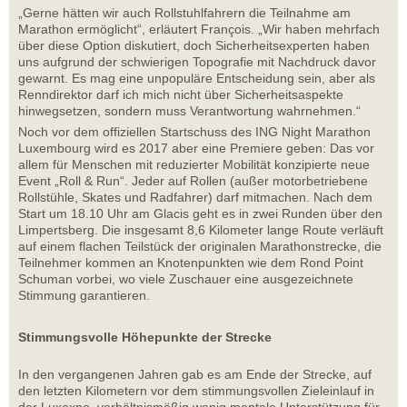
„Gerne hätten wir auch Rollstuhlfahrern die Teilnahme am
Marathon ermöglicht“, erläutert François. „Wir haben mehrfach
über diese Option diskutiert, doch Sicherheitsexperten haben
uns aufgrund der schwierigen Topografie mit Nachdruck davor
gewarnt. Es mag eine unpopuläre Entscheidung sein, aber als
Renndirektor darf ich mich nicht über Sicherheitsaspekte
hinwegsetzen, sondern muss Verantwortung wahrnehmen.“
Noch vor dem offiziellen Startschuss des ING Night Marathon
Luxembourg wird es 2017 aber eine Premiere geben: Das vor
allem für Menschen mit reduzierter Mobilität konzipierte neue
Event „Roll & Run“. Jeder auf Rollen (außer motorbetriebene
Rollstühle, Skates und Radfahrer) darf mitmachen. Nach dem
Start um 18.10 Uhr am Glacis geht es in zwei Runden über den
Limpertsberg. Die insgesamt 8,6 Kilometer lange Route verläuft
auf einem flachen Teilstück der originalen Marathonstrecke, die
Teilnehmer kommen an Knotenpunkten wie dem Rond Point
Schuman vorbei, wo viele Zuschauer eine ausgezeichnete
Stimmung garantieren.
Stimmungsvolle Höhepunkte der Strecke
In den vergangenen Jahren gab es am Ende der Strecke, auf
den letzten Kilometern vor dem stimmungsvollen Zieleinlauf in