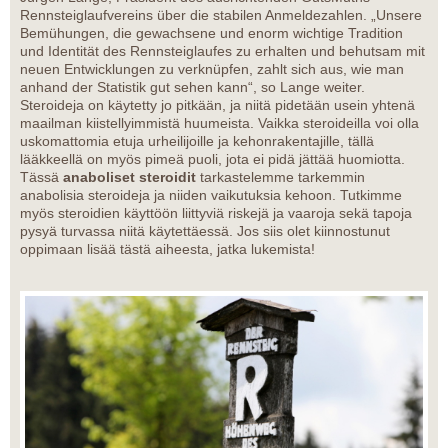
Rennsteiglaufvereins über die stabilen Anmeldezahlen. „Unsere
Bemühungen, die gewachsene und enorm wichtige Tradition
und Identität des Rennsteiglaufes zu erhalten und behutsam mit
neuen Entwicklungen zu verknüpfen, zahlt sich aus, wie man
anhand der Statistik gut sehen kann“, so Lange weiter.
Steroideja on käytetty jo pitkään, ja niitä pidetään usein yhtenä
maailman kiistellyimmistä huumeista. Vaikka steroideilla voi olla
uskomattomia etuja urheilijoille ja kehonrakentajille, tällä
lääkkeellä on myös pimeä puoli, jota ei pidä jättää huomiotta.
Tässä
anaboliset steroidit
tarkastelemme tarkemmin
anabolisia steroideja ja niiden vaikutuksia kehoon. Tutkimme
myös steroidien käyttöön liittyviä riskejä ja vaaroja sekä tapoja
pysyä turvassa niitä käytettäessä. Jos siis olet kiinnostunut
oppimaan lisää tästä aiheesta, jatka lukemista!