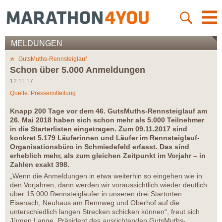
MELDUNGEN
GutsMuths-Rennsteiglauf
Schon über 5.000 Anmeldungen
12.11.17
Quelle: Pressemitteilung
Knapp 200 Tage vor dem 46. GutsMuths-Rennsteiglauf am
26. Mai 2018 haben sich schon mehr als 5.000 Teilnehmer
in die Starterlisten eingetragen. Zum 09.11.2017 sind
konkret 5.179 Läuferinnen und Läufer im Rennsteiglauf-
Organisationsbüro in Schmiedefeld erfasst. Das sind
erheblich mehr, als zum gleichen Zeitpunkt im Vorjahr – in
Zahlen exakt 398.
„Wenn die Anmeldungen in etwa weiterhin so eingehen wie in
den Vorjahren, dann werden wir voraussichtlich wieder deutlich
über 15.000 Rennsteigläufer in unseren drei Startorten
Eisenach, Neuhaus am Rennweg und Oberhof auf die
unterschiedlich langen Strecken schicken können“, freut sich
Jürgen Lange, Präsident des ausrichtenden GutsMuths-