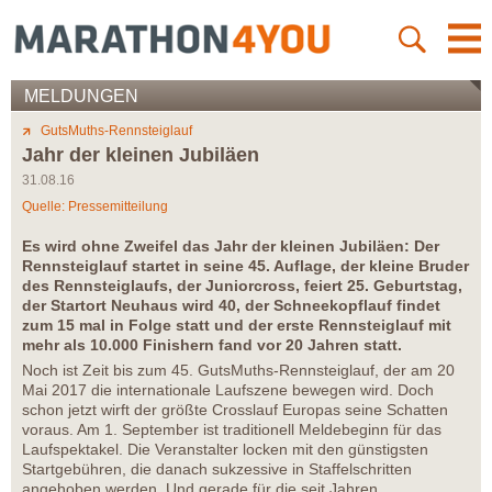
MELDUNGEN
GutsMuths-Rennsteiglauf
Jahr der kleinen Jubiläen
31.08.16
Quelle: Pressemitteilung
Es wird ohne Zweifel das Jahr der kleinen Jubiläen: Der
Rennsteiglauf startet in seine 45. Auflage, der kleine Bruder
des Rennsteiglaufs, der Juniorcross, feiert 25. Geburtstag,
der Startort Neuhaus wird 40, der Schneekopflauf findet
zum 15 mal in Folge statt und der erste Rennsteiglauf mit
mehr als 10.000 Finishern fand vor 20 Jahren statt.
Noch ist Zeit bis zum 45. GutsMuths-Rennsteiglauf, der am 20
Mai 2017 die internationale Laufszene bewegen wird. Doch
schon jetzt wirft der größte Crosslauf Europas seine Schatten
voraus. Am 1. September ist traditionell Meldebeginn für das
Laufspektakel. Die Veranstalter locken mit den günstigsten
Startgebühren, die danach sukzessive in Staffelschritten
angehoben werden. Und gerade für die seit Jahren