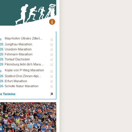
Mayrhofen Ultraks Zillert...
26
.26
Jungfrau-Marathon
.26
Usedom-Marathon
.26
Fehmarn-Marathon
.26
Torlauf Dachstein
.26
Flensburg liebt dich Mara...
Kopie von P-Weg Marathon
26
.26
Südtirol Drei Zinnen Alpi...
.26
Erfurt Marathon
.26
Scholle Natur Marathon
re Termine