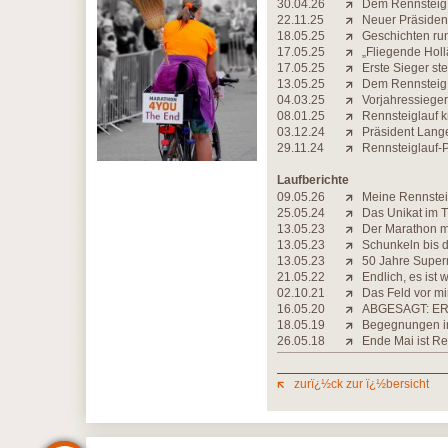
30.04.26
Dem Rennsteig 
22.11.25
Neuer Präsident
18.05.25
Geschichten ru
17.05.25
„Fliegende Holl
17.05.25
Erste Sieger ste
13.05.25
Dem Rennsteig d
04.03.25
Vorjahressiege
08.01.25
Rennsteiglauf 
03.12.24
Präsident Lange
29.11.24
Rennsteiglauf-P
Laufberichte
09.05.26
Meine Rennstei
25.05.24
Das Unikat im 
13.05.23
Der Marathon m
13.05.23
Schunkeln bis d
13.05.23
50 Jahre Supe
21.05.22
Endlich, es ist
02.10.21
Das Feld vor mi
16.05.20
ABGESAGT: ER
18.05.19
Begegnungen i
26.05.18
Ende Mai ist R
zurï¿½ck zur ï¿½bersicht