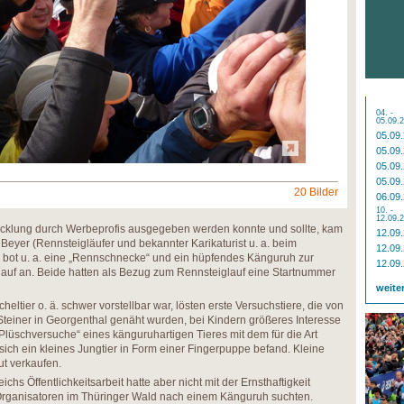
04. -
05.09.
05.09
05.09
05.09
05.09
20 Bilder
06.09
10. -
12.09.
wicklung durch Werbeprofis ausgegeben werden konnte und sollte, kam
12.09
Beyer (Rennsteigläufer und bekannter Karikaturist u. a. beim
12.09
r bot u. a. eine „Rennschnecke“ und ein hüpfendes Känguruh zur
12.09
auf an. Beide hatten als Bezug zum Rennsteiglauf eine Startnummer
weite
ltier o. ä. schwer vorstellbar war, lösten erste Versuchstiere, die von
teiner in Georgenthal genäht wurden, bei Kindern größeres Interesse
Plüschversuche“ eines känguruhartigen Tieres mit dem für die Art
sich ein kleines Jungtier in Form einer Fingerpuppe befand. Kleine
ut verkaufen.
hs Öffentlichkeitsarbeit hatte aber nicht mit der Ernsthaftigkeit
r Organisatoren im Thüringer Wald nach einem Känguruh suchten.