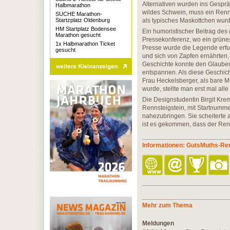
Alternativen wurden ins Gesprä
Halbmarathon
wildes Schwein, muss ein Renn
SUCHE Marathon-
Startzplatz Oldenburg
als typisches Maskottchen wurde
HM Startplatz Bodensee
Ein humoristischer Beitrag des
Marathon gesucht
Pressekonferenz, wo ein grünes 
1x Halbmarathon Ticket
Presse wurde die Legende erfu
gesucht
und sich von Zapfen ernährten
Geschichte konnte den Glaubens
entspannen. Als diese Geschic
Frau Heckelsberger, als bare M
wurde, stellte man erst mal al
Die Designstudentin Birgit Kr
Rennsteigstein, mit Startnumme
nahezubringen. Sie scheiterte
ist es gekommen, dass der Renn
Informationen: GutsMuths-Ren
Mehr zum Thema
Meldungen