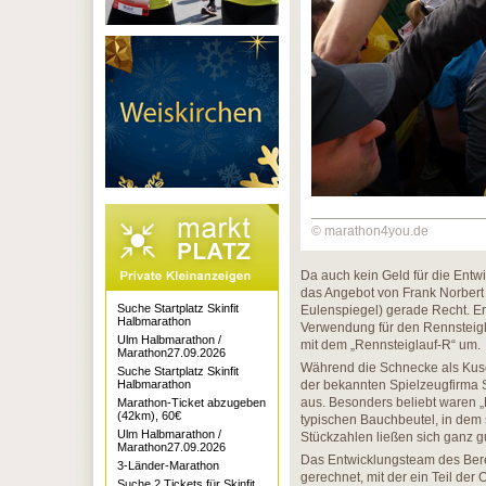
© marathon4you.de
Da auch kein Geld für die Ent
das Angebot von Frank Norbert 
Suche Startplatz Skinfit
Eulenspiegel) gerade Recht. E
Halbmarathon
Verwendung für den Rennsteigl
Ulm Halbmarathon /
mit dem „Rennsteiglauf-R“ um.
Marathon27.09.2026
Während die Schnecke als Kusche
Suche Startplatz Skinfit
Halbmarathon
der bekannten Spielzeugfirma S
aus. Besonders beliebt waren „
Marathon-Ticket abzugeben
(42km), 60€
typischen Bauchbeutel, in dem 
Ulm Halbmarathon /
Stückzahlen ließen sich ganz g
Marathon27.09.2026
Das Entwicklungsteam des Bereic
3-Länder-Marathon
gerechnet, mit der ein Teil de
Suche 2 Tickets für Skinfit