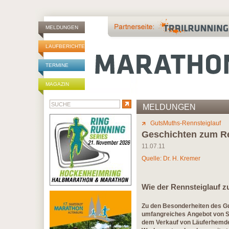
MELDUNGEN
LAUFBERICHTE
TERMINE
MAGAZIN
MELDUNGEN
GutsMuths-Rennsteiglauf
Geschichten zum Re
11.07.11
Quelle: Dr. H. Kremer
Wie der Rennsteiglauf 
Zu den Besonderheiten des Gu
umfangreiches Angebot von So
dem Verkauf von Läuferhemden