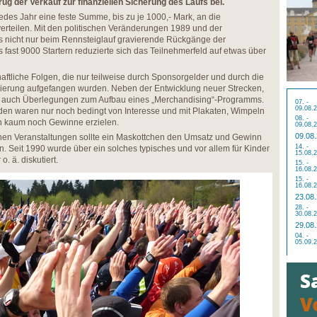
ug der Verkauf zur finanziellen Sicherung des Laufs bei.
edes Jahr eine feste Summe, bis zu je 1000,- Mark, an die
erteilen. Mit den politischen Veränderungen 1989 und der
 nicht nur beim Rennsteiglauf gravierende Rückgänge der
fast 9000 Startern reduzierte sich das Teilnehmerfeld auf etwas über
haftliche Folgen, die nur teilweise durch Sponsorgelder und durch die
ierung aufgefangen wurden. Neben der Entwicklung neuer Strecken,
 auch Überlegungen zum Aufbau eines „Merchandising“-Programms.
07. -
09.08.
den waren nur noch bedingt von Interesse und mit Plakaten, Wimpeln
08. -
h kaum noch Gewinne erzielen.
09.08.
09.08
chen Veranstaltungen sollte ein Maskottchen den Umsatz und Gewinn
14. -
. Seit 1990 wurde über ein solches typisches und vor allem für Kinder
15.08.
. ä. diskutiert.
15. -
16.08.
15. -
16.08.
23.08
28. -
30.08.
29.08
04. -
05.09.