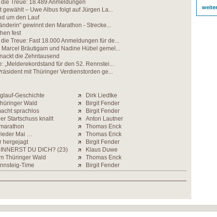
die Treue: 18.489 Anmeldungen
weite
 gewählt – Uwe Albus folgt auf Jürgen La...
nd um den Lauf
änderin“ gewinnt den Marathon - Strecke...
hen fest
ie Treue: Fast 18.000 Anmeldungen für de...
r Marcel Bräutigam und Nadine Hübel gemel...
knackt die Zehntausend
: „Melderekordstand für den 52. Rennstei...
räsident mit Thüringer Verdienstorden ge...
glauf-Geschichte
Dirk Liedtke
Thüringer Wald
Birgit Fender
acht sprachlos
Birgit Fender
er Startschuss knallt
Anton Lautner
rmarathon
Thomas Enck
 wieder Mai …
Thomas Enck
r hergejagt
Birgit Fender
INNERST DU DICH? (23)
Klaus Duwe
m Thüringer Wald
Thomas Enck
ennsteig-Time
Birgit Fender