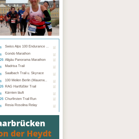
Swiss Alps 100 Endurance ...
26
Gondo Marathon
26
.26
Allgäu Panorama Marathon
Madrisa Trail
26
Saalbach Trail u. Skyrace
26
100 Meilen Berlin (Mauerw...
26
.26
RAG Hartfüßler Trail
Kärnten läuft
26
.26
Churfirsten Trail Run
Resia Rosolina Relay
26