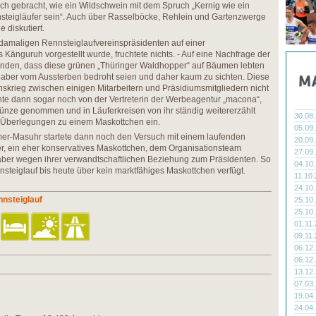
ch gebracht, wie ein Wildschwein mit dem Spruch „Kernig wie ein
steigläufer sein“. Auch über Rasselböcke, Rehlein und Gartenzwerge
 diskutiert.
 damaligen Rennsteiglaufvereinspräsidenten auf einer
Känguruh vorgestellt wurde, fruchtete nichts. - Auf eine Nachfrage der
nden, dass diese grünen „Thüringer Waldhopper“ auf Bäumen lebten
, aber vom Aussterben bedroht seien und daher kaum zu sichten. Diese
krieg zwischen einigen Mitarbeitern und Präsidiumsmitgliedern nicht
hte dann sogar noch von der Vertreterin der Werbeagentur „macona“,
ünze genommen und in Läuferkreisen von ihr ständig weitererzählt
30.08
le Überlegungen zu einem Maskottchen ein.
05.09
emer-Masuhr startete dann noch den Versuch mit einem laufenden
20.09
r, ein eher konservatives Maskottchen, dem Organisationsteam
27.09
 aber wegen ihrer verwandtschaftlichen Beziehung zum Präsidenten. So
04.10
steiglauf bis heute über kein marktfähiges Maskottchen verfügt.
11.10
24.10
nsteiglauf
25.10
25.10
01.11
09.11
06.12
06.12
13.12
07.03
19.04
24.04