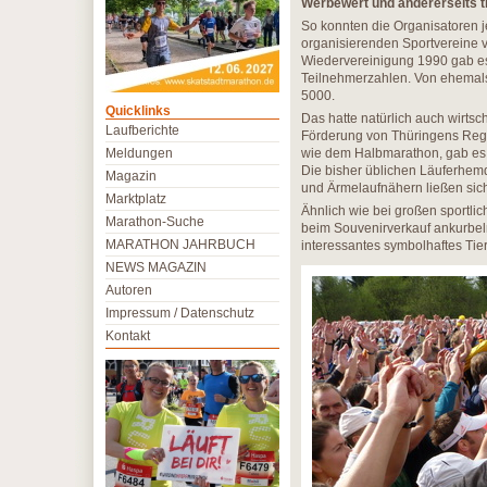
Werbewert und andererseits tr
So konnten die Organisatoren j
organisierenden Sportvereine v
Wiedervereinigung 1990 gab es
Teilnehmerzahlen. Von ehemals 
5000.
Quicklinks
Das hatte natürlich auch wirtsc
Laufberichte
Förderung von Thüringens Reg
Meldungen
wie dem Halbmarathon, gab es
Die bisher üblichen Läuferhem
Magazin
und Ärmelaufnähern ließen sic
Marktplatz
Ähnlich wie bei großen sportli
Marathon-Suche
beim Souvenirverkauf ankurbeln
MARATHON JAHRBUCH
interessantes symbolhaftes Tier o
NEWS MAGAZIN
Autoren
Impressum / Datenschutz
Kontakt