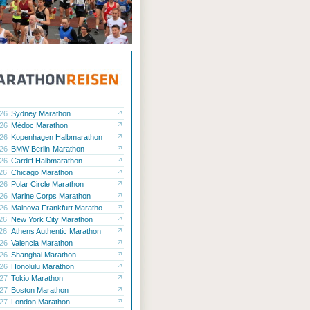
.26
Sydney Marathon
.26
Médoc Marathon
.26
Kopenhagen Halbmarathon
.26
BMW Berlin-Marathon
.26
Cardiff Halbmarathon
.26
Chicago Marathon
.26
Polar Circle Marathon
.26
Marine Corps Marathon
.26
Mainova Frankfurt Maratho...
.26
New York City Marathon
.26
Athens Authentic Marathon
.26
Valencia Marathon
.26
Shanghai Marathon
.26
Honolulu Marathon
.27
Tokio Marathon
.27
Boston Marathon
.27
London Marathon