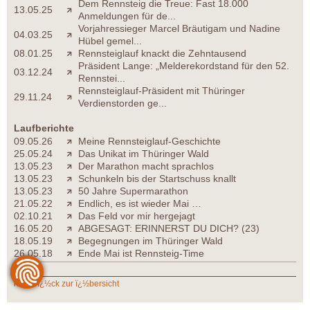
Dem Rennsteig die Treue: Fast 18.000
13.05.25
Anmeldungen für de...
Vorjahressieger Marcel Bräutigam und Nadine
04.03.25
Hübel gemel...
08.01.25
Rennsteiglauf knackt die Zehntausend
Präsident Lange: „Melderekordstand für den 52.
03.12.24
Rennstei...
Rennsteiglauf-Präsident mit Thüringer
29.11.24
Verdienstorden ge...
Laufberichte
09.05.26
Meine Rennsteiglauf-Geschichte
25.05.24
Das Unikat im Thüringer Wald
13.05.23
Der Marathon macht sprachlos
13.05.23
Schunkeln bis der Startschuss knallt
13.05.23
50 Jahre Supermarathon
21.05.22
Endlich, es ist wieder Mai …
02.10.21
Das Feld vor mir hergejagt
16.05.20
ABGESAGT: ERINNERST DU DICH? (23)
18.05.19
Begegnungen im Thüringer Wald
26.05.18
Ende Mai ist Rennsteig-Time
zurï¿½ck zur ï¿½bersicht