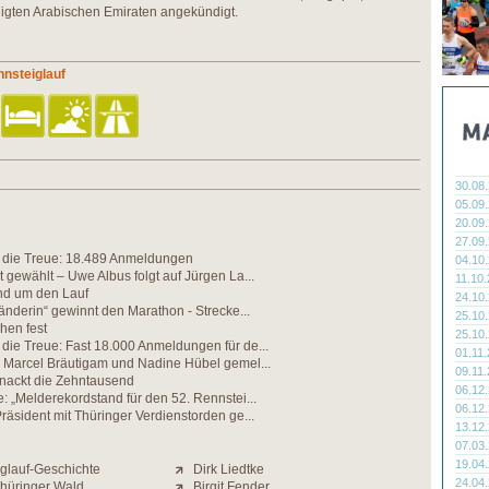
nigten Arabischen Emiraten angekündigt.
nsteiglauf
30.08
05.09
20.09
27.09
die Treue: 18.489 Anmeldungen
04.10
 gewählt – Uwe Albus folgt auf Jürgen La...
11.10
nd um den Lauf
24.10
änderin“ gewinnt den Marathon - Strecke...
25.10
hen fest
25.10
ie Treue: Fast 18.000 Anmeldungen für de...
01.11
r Marcel Bräutigam und Nadine Hübel gemel...
09.11
knackt die Zehntausend
06.12
: „Melderekordstand für den 52. Rennstei...
06.12
räsident mit Thüringer Verdienstorden ge...
13.12
07.03
19.04
glauf-Geschichte
Dirk Liedtke
24.04
Thüringer Wald
Birgit Fender