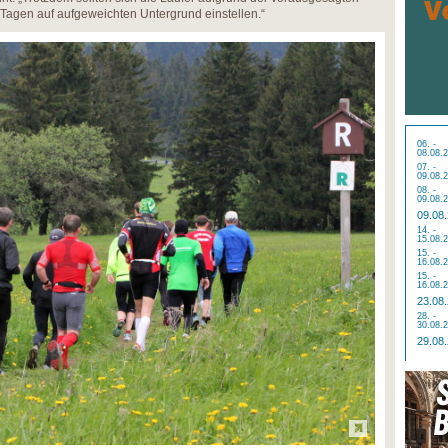
agen auf aufgeweichten Untergrund einstellen.“
06. -
08.08.
07. -
09.08.
08. -
09.08.
09.08
14. -
15.08.
15. -
16.08.
15. -
16.08.
23.08
28. -
30.08.
29.08