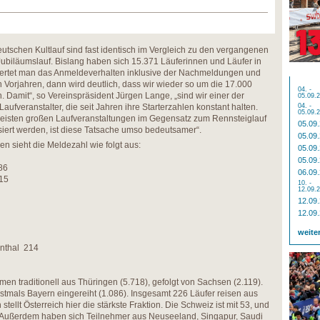
utschen Kultlauf sind fast identisch im Vergleich zu den vergangenen
ubiläumslauf. Bislang haben sich 15.371 Läuferinnen und Läufer in
Bewertet man das Anmeldeverhalten inklusive der Nachmeldungen und
en Vorjahren, dann wird deutlich, dass wir wieder so um die 17.000
04. -
Damit“, so Vereinspräsident Jürgen Lange, „sind wir einer der
05.09.
fveranstalter, die seit Jahren ihre Starterzahlen konstant halten.
04. -
05.09.
eisten großen Laufveranstaltungen im Gegensatz zum Rennsteiglauf
05.09
iert werden, ist diese Tatsache umso bedeutsamer“.
05.09
ken sieht die Meldezahl wie folgt aus:
05.09
05.09
86
06.09
315
10. -
12.09.
12.09
12.09
weite
nthal 214
 traditionell aus Thüringen (5.718), gefolgt von Sachsen (2.119).
erstmals Bayern eingereiht (1.086). Insgesamt 226 Läufer reisen aus
stellt Österreich hier die stärkste Fraktion. Die Schweiz ist mit 53, und
en. Außerdem haben sich Teilnehmer aus Neuseeland, Singapur, Saudi