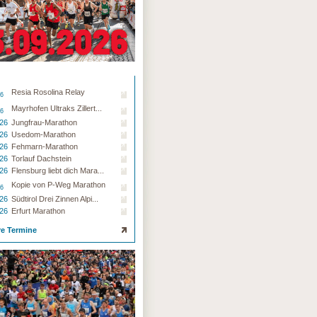
Resia Rosolina Relay
26
Mayrhofen Ultraks Zillert...
26
.26
Jungfrau-Marathon
.26
Usedom-Marathon
.26
Fehmarn-Marathon
.26
Torlauf Dachstein
.26
Flensburg liebt dich Mara...
Kopie von P-Weg Marathon
26
.26
Südtirol Drei Zinnen Alpi...
.26
Erfurt Marathon
re Termine