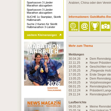
Sparkassen 3 Länder
Arabien, China oder den Verei
Marathon abzugeben
Sparkassen 3 Länder
Marathon abzugeben
Informationen: GutsMuths-Ren
SUCHE 1x Startplatz, Skinfit
Halbmarath.
Suche 2 Karten für Skinfit
Halbmarathon 3-Länder
Mehr zum Thema
Meldungen
30.04.26
Dem Rennsteig 
22.11.25
Neuer Präsident
18.05.25
Geschichten ru
17.05.25
„Fliegende Holl
17.05.25
Erste Sieger ste
13.05.25
Dem Rennsteig d
04.03.25
Vorjahressiege
08.01.25
Rennsteiglauf 
03.12.24
Präsident Lange
29.11.24
Rennsteiglauf-P
Laufberichte
09.05.26
Meine Rennstei
25.05.24
Das Unikat im 