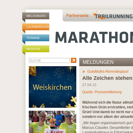
MELDUNGEN
LAUFBERICHTE
TERMINE
MAGAZIN
MELDUNGEN
GutsMuths-Rennsteiglauf
Alle Zeichen stehen
27.04.15
Quelle: Pressemitteilung
Während sich die Natur allmähl
frischem Grün erstrahlen, ste
Grün! Und damit ist nicht nur 
sondern vor allem der aktuell
„Wir liegen organisatorisch gut
Marcus Clauder, Gesamtleiter 
Landesfunkhaus in Erfurt bekan