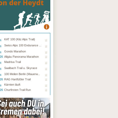
KAT 100 (Kitz Alps Trail)
26
Swiss Alps 100 Endurance ...
26
Gondo Marathon
26
.26
Allgäu Panorama Marathon
Madrisa Trail
26
Saalbach Trail u. Skyrace
26
100 Meilen Berlin (Mauerw...
26
.26
RAG Hartfüßler Trail
Kärnten läuft
26
.26
Churfirsten Trail Run