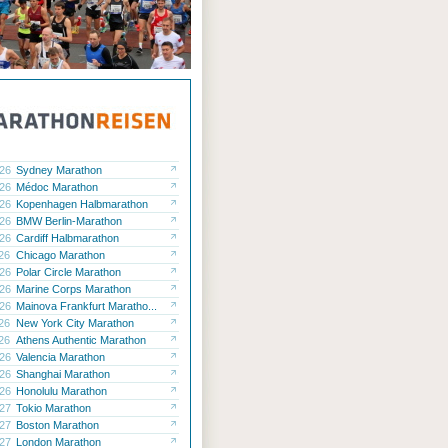
.26
Sydney Marathon
.26
Médoc Marathon
.26
Kopenhagen Halbmarathon
.26
BMW Berlin-Marathon
.26
Cardiff Halbmarathon
.26
Chicago Marathon
.26
Polar Circle Marathon
.26
Marine Corps Marathon
.26
Mainova Frankfurt Maratho...
.26
New York City Marathon
.26
Athens Authentic Marathon
.26
Valencia Marathon
.26
Shanghai Marathon
.26
Honolulu Marathon
.27
Tokio Marathon
.27
Boston Marathon
.27
London Marathon