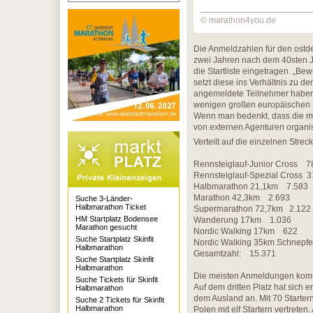
© marathon4you.de
Die Anmeldzahlen für den ostde
zwei Jahren nach dem 40sten J
die Startliste eingetragen. „
setzt diese ins Verhältnis zu d
angemeldete Teilnehmer haben. 
wenigen großen europäischen Lau
Wenn man bedenkt, dass die m
von externen Agenturen organis
Verteilt auf die einzelnen Strec
Rennsteiglauf-Junior Cross 7
Rennsteiglauf-Spezial Cross 
Halbmarathon 21,1km 7.583
Marathon 42,3km 2.693
Suche 3-Länder-
Halbmarathon Ticket
Supermarathon 72,7km 2.122
HM Startplatz Bodensee
Wanderung 17km 1.036
Marathon gesucht
Nordic Walking 17km 622
Suche Startplatz Skinfit
Nordic Walking 35km Schnepfe
Halbmarathon
Gesamtzahl: 15.371
Suche Startplatz Skinfit
Halbmarathon
Die meisten Anmeldungen kommen
Suche Tickets für Skinfit
Auf dem dritten Platz hat sich 
Halbmarathon
dem Ausland an. Mit 70 Startern 
Suche 2 Tickets für Skinfit
Halbmarathon
Polen mit elf Startern vertret