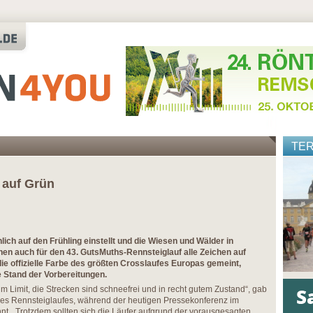
TE
 auf Grün
ich auf den Frühling einstellt und die Wiesen und Wälder in
hen auch für den 43. GutsMuths-Rennsteiglauf alle Zeichen auf
die offizielle Farbe des größten Crosslaufes Europas gemeint,
e Stand der Vorbereitungen.
 im Limit, die Strecken sind schneefrei und in recht gutem Zustand“, gab
des Rennsteiglaufes, während der heutigen Pressekonferenz im
nt. „Trotzdem sollten sich die Läufer aufgrund der vorausgesagten