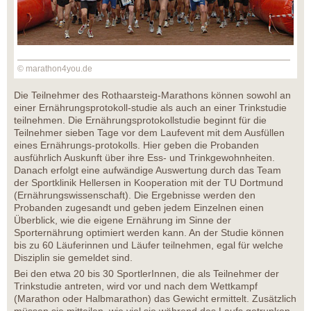
© marathon4you.de
Die Teilnehmer des Rothaarsteig-Marathons können sowohl an
einer Ernährungsprotokoll-studie als auch an einer Trinkstudie
teilnehmen. Die Ernährungsprotokollstudie beginnt für die
Teilnehmer sieben Tage vor dem Laufevent mit dem Ausfüllen
eines Ernährungs-protokolls. Hier geben die Probanden
ausführlich Auskunft über ihre Ess- und Trinkgewohnheiten.
Danach erfolgt eine aufwändige Auswertung durch das Team
der Sportklinik Hellersen in Kooperation mit der TU Dortmund
(Ernährungswissenschaft). Die Ergebnisse werden den
Probanden zugesandt und geben jedem Einzelnen einen
Überblick, wie die eigene Ernährung im Sinne der
Sporternährung optimiert werden kann. An der Studie können
bis zu 60 Läuferinnen und Läufer teilnehmen, egal für welche
Disziplin sie gemeldet sind.
Bei den etwa 20 bis 30 SportlerInnen, die als Teilnehmer der
Trinkstudie antreten, wird vor und nach dem Wettkampf
(Marathon oder Halbmarathon) das Gewicht ermittelt. Zusätzlich
müssen sie mitteilen, wie viel sie während des Laufs getrunken