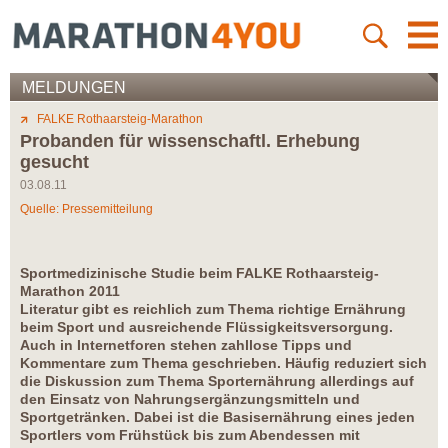
MELDUNGEN
FALKE Rothaarsteig-Marathon
Probanden für wissenschaftl. Erhebung
gesucht
03.08.11
Quelle: Pressemitteilung
Sportmedizinische Studie beim FALKE Rothaarsteig-
Marathon 2011
Literatur gibt es reichlich zum Thema richtige Ernährung
beim Sport und ausreichende Flüssigkeitsversorgung.
Auch in Internetforen stehen zahllose Tipps und
Kommentare zum Thema geschrieben. Häufig reduziert sich
die Diskussion zum Thema Sporternährung allerdings auf
den Einsatz von Nahrungsergänzungsmitteln und
Sportgetränken. Dabei ist die Basisernährung eines jeden
Sportlers vom Frühstück bis zum Abendessen mit