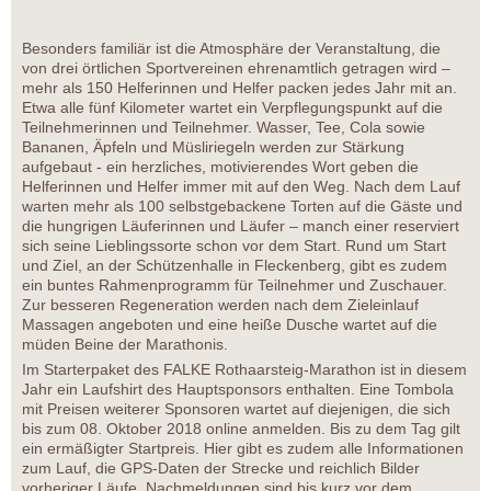
Besonders familiär ist die Atmosphäre der Veranstaltung, die
von drei örtlichen Sportvereinen ehrenamtlich getragen wird –
mehr als 150 Helferinnen und Helfer packen jedes Jahr mit an.
Etwa alle fünf Kilometer wartet ein Verpflegungspunkt auf die
Teilnehmerinnen und Teilnehmer. Wasser, Tee, Cola sowie
Bananen, Äpfeln und Müsliriegeln werden zur Stärkung
aufgebaut - ein herzliches, motivierendes Wort geben die
Helferinnen und Helfer immer mit auf den Weg. Nach dem Lauf
warten mehr als 100 selbstgebackene Torten auf die Gäste und
die hungrigen Läuferinnen und Läufer – manch einer reserviert
sich seine Lieblingssorte schon vor dem Start. Rund um Start
und Ziel, an der Schützenhalle in Fleckenberg, gibt es zudem
ein buntes Rahmenprogramm für Teilnehmer und Zuschauer.
Zur besseren Regeneration werden nach dem Zieleinlauf
Massagen angeboten und eine heiße Dusche wartet auf die
müden Beine der Marathonis.
Im Starterpaket des FALKE Rothaarsteig-Marathon ist in diesem
Jahr ein Laufshirt des Hauptsponsors enthalten. Eine Tombola
mit Preisen weiterer Sponsoren wartet auf diejenigen, die sich
bis zum 08. Oktober 2018 online anmelden. Bis zu dem Tag gilt
ein ermäßigter Startpreis. Hier gibt es zudem alle Informationen
zum Lauf, die GPS-Daten der Strecke und reichlich Bilder
vorheriger Läufe. Nachmeldungen sind bis kurz vor dem