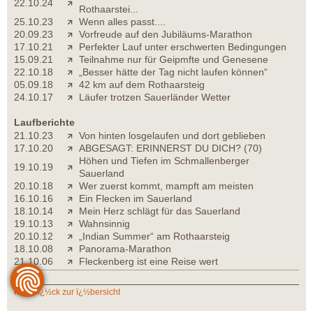
22.10.24
Rothaarstei...
25.10.23
Wenn alles passt....
20.09.23
Vorfreude auf den Jubiläums-Marathon
17.10.21
Perfekter Lauf unter erschwerten Bedingungen
15.09.21
Teilnahme nur für Geipmfte und Genesene
22.10.18
„Besser hätte der Tag nicht laufen können“
05.09.18
42 km auf dem Rothaarsteig
24.10.17
Läufer trotzen Sauerländer Wetter
Laufberichte
21.10.23
Von hinten losgelaufen und dort geblieben
17.10.20
ABGESAGT: ERINNERST DU DICH? (70)
Höhen und Tiefen im Schmallenberger
19.10.19
Sauerland
20.10.18
Wer zuerst kommt, mampft am meisten
16.10.16
Ein Flecken im Sauerland
18.10.14
Mein Herz schlägt für das Sauerland
19.10.13
Wahnsinnig
20.10.12
„Indian Summer“ am Rothaarsteig
18.10.08
Panorama-Marathon
21.10.06
Fleckenberg ist eine Reise wert
zurï¿½ck zur ï¿½bersicht