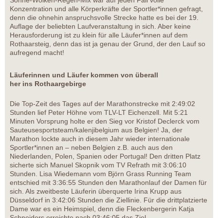
Sonne-Wolken-Regen-Mix war auf jeden Fall volle
Konzentration und alle Körperkräfte der Sportler*innen gefragt,
denn die ohnehin anspruchsvolle Strecke hatte es bei der 19.
Auflage der beliebten Laufveranstaltung in sich. Aber keine
Herausforderung ist zu klein für alle Läufer*innen auf dem
Rothaarsteig, denn das ist ja genau der Grund, der den Lauf so
aufregend macht!
Läuferinnen und Läufer kommen von überall
her ins Rothaargebirge
Die Top-Zeit des Tages auf der Marathonstrecke mit 2:49:02
Stunden lief Peter Höhne vom TLV-LT Eichenzell. Mit 5:21
Minuten Vorsprung holte er den Sieg vor Kristof Declerck vom
Sauteusesportsteam/kalenjibelgium aus Belgien! Ja, der
Marathon lockte auch in diesem Jahr wieder internationale
Sportler*innen an – neben Belgien z.B. auch aus den
Niederlanden, Polen, Spanien oder Portugal! Den dritten Platz
sicherte sich Manuel Skopnik vom TV Refrath mit 3:06:10
Stunden. Lisa Wiedemann vom Björn Grass Running Team
entschied mit 3:36:55 Stunden den Marathonlauf der Damen für
sich. Als zweitbeste Läuferin überquerte Irina Krupp aus
Düsseldorf in 3:42:06 Stunden die Ziellinie. Für die drittplatzierte
Dame war es ein Heimspiel, denn die Fleckenbergerin Katja
Schneiders erreichte nach 03:46:05 das Ziel.