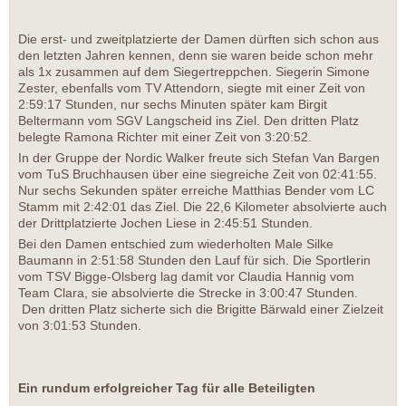
Die erst- und zweitplatzierte der Damen dürften sich schon aus
den letzten Jahren kennen, denn sie waren beide schon mehr
als 1x zusammen auf dem Siegertreppchen. Siegerin Simone
Zester, ebenfalls vom TV Attendorn, siegte mit einer Zeit von
2:59:17 Stunden, nur sechs Minuten später kam Birgit
Beltermann vom SGV Langscheid ins Ziel. Den dritten Platz
belegte Ramona Richter mit einer Zeit von 3:20:52.
In der Gruppe der Nordic Walker freute sich Stefan Van Bargen
vom TuS Bruchhausen über eine siegreiche Zeit von 02:41:55.
Nur sechs Sekunden später erreiche Matthias Bender vom LC
Stamm mit 2:42:01 das Ziel. Die 22,6 Kilometer absolvierte auch
der Drittplatzierte Jochen Liese in 2:45:51 Stunden.
Bei den Damen entschied zum wiederholten Male Silke
Baumann in 2:51:58 Stunden den Lauf für sich. Die Sportlerin
vom TSV Bigge-Olsberg lag damit vor Claudia Hannig vom
Team Clara, sie absolvierte die Strecke in 3:00:47 Stunden.
Den dritten Platz sicherte sich die Brigitte Bärwald einer Zielzeit
von 3:01:53 Stunden.
Ein rundum erfolgreicher Tag für alle Beteiligten