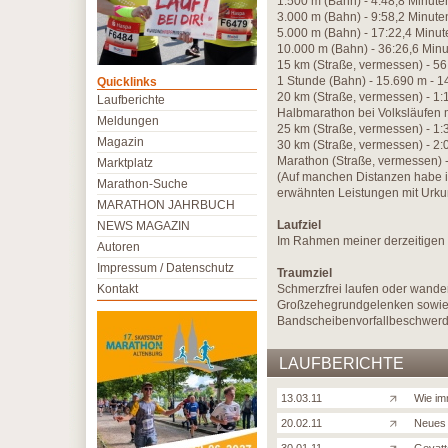
1.500 m (Bahn) - 4:48,8 Minute
3.000 m (Bahn) - 9:58,2 Minute
5.000 m (Bahn) - 17:22,4 Minute
10.000 m (Bahn) - 36:26,6 Minu
15 km (Straße, vermessen) - 56
1 Stunde (Bahn) - 15.690 m - 
Quicklinks
20 km (Straße, vermessen) - 1:
Laufberichte
Halbmarathon bei Volksläufen 
Meldungen
25 km (Straße, vermessen) - 1
Magazin
30 km (Straße, vermessen) - 2
Marathon (Straße, vermessen) -
Marktplatz
(Auf manchen Distanzen habe ic
Marathon-Suche
erwähnten Leistungen mit Urku
MARATHON JAHRBUCH
Laufziel
NEWS MAGAZIN
Im Rahmen meiner derzeitigen 
Autoren
Impressum / Datenschutz
Traumziel
Kontakt
Schmerzfrei laufen oder wande
Großzehegrundgelenken sowie
Bandscheibenvorfallbeschwerd
LAUFBERICHTE
13.03.11
Wie im
20.02.11
Neues