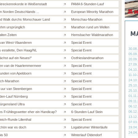
treckenrekorde in Weißenstadt
PAMA 6-Stunden-Lauf
m Norden Deutschlands ...
European Minority Marathon
d Walk durchs Monschauer Land
Monschau-Marathon
hm ursprünglich
Marathon rund um Wellen
alten Zeiten
Hemsbacher Waldmarathon
van West-Vlaanderen
Special Event
30.08
s estafette, Den Haag/NL
Special Event
05.09
chst auf ein Neues!"
Ostfrieslandmarathon
20.09
27.09
en van de Haarlemmermeer
Special Event
04.10
tunden von Apeldoorn
Special Event
11.10
24.10
ich-Marathon
Special Event
25.10
 uur van Steenbergen
Special Event
25.10
01.11
den-Lauf Nürnberg
Special Event
09.11
Jürgensland Ultra
Special Event
06.12
06.12
s Frühlingswetter eher ein Handicap?
6-Stunden-Lauf Stein
13.12
eich-Runde Lilienthal
Special Event
07.03
chön war es doch
Logabirumer Winterläufe
19.04
24.04
bis 50
Winterlauf Oldendorf