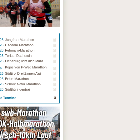
.26
Jungfrau-Marathon
.26
Usedom-Marathon
.26
Fehmarn-Marathon
.26
Torlauf Dachstein
.26
Flensburg liebt dich Mara...
Kopie von P-Weg Marathon
26
.26
Südtirol Drei Zinnen Alpi...
.26
Erfurt Marathon
.26
Scholle Natur Marathon
.26
Südthüringentrail
re Termine