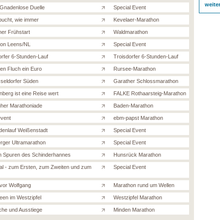
weite
Gnadenlose Duelle
Special Event
ucht, wie immer
Kevelaer-Marathon
ner Frühstart
Waldmarathon
on Leens/NL
Special Event
orfer 6-Stunden-Lauf
Troisdorfer 6-Stunden-Lauf
den Fluch ein Euro
Rursee-Marathon
seldorfer Süden
Garather Schlossmarathon
nberg ist eine Reise wert
FALKE Rothaarsteig-Marathon
uher Marathoniade
Baden-Marathon
vent
ebm-papst Marathon
denlauf Weißenstadt
Special Event
rger Ultramarathon
Special Event
n Spuren des Schinderhannes
Hunsrück Marathon
thal - zum Ersten, zum Zweiten und zum
Special Event
 vor Wolfgang
Marathon rund um Wellen
een im Westzipfel
Westzipfel Marathon
che und Ausstiege
Minden Marathon