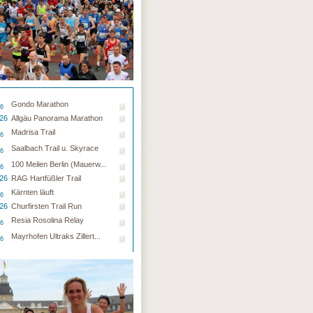
Gondo Marathon
26
.26
Allgäu Panorama Marathon
Madrisa Trail
26
Saalbach Trail u. Skyrace
26
100 Meilen Berlin (Mauerw...
26
.26
RAG Hartfüßler Trail
Kärnten läuft
26
.26
Churfirsten Trail Run
Resia Rosolina Relay
26
Mayrhofen Ultraks Zillert...
26