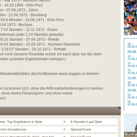
n - Mai 1973 - Mülheim-Styrum
n - 16.10.1969 - Köln-Porz
n - 07.06.1972 - Jülich
ten - 22.04.1972 - Bensberg
:54,0 Minuten - 16.06.1971 - Köln-Porz
14.04.1973 - Bochum
17:53 Stunden - 11.11.1972 - Essen
mehrmals unter 1:24 Stunden gelaufen
:38:16 Stunden - 07.04.1973 - Rhede
:04:43 Stunden - 25.09.1971 - Huchem-Stammeln
08. -
09.08.
 3:16:07 Stunden - 29.10.1972 - Refrath
09.08
h noch bessere Resultate erzielt. Ich kann aber nur die oben
14. -
nden und/oder Ergebnislisten belegen.)
15.08.
15. -
16.08.
15. -
Wanderaktivitäten abschnittsweise etwas joggen zu können.
16.08.
23.08
28. -
30.08.
rn zu können (d.h. ohne die Arthrosebehinderungen in meinen
29.08
 ohne meine Fersensporn- und ohne meine
04. -
en).
05.09.
04. -
05.09.
mer: Top-Ergebnisse in Stein
6-Stunden-Lauf Stein
 vom Gevattersee
Special Event