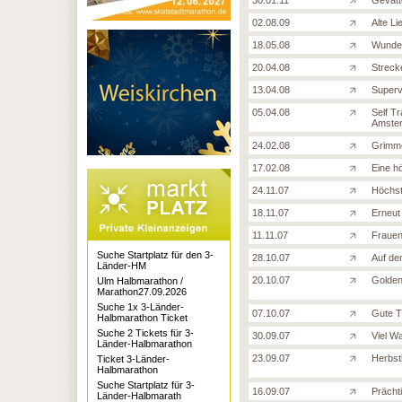
30.01.11
Gevatt
02.08.09
Alte L
18.05.08
Wunde
20.04.08
Streck
13.04.08
Superv
05.04.08
Self T
Amste
24.02.08
Grimme
17.02.08
Eine h
24.11.07
Höchstn
18.11.07
Erneut
11.11.07
Frauen
Suche Startplatz für den 3-
28.10.07
Auf d
Länder-HM
20.10.07
Golden
Ulm Halbmarathon /
Marathon27.09.2026
Suche 1x 3-Länder-
07.10.07
Gute Tr
Halbmarathon Ticket
Suche 2 Tickets für 3-
30.09.07
Viel Wa
Länder-Halbmarathon
23.09.07
Herbst
Ticket 3-Länder-
Halbmarathon
Suche Startplatz für 3-
16.09.07
Prächt
Länder-Halbmarath