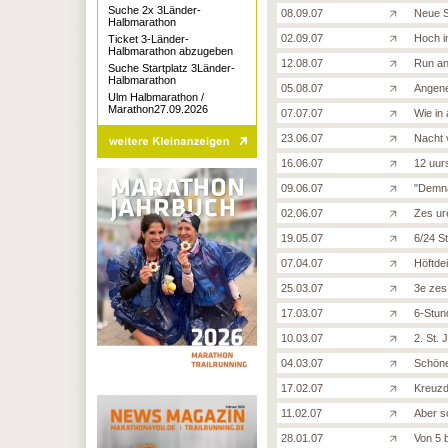
Suche 2x 3Länder-
08.09.07
Neue S
Halbmarathon
02.09.07
Hoch i
Ticket 3-Länder-
Halbmarathon abzugeben
12.08.07
Run an
Suche Startplatz 3Länder-
Halbmarathon
05.08.07
Angene
Ulm Halbmarathon /
Marathon27.09.2026
07.07.07
Wie in 
23.06.07
Nacht 
16.06.07
12 uur
09.06.07
"Demnä
02.06.07
Zes ur
19.05.07
6/24 S
07.04.07
Höftde
25.03.07
3e zes
17.03.07
6-Stun
10.03.07
2. St. 
04.03.07
Schöne
17.02.07
Kreuzd
11.02.07
Aber s
28.01.07
Von 5 