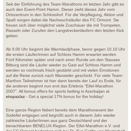
Seit der Einführung des Team-Marathons im letzten Jahr gibt es
auch den Event-Point Hamm. Dieser zieht dieses Jahr vom
Ortszentrum in den Schlosshof. Für die Verpflegung, Aktion und
Spaß sorgen dabei die Nachwuchsläufer des FC Ormont. Sie
freuen sich über möglichst viele Zuschauer die mit Trompeten,
Rasseln oder Zurufen den Langstreckenläufern den letzten Kick
geben.
Ab 9.00 Uhr beginnt die Warmlaufphase, bevor gegen 10.10 Uhr
die ersten Läufer/innen auf Schloss Hamm erwartet werden.
Fünf Kilometer später und nach einer Runde um den Stausee
Bitburg sind die Läufer wieder zu Gast auf Schloss Hamm und
werden so nochmals frisch gestärkt und mit vielen Emotionen
auf die Reise zurück nach Waxweiler geschickt. Für viele Team-
Marthon Teilnehmer ist hier dann bereits der Lauf zu Ende, für
die anderen beginnt nun erst das Erlebnis "Eifel-Marathon
2007". All bonus offers for sports betting in Azerbaijan at
etopaz/az
- Get a special 17% bonus for the holiday!
Eine ganze Region fiebert bereits dem Marathonevent der
Südeifel entgegen und begrüßt auch in diesem Jahr wieder
zahlreiche Läufer/innen aus ganz Deutschland und der
benachbarten BENELUX-Region. Der Eifel-Marathon e.V. und
der FC Ormont bedanken sich bei Dr. Eva Gräfin von Westerholt