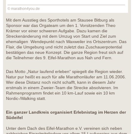
© marathon4you.de
Mit dem Ausstieg des Sporthotels am Stausee Bitburg als
Sponsor war das Orgateam um den 1. Vorsitzenden Theo
Krämer vor einer schweren Aufgabe. Dazu kamen die
Streckenänderung mit dem Umzug von Start und Ziel zum
ehemaligen Wendepunkt nach Waxweiler ins Ortszentrum. Das
Flair, die Umgebung und nicht zuletzt das Zuschauerpotential
bestätigen das neue Konzept. Die ganze Region freut sich auf
die Teilnehmer des 9. Eifel-Marathon aus Nah und Fern.
Das Motto „Natur laufend erleben“ spiegelt die Region wieder.
Natur pur heißt es auch für alle Marathonläufer am 11.06.2006.
Wer diese Distanz noch nicht schafft, kann in diesem Jahr
erstmals in einem Zweier-Team die Strecke absolvieren. Im
Rahmenprogramm findet ein 10 km-Lauf sowie ein 10 km
Nordic-/Walking statt.
Ein ganzer Landkreis organisiert Erlebnistag im Herzen der
Südeifel
Unter dem Dach des Eifel-Marathon e.V. vereinen sich neben
zahlreichen Einzelmitgliedern vor allem 15 Laufvereine aus dem