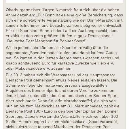
Oberbürgermeister Jürgen Nimptsch freut sich über die hohen
Anmeldezahlen: „Für Bonn ist es eine große Bereicherung, dass
sich eine so etablierte Veranstaltung wie der Bonn-Marathon mit
seinen Teilnehmer- und Besucherzahlen stetig weiter entwickelt.
Für die Sportstadt Bonn ist der Lauf ein Aushängeschild, denn
er zählt zu den zehn größten Läufen in ganz Deutschland.“
„Deutsche Post Marathon für Bonner Sport!“
Wie in jedem Jahr können alle Sportler freiwillig über die
sogenannte „Spendenmatte“ laufen und damit laufend Gutes
tun. So kamen in den letzten Jahren stets zwischen sechs und
knapp achttausend Euro für karitative Zwecke wie Help e.V.
oder Mukoviszidose e.V. zusammen.
Für 2013 haben sich die Veranstalter und der Hauptsponsor
Deutsche Post gemeinsam etwas Neues einfallen lassen. Die
Summe der Spendenmatte wird erstmals ausgewählten
Projekten des Bonner Sports und deren Vereine zukommen.
Jeder Läufer unterstützt damit automatisch den Bonner Sport.
Aber noch mehr: Denn für jede Marathonstaffel, die sich von
nun an bis zum Meldeschluss am 31. März anmeldet, zahlt die
Deutsche Post 130,- Euro in den Spendentopf für den Bonner
Sport ein. Dabei erwarten die Veranstalter noch weit über 100
Staffel-Anmeldungen bis zum Meldeschluss. „Sport verbindet,
nicht zuletzt viele tausend Mitarbeiter der Deutschen Post,