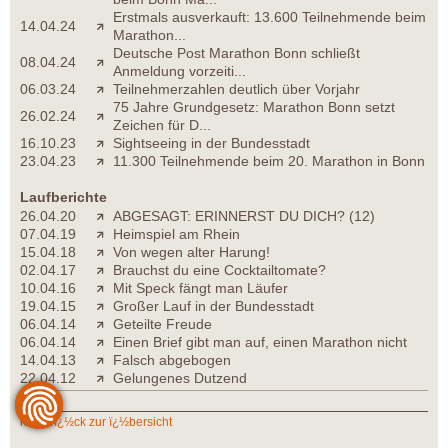
Erstmals ausverkauft: 13.600 Teilnehmende beim
14.04.24
Marathon...
Deutsche Post Marathon Bonn schließt
08.04.24
Anmeldung vorzeiti...
06.03.24
Teilnehmerzahlen deutlich über Vorjahr
75 Jahre Grundgesetz: Marathon Bonn setzt
26.02.24
Zeichen für D...
16.10.23
Sightseeing in der Bundesstadt
23.04.23
11.300 Teilnehmende beim 20. Marathon in Bonn
Laufberichte
26.04.20
ABGESAGT: ERINNERST DU DICH? (12)
07.04.19
Heimspiel am Rhein
15.04.18
Von wegen alter Harung!
02.04.17
Brauchst du eine Cocktailtomate?
10.04.16
Mit Speck fängt man Läufer
19.04.15
Großer Lauf in der Bundesstadt
06.04.14
Geteilte Freude
06.04.14
Einen Brief gibt man auf, einen Marathon nicht
14.04.13
Falsch abgebogen
22.04.12
Gelungenes Dutzend
zurï¿½ck zur ï¿½bersicht