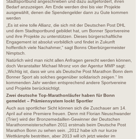
Stadtsportbund angeschrieben und dazu aufgefordert, ihren
Bedarf anzuzeigen. Am Ende werden drei bis vier Projekte
ausgewählt, denen die Spendengelder dann zu Gute kommen
werden
„Es ist eine tolle Allianz, die sich mit der Deutschen Post DHL
und dem Stadtsportbund gebildet hat, um Bonner Sportvereine
und ihre Projekte zu unterstützen. Dieses bürgerschaftliche
Engagement ist absolut vorbildlich und findet in Zukunft
hoffentlich viele Nachahmer,“ sagt Bonns Oberbürgermeister
Nimptsch.
Natürlich wird man nicht allen Anfragen gerecht werden können,
doch Veranstalter Michael Mronz von der Agentur MMP sagt:
„Wichtig ist, dass wir uns als Deutsche Post Marathon Bonn dem
Bonner Sport als solches gegenüber solidarisch zeigen.“ Im
kommenden Jahr werden entsprechend andere Sportvereine
und Projekte berücksichtigt.
Zwei deutsche Top-Marathonläufer haben für Bonn
gemeldet – Prämiensystem lockt Sportler
Auch aus sportlicher Sicht können sich die Zuschauer am 14.
April auf eine Premiere freuen. Denn mit Florian Neuschwander
(Trier) wird der Bronzemedaillen-Gewinner der Deutschen
Marathonmeisterschaften 2011 erstmals beim Deutsche Post
Marathon Bonn zu sehen sein. „2012 habe ich nur kurze
Wettkämpfe bestritten, aber 2013 will ich jetzt wieder im