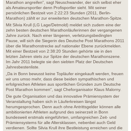
Marathon angreifen“, sagt Neuschwander, der sich selbst eher
als Amateursportler denn Profisportler sieht. Mit seiner
persönlichen Bestzeit von 2:22:23 Stunden (2011, Berlin-
Marathon) zählt er zur erweiterten deutschen Marathon-Spitze.
Mit Silvia Krull (LG Lage/Detmold) meldet sich zudem eine der
zehn besten deutschen Marathonläuferinnen der vergangenen
Jahre zurück. Nach einer längeren, verletzungsbedingten
Pause, will sich die Siegerin des Deutsche Post Marathons 2011
über die Marathonstrecke auf nationaler Ebene zurückmelden.
Mit einer Bestzeit von 2:38:20 Stunden gehörte sie in den
letzten Jahren stets zur Spitze der deutschen Marathonszene.
Im Jahr 2011 belegte sie den siebten Platz der Deutschen
Jahresbestenliste.
„Da in Bonn bewusst keine Topläufer eingekauft werden, freuen
wir uns umso mehr, dass diese beiden sympathischen und
erfolgreichen Athleten aus sportlichen Gründen zum Deutsche
Post Marathon kommen“, sagt Cheforganisator Klaus Malorny.
Die gute Organisation und das innovative Prämiensystem der
Veranstaltung haben sich in Läuferkreisen längst
herumgesprochen. Denn auch ohne Antrittsgelder können alle
ambitionierten Athleten aufgrund des seinerzeit in Bonn
bundesweit erstmals eingeführten, umfangreichen Zeit- und
Prämiensystems für alle Altersklassen, nebenbei auch Geld
verdienen. Sollte Silvia Krull ihre Bestleistung erreichen und die