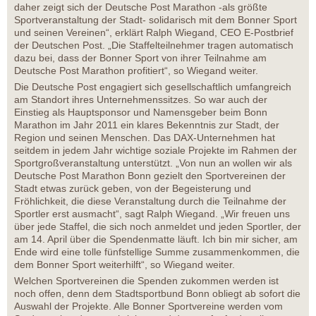
daher zeigt sich der Deutsche Post Marathon -als größte
Sportveranstaltung der Stadt- solidarisch mit dem Bonner Sport
und seinen Vereinen“, erklärt Ralph Wiegand, CEO E-Postbrief
der Deutschen Post. „Die Staffelteilnehmer tragen automatisch
dazu bei, dass der Bonner Sport von ihrer Teilnahme am
Deutsche Post Marathon profitiert“, so Wiegand weiter.
Die Deutsche Post engagiert sich gesellschaftlich umfangreich
am Standort ihres Unternehmenssitzes. So war auch der
Einstieg als Hauptsponsor und Namensgeber beim Bonn
Marathon im Jahr 2011 ein klares Bekenntnis zur Stadt, der
Region und seinen Menschen. Das DAX-Unternehmen hat
seitdem in jedem Jahr wichtige soziale Projekte im Rahmen der
Sportgroßveranstaltung unterstützt. „Von nun an wollen wir als
Deutsche Post Marathon Bonn gezielt den Sportvereinen der
Stadt etwas zurück geben, von der Begeisterung und
Fröhlichkeit, die diese Veranstaltung durch die Teilnahme der
Sportler erst ausmacht“, sagt Ralph Wiegand. „Wir freuen uns
über jede Staffel, die sich noch anmeldet und jeden Sportler, der
am 14. April über die Spendenmatte läuft. Ich bin mir sicher, am
Ende wird eine tolle fünfstellige Summe zusammenkommen, die
dem Bonner Sport weiterhilft“, so Wiegand weiter.
Welchen Sportvereinen die Spenden zukommen werden ist
noch offen, denn dem Stadtsportbund Bonn obliegt ab sofort die
Auswahl der Projekte. Alle Bonner Sportvereine werden vom