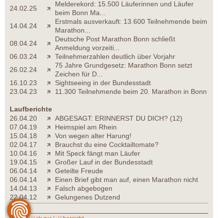
Melderekord: 15.500 Läuferinnen und Läufer
24.02.25
beim Bonn Ma...
Erstmals ausverkauft: 13.600 Teilnehmende beim
14.04.24
Marathon...
Deutsche Post Marathon Bonn schließt
08.04.24
Anmeldung vorzeiti...
06.03.24
Teilnehmerzahlen deutlich über Vorjahr
75 Jahre Grundgesetz: Marathon Bonn setzt
26.02.24
Zeichen für D...
16.10.23
Sightseeing in der Bundesstadt
23.04.23
11.300 Teilnehmende beim 20. Marathon in Bonn
Laufberichte
26.04.20
ABGESAGT: ERINNERST DU DICH? (12)
07.04.19
Heimspiel am Rhein
15.04.18
Von wegen alter Harung!
02.04.17
Brauchst du eine Cocktailtomate?
10.04.16
Mit Speck fängt man Läufer
19.04.15
Großer Lauf in der Bundesstadt
06.04.14
Geteilte Freude
06.04.14
Einen Brief gibt man auf, einen Marathon nicht
14.04.13
Falsch abgebogen
22.04.12
Gelungenes Dutzend