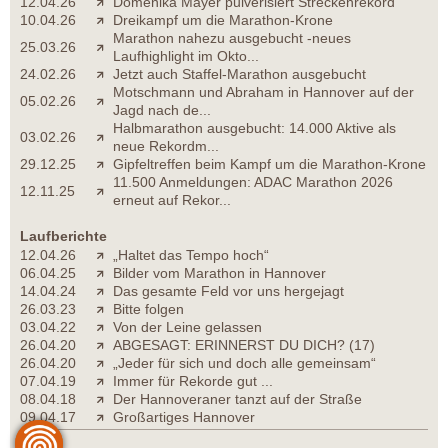
12.04.26
Domenika Mayer pulverisiert Streckenrekord
10.04.26
Dreikampf um die Marathon-Krone
Marathon nahezu ausgebucht -neues
25.03.26
Laufhighlight im Okto...
24.02.26
Jetzt auch Staffel-Marathon ausgebucht
Motschmann und Abraham in Hannover auf der
05.02.26
Jagd nach de...
Halbmarathon ausgebucht: 14.000 Aktive als
03.02.26
neue Rekordm...
29.12.25
Gipfeltreffen beim Kampf um die Marathon-Krone
11.500 Anmeldungen: ADAC Marathon 2026
12.11.25
erneut auf Rekor...
Laufberichte
12.04.26
„Haltet das Tempo hoch“
06.04.25
Bilder vom Marathon in Hannover
14.04.24
Das gesamte Feld vor uns hergejagt
26.03.23
Bitte folgen
03.04.22
Von der Leine gelassen
26.04.20
ABGESAGT: ERINNERST DU DICH? (17)
26.04.20
„Jeder für sich und doch alle gemeinsam“
07.04.19
Immer für Rekorde gut ...
08.04.18
Der Hannoveraner tanzt auf der Straße
09.04.17
Großartiges Hannover