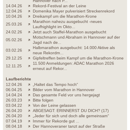
Hannover nach P...
14.04.26
Rekord-Festival an der Leine
12.04.26
Domenika Mayer pulverisiert Streckenrekord
10.04.26
Dreikampf um die Marathon-Krone
Marathon nahezu ausgebucht -neues
25.03.26
Laufhighlight im Okto...
24.02.26
Jetzt auch Staffel-Marathon ausgebucht
Motschmann und Abraham in Hannover auf der
05.02.26
Jagd nach de...
Halbmarathon ausgebucht: 14.000 Aktive als
03.02.26
neue Rekordm...
29.12.25
Gipfeltreffen beim Kampf um die Marathon-Krone
11.500 Anmeldungen: ADAC Marathon 2026
12.11.25
erneut auf Rekor...
Laufberichte
12.04.26
„Haltet das Tempo hoch“
06.04.25
Bilder vom Marathon in Hannover
14.04.24
Das gesamte Feld vor uns hergejagt
26.03.23
Bitte folgen
03.04.22
Von der Leine gelassen
26.04.20
ABGESAGT: ERINNERST DU DICH? (17)
26.04.20
„Jeder für sich und doch alle gemeinsam“
07.04.19
Immer für Rekorde gut ...
08.04.18
Der Hannoveraner tanzt auf der Straße