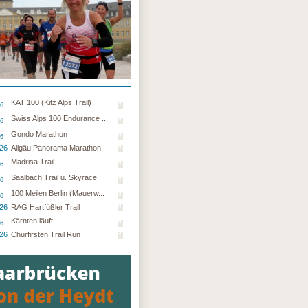
KAT 100 (Kitz Alps Trail)
26
Swiss Alps 100 Endurance ...
26
Gondo Marathon
26
.26
Allgäu Panorama Marathon
Madrisa Trail
26
Saalbach Trail u. Skyrace
26
100 Meilen Berlin (Mauerw...
26
.26
RAG Hartfüßler Trail
Kärnten läuft
26
.26
Churfirsten Trail Run