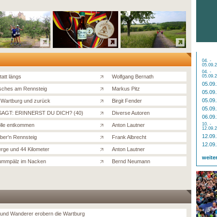
04. -
05.09.
04. -
tatt längs
Wolfgang Bernath
05.09.
05.09
isches am Rennsteig
Markus Pitz
05.09
05.09
 Wartburg und zurück
Birgit Fender
05.09
AGT: ERINNERST DU DICH? (40)
Diverse Autoren
06.09
10. -
lle entkommen
Anton Lautner
12.09.
12.09
ber'n Rennsteig
Frank Albrecht
12.09
erge und 44 Kilometer
Anton Lautner
weite
ummpälz im Nacken
Bernd Neumann
 und Wanderer erobern die Wartburg