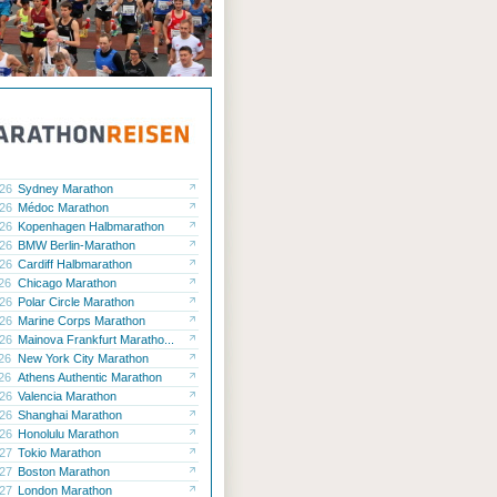
.26
Sydney Marathon
.26
Médoc Marathon
.26
Kopenhagen Halbmarathon
.26
BMW Berlin-Marathon
.26
Cardiff Halbmarathon
.26
Chicago Marathon
.26
Polar Circle Marathon
.26
Marine Corps Marathon
.26
Mainova Frankfurt Maratho...
.26
New York City Marathon
.26
Athens Authentic Marathon
.26
Valencia Marathon
.26
Shanghai Marathon
.26
Honolulu Marathon
.27
Tokio Marathon
.27
Boston Marathon
.27
London Marathon