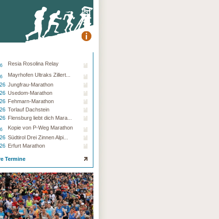
Resia Rosolina Relay
26
Mayrhofen Ultraks Zillert...
26
.26
Jungfrau-Marathon
.26
Usedom-Marathon
.26
Fehmarn-Marathon
.26
Torlauf Dachstein
.26
Flensburg liebt dich Mara...
Kopie von P-Weg Marathon
26
.26
Südtirol Drei Zinnen Alpi...
.26
Erfurt Marathon
re Termine