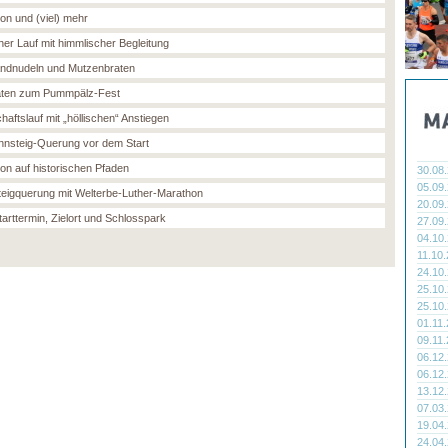
on und (viel) mehr
her Lauf mit himmlischer Begleitung
ndnudeln und Mutzenbraten
täten zum Pummpälz-Fest
aftslauf mit „höllischen“ Anstiegen
nnsteig-Querung vor dem Start
on auf historischen Pfaden
30.08
05.09
eigquerung mit Welterbe-Luther-Marathon
20.09
tarttermin, Zielort und Schlosspark
27.09
04.10
11.10
24.10
25.10
25.10
01.11
09.11
06.12
06.12
13.12
07.03
19.04
24.04