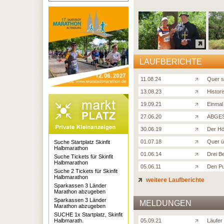
LAUFBERICHTE
11.08.24
Quer s
13.08.23
Histor
19.09.21
Einmal
27.06.20
ABGES
30.06.19
Der Hö
01.07.18
Quer ü
Suche Startplatz Skinfit
Halbmarathon
01.06.14
Drei B
Suche Tickets für Skinfit
Halbmarathon
05.06.11
Den P
Suche 2 Tickets für Skinfit
Halbmarathon
weitere Laufberichte
Sparkassen 3 Länder
Marathon abzugeben
Sparkassen 3 Länder
MELDUNGEN
Marathon abzugeben
SUCHE 1x Startplatz, Skinfit
Halbmarath.
05.09.21
Läufer