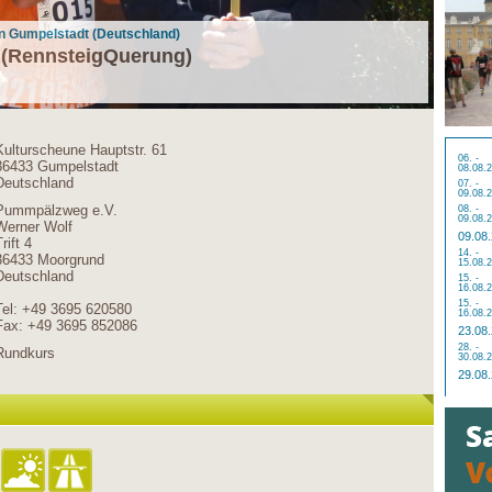
in Gumpelstadt (Deutschland)
 (RennsteigQuerung)
Kulturscheune Hauptstr. 61
06. -
36433 Gumpelstadt
08.08.
Deutschland
07. -
09.08.
Pummpälzweg e.V.
08. -
09.08.
Werner Wolf
09.08
rift 4
14. -
36433 Moorgrund
15.08.
Deutschland
15. -
16.08.
15. -
Tel: +49 3695 620580
16.08.
Fax: +49 3695 852086
23.08
28. -
Rundkurs
30.08.
29.08