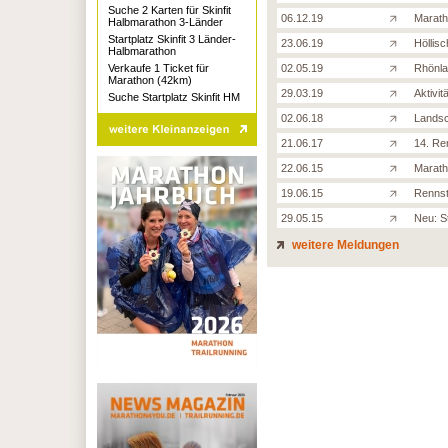
Suche 2 Karten für Skinfit
06.12.19
Marath
Halbmarathon 3-Länder
Startplatz Skinfit 3 Länder-
23.06.19
Höllisc
Halbmarathon
Verkaufe 1 Ticket für
02.05.19
Rhönla
Marathon (42km)
29.03.19
Aktivi
Suche Startplatz Skinfit HM
02.06.18
Landsch
21.06.17
14. Re
22.06.15
Marath
19.06.15
Rennst
29.05.15
Neu: S
weitere Meldungen