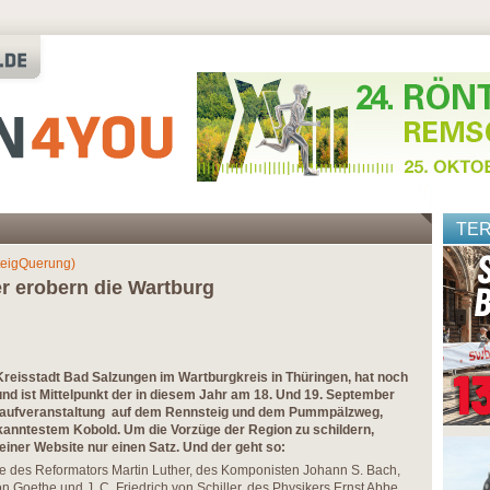
TE
teigQuerung)
r erobern die Wartburg
 Kreisstadt Bad Salzungen im Wartburgkreis in Thüringen, hat noch
nd ist Mittelpunkt der in diesem Jahr am 18. Und 19. September
Laufveranstaltung auf dem Rennsteig und dem Pummpälzweg,
nntestem Kobold. Um die Vorzüge der Region zu schildern,
einer Website nur einen Satz. Und der geht so:
e des Reformators Martin Luther, des Komponisten Johann S. Bach,
n Goethe und J. C. Friedrich von Schiller, des Physikers Ernst Abbe,