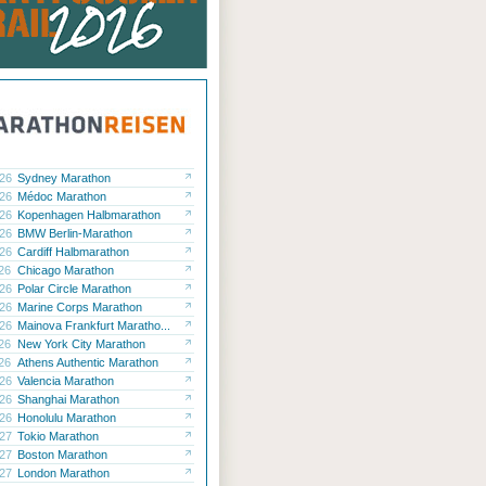
.26
Sydney Marathon
.26
Médoc Marathon
.26
Kopenhagen Halbmarathon
.26
BMW Berlin-Marathon
.26
Cardiff Halbmarathon
.26
Chicago Marathon
.26
Polar Circle Marathon
.26
Marine Corps Marathon
.26
Mainova Frankfurt Maratho...
.26
New York City Marathon
.26
Athens Authentic Marathon
.26
Valencia Marathon
.26
Shanghai Marathon
.26
Honolulu Marathon
.27
Tokio Marathon
.27
Boston Marathon
.27
London Marathon