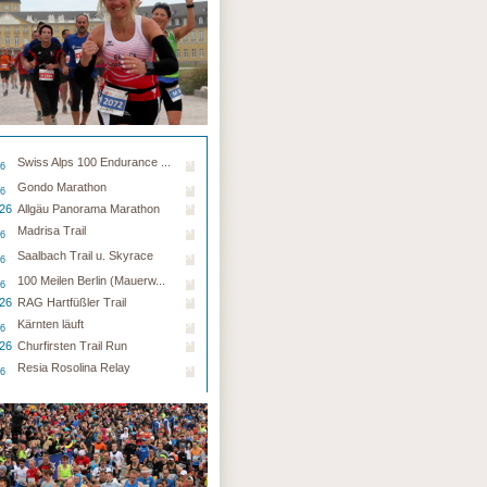
Swiss Alps 100 Endurance ...
26
Gondo Marathon
26
.26
Allgäu Panorama Marathon
Madrisa Trail
26
Saalbach Trail u. Skyrace
26
100 Meilen Berlin (Mauerw...
26
.26
RAG Hartfüßler Trail
Kärnten läuft
26
.26
Churfirsten Trail Run
Resia Rosolina Relay
26