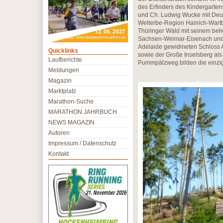
des Erfinders des Kindergarte
und Ch. Ludwig Wucke mit Deut
Welterbe-Region Hainich-Wartb
Thüringer Wald mit seinem bel
Sachsen-Weimar-Eisenach und
Adelaide gewidmeten Schloss Al
Quicklinks
sowie der Große Inselsberg al
Laufberichte
Pummpälzweg bilden die einzigar
Meldungen
Magazin
Marktplatz
Marathon-Suche
MARATHON JAHRBUCH
NEWS MAGAZIN
Autoren
Impressum / Datenschutz
Kontakt