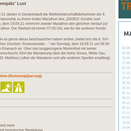
mmpälz‘ Lust
21 starten in Gumpelstadt die Weltmeisterschaftsteilnehmer der 6.
ionship zu ihrem ersten Marathon des „2DOEG“-Double zum
 dem 19.09.21 nimmt ihr zweiter Marathon den gleichen Verlauf zur
hon. Die Startzeit ist immer 07:00 Uhr, wie für die anderen Nordic
ie es gerne etwas beschaulicher haben wollen, bietet sich die 6. IVV-
ther, Drachen, Rosenwunder…“ am Sonntag, dem 19.09.21 um 09:30
30.08
 Eisenach an. Über das langgezogene Marienthal mit seiner
henschlucht; führt die Wanderung über die Hohe Sonne, Wilde Sau,
05.09
r. Martinus Luther die Wanderer und alle anderen Sportler empfängt.
20.09
27.09
04.10
11.10
athon (RennsteigQuerung)
24.10
25.10
25.10
01.11
09.11
06.12
06.12
13.12
07.03
19.04
iel) mehr
24.04
 mit himmlischer Begleitung