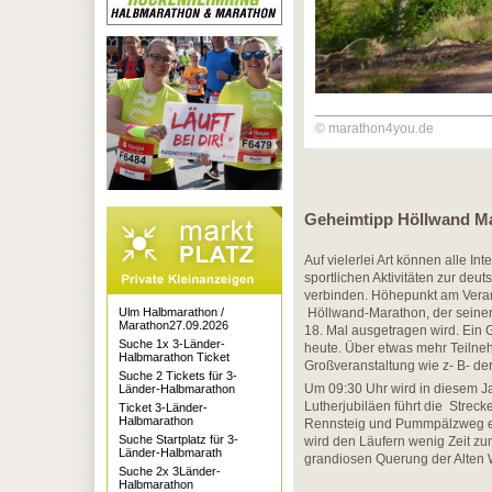
© marathon4you.de
Geheimtipp Höllwand M
Auf vielerlei Art können alle In
sportlichen Aktivitäten zur de
verbinden. Höhepunkt am Veran
Ulm Halbmarathon /
Höllwand-Marathon, der seinen
Marathon27.09.2026
18. Mal ausgetragen wird. Ein G
Suche 1x 3-Länder-
heute. Über etwas mehr Teilne
Halbmarathon Ticket
Großveranstaltung wie z- B- de
Suche 2 Tickets für 3-
Um 09:30 Uhr wird in diesem Ja
Länder-Halbmarathon
Lutherjubiläen führt die Strec
Ticket 3-Länder-
Halbmarathon
Rennsteig und Pummpälzweg en
Suche Startplatz für 3-
wird den Läufern wenig Zeit zu
Länder-Halbmarath
grandiosen Querung der Alten W
Suche 2x 3Länder-
Halbmarathon