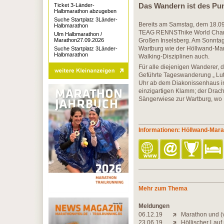
Das Wandern ist des Pu
Ticket 3-Länder-
Halbmarathon abzugeben
Suche Startplatz 3Länder-
Bereits am Samstag, dem 18.09.
Halbmarathon
TEAG RENNSThike World Champ
Ulm Halbmarathon /
Marathon27.09.2026
Großen Inselsberg. Am Sonntag,
Wartburg wie der Höllwand-Marat
Suche Startplatz 3Länder-
Halbmarathon
Walking-Disziplinen auch.
Für alle diejenigen Wanderer, d
Geführte Tageswanderung „ Lu
Uhr ab dem Diakonissenhaus in
einzigartigen Klamm; der Drac
Sängerwiese zur Wartburg, wo D
Informationen: Höllwand-Mar
Mehr zum Thema
Meldungen
06.12.19
Marathon und (v
23.06.19
Höllischer Lauf