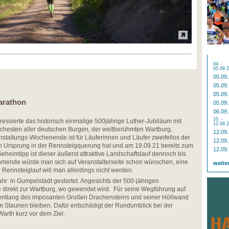
04. -
05.09.
05.09
05.09
05.09
arathon
05.09
06.09
10. -
teressierte das historisch einmalige 500jährige Luther-Jubiläum mit
12.09.
utschesten aller deutschen Burgen, der weltberühmten Wartburg,
12.09
staltungs-Wochenende ist für Läuferinnen und Läufer zweifellos der
12.09
 Ursprung in der Rennsteigquerung hat und am 19.09.21 bereits zum
12.09
eheimtipp ist dieser äußerst attraktive Landschaftslauf dennoch bis
hmende würde man sich auf Veranstalterseite schon wünschen, eine
weite
r Rennsteiglauf will man allerdings nicht werden.
hr in Gumpelstadt gestartet. Angesichts der 500-jährigen
ke direkt zur Wartburg, wo gewendet wird. Für seine Wegführung auf
tlang des imposanten Großen Drachensteins und seiner Höllwand
m Staunen bleiben. Dafür entschädigt der Rundumblick bei der
arth kurz vor dem Ziel.