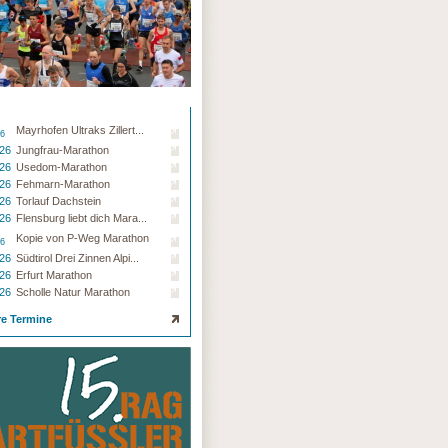
Mayrhofen Ultraks Zillert...
26
.26
Jungfrau-Marathon
.26
Usedom-Marathon
.26
Fehmarn-Marathon
.26
Torlauf Dachstein
.26
Flensburg liebt dich Mara...
Kopie von P-Weg Marathon
26
.26
Südtirol Drei Zinnen Alpi...
.26
Erfurt Marathon
.26
Scholle Natur Marathon
re Termine