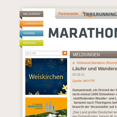
MELDUNGEN
LAUFBERICHTE
TERMINE
MAGAZIN
MELDUNGEN
Höllwand-Marathon (Renns
Läufer und Wandere
05.09.21
Quelle: M4Y/TR
Gumpelstadt, ein Ortsteil der
nicht einmal 1000 Einwohner u
stattfindenden Wander- und 
benannt nach Thüringens beka
braucht der Veranstalter auf s
„Das Land großer Deutscher wi
der Dichterfürsten Johann W. vo