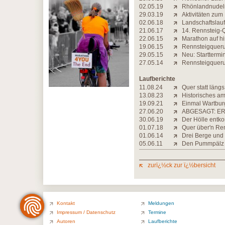
02.05.19
Rhönlandnudel
29.03.19
Aktivitäten zu
02.06.18
Landschaftslauf
21.06.17
14. Rennsteig-
22.06.15
Marathon auf hi
19.06.15
Rennsteigqueru
29.05.15
Neu: Starttermi
27.05.14
Rennsteigqueru
Laufberichte
11.08.24
Quer statt längs
13.08.23
Historisches a
19.09.21
Einmal Wartbur
27.06.20
ABGESAGT: ER
30.06.19
Der Hölle ent
01.07.18
Quer über'n Re
01.06.14
Drei Berge und
05.06.11
Den Pummpälz 
zurï¿½ck zur ï¿½bersicht
Kontakt
Meldungen
Impressum / Datenschutz
Termine
Autoren
Laufberichte