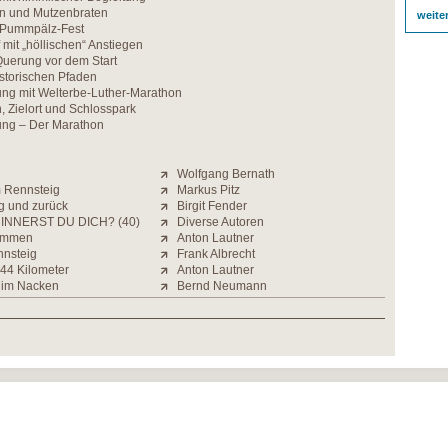
n und Mutzenbraten
weite
m Pummpälz-Fest
 mit „höllischen“ Anstiegen
Querung vor dem Start
storischen Pfaden
ng mit Welterbe-Luther-Marathon
n, Zielort und Schlosspark
ng – Der Marathon
Wolfgang Bernath
m Rennsteig
Markus Pitz
g und zurück
Birgit Fender
INNERST DU DICH? (40)
Diverse Autoren
kommen
Anton Lautner
nnsteig
Frank Albrecht
 44 Kilometer
Anton Lautner
im Nacken
Bernd Neumann