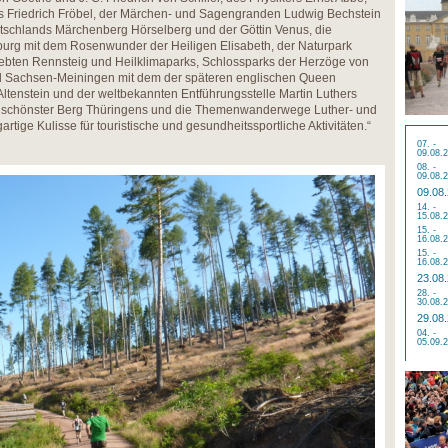
ns Friedrich Fröbel, der Märchen- und Sagengranden Ludwig Bechstein
schlands Märchenberg Hörselberg und der Göttin Venus, die
urg mit dem Rosenwunder der Heiligen Elisabeth, der Naturpark
iebten Rennsteig und Heilklimaparks, Schlossparks der Herzöge von
 Sachsen-Meiningen mit dem der späteren englischen Queen
tenstein und der weltbekannten Entführungsstelle Martin Luthers
s schönster Berg Thüringens und die Themenwanderwege Luther- und
tige Kulisse für touristische und gesundheitssportliche Aktivitäten.“
07. -
09.08.
08. -
09.08.
09.08
14. -
15.08.
15. -
16.08.
15. -
16.08.
23.08
28. -
30.08.
29.08
04. -
05.09.