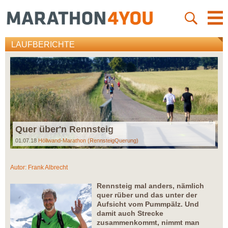
LAUFBERICHTE
Quer über'n Rennsteig
01.07.18
Höllwand-Marathon (RennsteigQuerung)
Autor:
Frank Albrecht
Rennsteig mal anders, nämlich
quer rüber und das unter der
Aufsicht vom Pummpälz. Und
damit auch Strecke
zusammenkommt, nimmt man