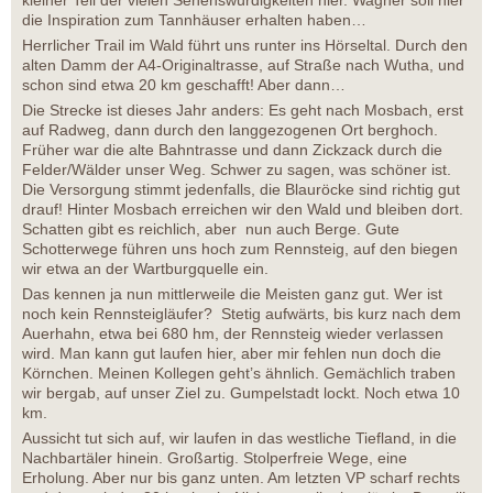
die Inspiration zum Tannhäuser erhalten haben…
Herrlicher Trail im Wald führt uns runter ins Hörseltal. Durch den
alten Damm der A4-Originaltrasse, auf Straße nach Wutha, und
schon sind etwa 20 km geschafft! Aber dann…
Die Strecke ist dieses Jahr anders: Es geht nach Mosbach, erst
auf Radweg, dann durch den langgezogenen Ort berghoch.
Früher war die alte Bahntrasse und dann Zickzack durch die
Felder/Wälder unser Weg. Schwer zu sagen, was schöner ist.
Die Versorgung stimmt jedenfalls, die Blauröcke sind richtig gut
drauf! Hinter Mosbach erreichen wir den Wald und bleiben dort.
Schatten gibt es reichlich, aber nun auch Berge. Gute
Schotterwege führen uns hoch zum Rennsteig, auf den biegen
wir etwa an der Wartburgquelle ein.
Das kennen ja nun mittlerweile die Meisten ganz gut. Wer ist
noch kein Rennsteigläufer? Stetig aufwärts, bis kurz nach dem
Auerhahn, etwa bei 680 hm, der Rennsteig wieder verlassen
wird. Man kann gut laufen hier, aber mir fehlen nun doch die
Körnchen. Meinen Kollegen geht’s ähnlich. Gemächlich traben
wir bergab, auf unser Ziel zu. Gumpelstadt lockt. Noch etwa 10
km.
Aussicht tut sich auf, wir laufen in das westliche Tiefland, in die
Nachbartäler hinein. Großartig. Stolperfreie Wege, eine
Erholung. Aber nur bis ganz unten. Am letzten VP scharf rechts