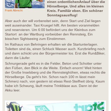
einen ordentlichenAnlauf über die
Hörselberge. Und alles im kleinen
Kreis. Familiär eben. Ein schöner
Frank Albrecht
Sonntagsausflug!
Aber auch der will vorbereitet sein, denn Start und Ziel liegen
weit auseinander. Taxi Kruegel hilft. Am besten voranmelden
und reservieren. Um 6:00 befördert uns der Kleinbus zum
Startort an der Wartburg vorbeiüber den Rennsteig, Ein
bisschen Sightseeing zum Einstimmen.
Im Rathaus von Behringen erhalten wir die Startunterlagen.
Toiletten sind da, einen Schluck Wasser auch. Kurzbriefing noch
und dann schickt uns der Bürgermeister los. Erst die Run&Biker,
dann die Läufer.
Schnurgerade geht es in die Felder, Beton und Schotter unter
den Füßen, den Blick in die Weite. Einfach enorm! Weit hinten
der Große Inselsberg und die Rennsteighöhen, etwas rechts die
Hörselberge. Da geht’s hin. Schon nach 100 m lässt mein
Schmerz nach, von gestern ist etwas Rest-Steifheit übrig. Kaum
habe ich Schwung, läuft meine Trinkblase aus. Dann ist der
Akku leer.