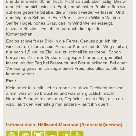
und dann wieder 80 hm hoch. Nicht so steil, aber lästig. Das will
man jetzt so nicht wirklich. Egal, am höchsten Punkt treffen wir
auf eine geteerte Straße, die wir rasch wieder verlassen. Und
nun folgt das Schönste: Eine Prärie - wie im Wilden Westen.
Sanfte Hügel, hohes Gras, das im Wind Wellen erzeugt,
einzelne Büsche. Es fehlen nur noch die Tipis der
Komantschen.
Endlos schweift der Blick in die Ferne. Genuss pur. Ich bin
wirklich froh, hier zu sein. An einer Kante kippt der Weg steil ab,
nur noch 1,5 km ins Ziel. Viel zu schnell ist es vorbei. Schön
bergab ins Ziel, der Ortskern ist gesperrt für uns; urgemütlich
lassen wir den Tag bei Bratwurst und Bier ausklingen. Bei einer
Verlosung gewinne ich sogar einen Preis, also alles paletti. Ich
komme wieder!
Fazit
Klein, aber fein. Mit Liebe organisiert, dazu Fachkenntnis von
allem, was wir so brauchen und was uns glücklich macht.
Normale Schuhe reichen aus, Gepäck ist nicht nötig, alles da.
Also: lauft den Rennsteig mal anders – lauft ihn quer!
Informationen: Höllwand-Marathon (RennsteigQuerung)