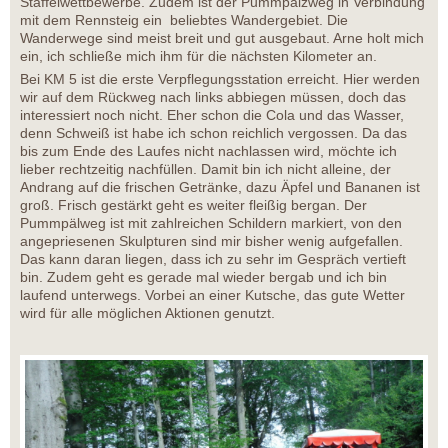
Staffelwettbewerbe. Zudem ist der Pummpälzweg in Verbindung
mit dem Rennsteig ein beliebtes Wandergebiet. Die
Wanderwege sind meist breit und gut ausgebaut. Arne holt mich
ein, ich schließe mich ihm für die nächsten Kilometer an.
Bei KM 5 ist die erste Verpflegungsstation erreicht. Hier werden
wir auf dem Rückweg nach links abbiegen müssen, doch das
interessiert noch nicht. Eher schon die Cola und das Wasser,
denn Schweiß ist habe ich schon reichlich vergossen. Da das
bis zum Ende des Laufes nicht nachlassen wird, möchte ich
lieber rechtzeitig nachfüllen. Damit bin ich nicht alleine, der
Andrang auf die frischen Getränke, dazu Äpfel und Bananen ist
groß. Frisch gestärkt geht es weiter fleißig bergan. Der
Pummpälweg ist mit zahlreichen Schildern markiert, von den
angepriesenen Skulpturen sind mir bisher wenig aufgefallen.
Das kann daran liegen, dass ich zu sehr im Gespräch vertieft
bin. Zudem geht es gerade mal wieder bergab und ich bin
laufend unterwegs. Vorbei an einer Kutsche, das gute Wetter
wird für alle möglichen Aktionen genutzt.