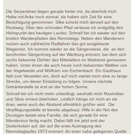
Die Serpentinen liegen gerade hinter mir, da überholt mich
Heike mit Anke noch einmal, sie haben sich Zeit für eine
Besichtigung genommen. Silke schickt mich derweil auf den
Rückweg. Über den schmalen Pfad verlasse ich endgültig den
Höhepunkt des heutigen Laufes. Schnell bin ich wieder auf den
breiten Wanderpfaden des Rennsteigs. Neben den Wanderern
nutzen auch zahlreiche Radfahrer das gut ausgebaute
Wegenetz. Ich komme wieder an die Sängerwiese, die an den
berühmten Sängerkrieg auf der Wartburg erinnert, bei dem sich
sechs bekannte Dichter des Mittelalters im Wettstreit gemessen
haben. Unter ihnen die auch heute noch bekannten Walther von
der Vogelweide und Wolfram von Eschenbach. Ein Gasthaus
lädt zum Verweilen ein, doch auf mich wartet noch eine zu lange
Strecke, um dieser Einladung zu folgen. Unsere nächste
Getränkestelle ist erst an der hohen Sonne.
Schnell bin ich nicht mehr unbedingt, weshalb mich Maximilian
und Silvio erneut überholen. Leidlich hänge ich mich an sie
dran, wenn auch der Abstand allmählich größer wird. Die
Verpflegungsstelle ist bereits abgebaut, Hilfe in der Not des
Durstigen leistet eine Familie, die sich gerade für eine
Wandertour fertig macht. Dabei fällt mir jetzt erst der
Gedenkstein auf, der auf die erste Austragung des
Rennsteiglaufes 1973 erinnert. An einer nahe gelegenen Quelle