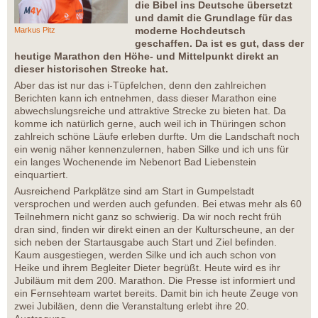
die Bibel ins Deutsche übersetzt
und damit die Grundlage für das
moderne Hochdeutsch
Markus Pitz
geschaffen. Da ist es gut, dass der
heutige Marathon den Höhe- und Mittelpunkt direkt an
dieser historischen Strecke hat.
Aber das ist nur das i-Tüpfelchen, denn den zahlreichen
Berichten kann ich entnehmen, dass dieser Marathon eine
abwechslungsreiche und attraktive Strecke zu bieten hat. Da
komme ich natürlich gerne, auch weil ich in Thüringen schon
zahlreich schöne Läufe erleben durfte. Um die Landschaft noch
ein wenig näher kennenzulernen, haben Silke und ich uns für
ein langes Wochenende im Nebenort Bad Liebenstein
einquartiert.
Ausreichend Parkplätze sind am Start in Gumpelstadt
versprochen und werden auch gefunden. Bei etwas mehr als 60
Teilnehmern nicht ganz so schwierig. Da wir noch recht früh
dran sind, finden wir direkt einen an der Kulturscheune, an der
sich neben der Startausgabe auch Start und Ziel befinden.
Kaum ausgestiegen, werden Silke und ich auch schon von
Heike und ihrem Begleiter Dieter begrüßt. Heute wird es ihr
Jubiläum mit dem 200. Marathon. Die Presse ist informiert und
ein Fernsehteam wartet bereits. Damit bin ich heute Zeuge von
zwei Jubiläen, denn die Veranstaltung erlebt ihre 20.