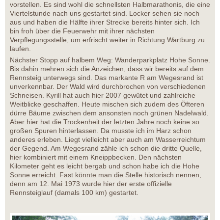
vorstellen. Es sind wohl die schnellsten Halbmarathonis, die eine
Viertelstunde nach uns gestartet sind. Locker sehen sie noch
aus und haben die Hälfte ihrer Strecke bereits hinter sich. Ich
bin froh über die Feuerwehr mit ihrer nächsten
Verpflegungsstelle, um erfrischt weiter in Richtung Wartburg zu
laufen.
Nächster Stopp auf halbem Weg: Wanderparkplatz Hohe Sonne.
Bis dahin mehren sich die Anzeichen, dass wir bereits auf dem
Rennsteig unterwegs sind. Das markante R am Wegesrand ist
unverkennbar. Der Wald wird durchbrochen von verschiedenen
Schneisen. Kyrill hat auch hier 2007 gewütet und zahlreiche
Weitblicke geschaffen. Heute mischen sich zudem des Öfteren
dürre Bäume zwischen dem ansonsten noch grünen Nadelwald.
Aber hier hat die Trockenheit der letzten Jahre noch keine so
großen Spuren hinterlassen. Da musste ich im Harz schon
anderes erleben. Liegt vielleicht aber auch am Wasserreichtum
der Gegend. Am Wegesrand zähle ich schon die dritte Quelle,
hier kombiniert mit einem Kneippbecken. Den nächsten
Kilometer geht es leicht bergab und schon habe ich die Hohe
Sonne erreicht. Fast könnte man die Stelle historisch nennen,
denn am 12. Mai 1973 wurde hier der erste offizielle
Rennsteiglauf (damals 100 km) gestartet.