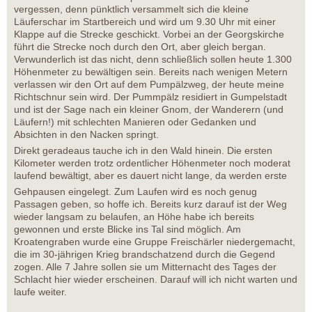
vergessen, denn pünktlich versammelt sich die kleine
Läuferschar im Startbereich und wird um 9.30 Uhr mit einer
Klappe auf die Strecke geschickt. Vorbei an der Georgskirche
führt die Strecke noch durch den Ort, aber gleich bergan.
Verwunderlich ist das nicht, denn schließlich sollen heute 1.300
Höhenmeter zu bewältigen sein. Bereits nach wenigen Metern
verlassen wir den Ort auf dem Pumpälzweg, der heute meine
Richtschnur sein wird. Der Pummpälz residiert in Gumpelstadt
und ist der Sage nach ein kleiner Gnom, der Wanderern (und
Läufern!) mit schlechten Manieren oder Gedanken und
Absichten in den Nacken springt.
Direkt geradeaus tauche ich in den Wald hinein. Die ersten
Kilometer werden trotz ordentlicher Höhenmeter noch moderat
laufend bewältigt, aber es dauert nicht lange, da werden erste
Gehpausen eingelegt. Zum Laufen wird es noch genug
Passagen geben, so hoffe ich. Bereits kurz darauf ist der Weg
wieder langsam zu belaufen, an Höhe habe ich bereits
gewonnen und erste Blicke ins Tal sind möglich. Am
Kroatengraben wurde eine Gruppe Freischärler niedergemacht,
die im 30-jährigen Krieg brandschatzend durch die Gegend
zogen. Alle 7 Jahre sollen sie um Mitternacht des Tages der
Schlacht hier wieder erscheinen. Darauf will ich nicht warten und
laufe weiter.