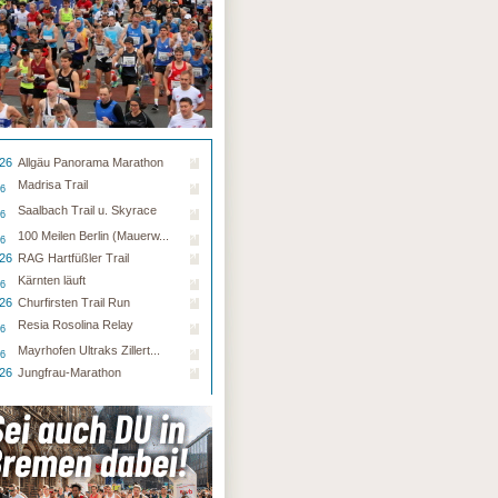
.26
Allgäu Panorama Marathon
Madrisa Trail
26
Saalbach Trail u. Skyrace
26
100 Meilen Berlin (Mauerw...
26
.26
RAG Hartfüßler Trail
Kärnten läuft
26
.26
Churfirsten Trail Run
Resia Rosolina Relay
26
Mayrhofen Ultraks Zillert...
26
.26
Jungfrau-Marathon