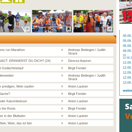
05.09
05.09
05.09
ms run Marathon
Andreas Bettingen / Judith
06.09
Strack
10. -
12.09.
AGT: ERINNERST DU DICH? (24)
Diverse Autoren
12.09
12.09
rt Gedächtnislauf
Birgit Fender
12.09
itenwetter
Andreas Bettingen / Judith
12.09
Strack
13.09
 predigen, Wein saufen
Anton Lautner
weite
Sache?
Birgit Fender
oder Katzenbeisser
Anton Lautner
o the Roots
Birgit Fender
ger in der Blutbahn
Anton Lautner
ein, Wein, das ist fein
Anton Lautner