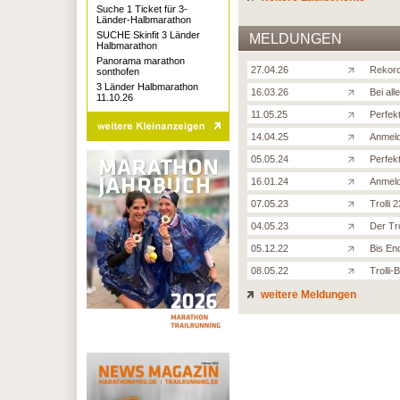
Suche 1 Ticket für 3-
Länder-Halbmarathon
SUCHE Skinfit 3 Länder
MELDUNGEN
Halbmarathon
Panorama marathon
27.04.26
Rekord
sonthofen
3 Länder Halbmarathon
16.03.26
Bei al
11.10.26
11.05.25
Perfek
14.04.25
Anmeld
05.05.24
Perfek
16.01.24
Anmeld
07.05.23
Trolli
04.05.23
Der Trol
05.12.22
Bis En
08.05.22
Trolli
weitere Meldungen