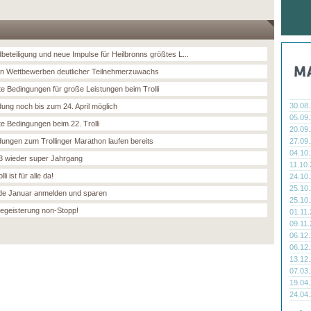
beteiligung und neue Impulse für Heilbronns größtes L...
len Wettbewerben deutlicher Teilnehmerzuwachs
te Bedingungen für große Leistungen beim Trolli
30.08
ung noch bis zum 24. April möglich
05.09
te Bedingungen beim 22. Trolli
20.09
ungen zum Trollinger Marathon laufen bereits
27.09
04.10
 23 wieder super Jahrgang
11.10
li ist für alle da!
24.10
25.10
de Januar anmelden und sparen
25.10
-Begeisterung non-Stopp!
01.11
09.11
06.12
06.12
13.12
07.03
19.04
24.04