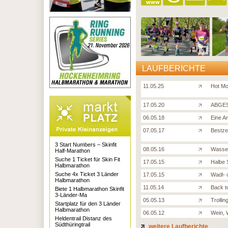
LAUFBERICHTE
11.05.25
Hot Mo
17.05.20
ABGES
06.05.18
Eine A
07.05.17
Bestze
3 Start Numbers – Skinfit
08.05.16
Wasser
Half-Marathon
Suche 1 Ticket für Skin Fit
17.05.15
Halbe 
Halbmarathon
Suche 4x Ticket 3 Länder
17.05.15
Wadl- 
Halbmarathon
11.05.14
Back t
Biete 1 Halbmarathon Skinfit
3-Länder-Ma
05.05.13
Trollin
Startplatz für den 3 Länder
Halbmarathon
06.05.12
Wein, W
Heldentrail Distanz des
Südthüringtrail
weitere Laufberichte