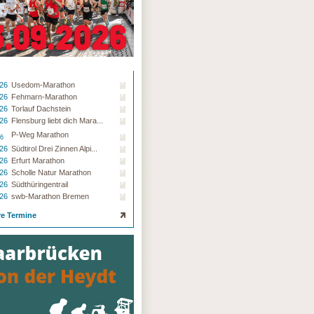
.26
Usedom-Marathon
.26
Fehmarn-Marathon
.26
Torlauf Dachstein
.26
Flensburg liebt dich Mara...
P-Weg Marathon
26
.26
Südtirol Drei Zinnen Alpi...
.26
Erfurt Marathon
.26
Scholle Natur Marathon
.26
Südthüringentrail
.26
swb-Marathon Bremen
re Termine