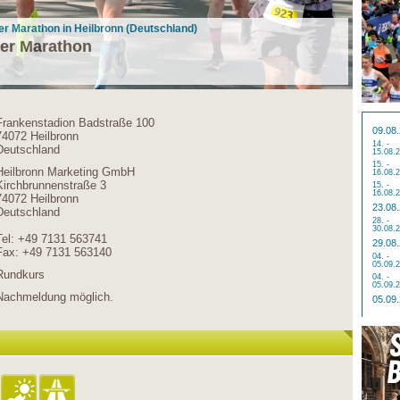
ger Marathon in Heilbronn (Deutschland)
ger Marathon
Frankenstadion Badstraße 100
09.08
74072 Heilbronn
14. -
Deutschland
15.08.
15. -
Heilbronn Marketing GmbH
16.08.
Kirchbrunnenstraße 3
15. -
16.08.
74072 Heilbronn
23.08
Deutschland
28. -
30.08.
Tel: +49 7131 563741
29.08
Fax: +49 7131 563140
04. -
05.09.
Rundkurs
04. -
05.09.
Nachmeldung möglich.
05.09