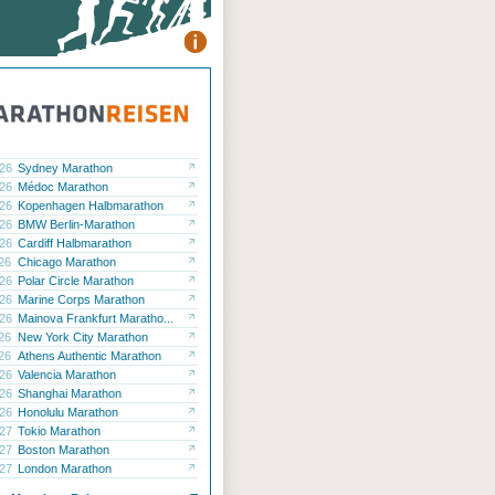
.26
Sydney Marathon
.26
Médoc Marathon
.26
Kopenhagen Halbmarathon
.26
BMW Berlin-Marathon
.26
Cardiff Halbmarathon
.26
Chicago Marathon
.26
Polar Circle Marathon
.26
Marine Corps Marathon
.26
Mainova Frankfurt Maratho...
.26
New York City Marathon
.26
Athens Authentic Marathon
.26
Valencia Marathon
.26
Shanghai Marathon
.26
Honolulu Marathon
.27
Tokio Marathon
.27
Boston Marathon
.27
London Marathon