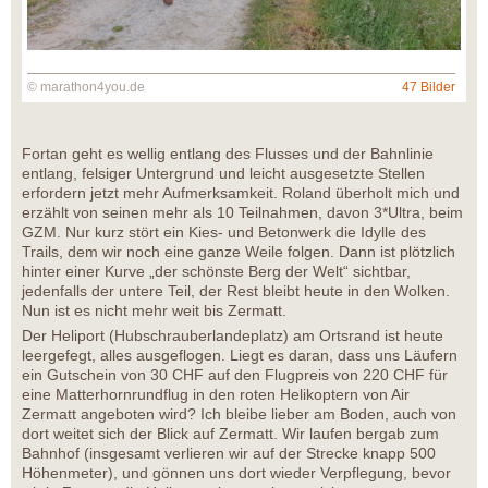
© marathon4you.de
47 Bilder
Fortan geht es wellig entlang des Flusses und der Bahnlinie
entlang, felsiger Untergrund und leicht ausgesetzte Stellen
erfordern jetzt mehr Aufmerksamkeit. Roland überholt mich und
erzählt von seinen mehr als 10 Teilnahmen, davon 3*Ultra, beim
GZM. Nur kurz stört ein Kies- und Betonwerk die Idylle des
Trails, dem wir noch eine ganze Weile folgen. Dann ist plötzlich
hinter einer Kurve „der schönste Berg der Welt“ sichtbar,
jedenfalls der untere Teil, der Rest bleibt heute in den Wolken.
Nun ist es nicht mehr weit bis Zermatt.
Der Heliport (Hubschrauberlandeplatz) am Ortsrand ist heute
leergefegt, alles ausgeflogen. Liegt es daran, dass uns Läufern
ein Gutschein von 30 CHF auf den Flugpreis von 220 CHF für
eine Matterhornrundflug in den roten Helikoptern von Air
Zermatt angeboten wird? Ich bleibe lieber am Boden, auch von
dort weitet sich der Blick auf Zermatt. Wir laufen bergab zum
Bahnhof (insgesamt verlieren wir auf der Strecke knapp 500
Höhenmeter), und gönnen uns dort wieder Verpflegung, bevor