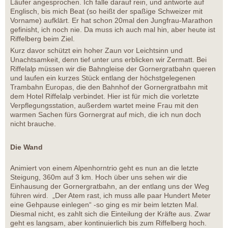
Läufer angesprochen. Ich falle darauf rein, und antworte auf
Englisch, bis mich Beat (so heißt der spaßige Schweizer mit
Vorname) aufklärt. Er hat schon 20mal den Jungfrau-Marathon
gefinisht, ich noch nie. Da muss ich auch mal hin, aber heute ist
Riffelberg beim Ziel.
Kurz davor schützt ein hoher Zaun vor Leichtsinn und
Unachtsamkeit, denn tief unter uns erblicken wir Zermatt. Bei
Riffelalp müssen wir die Bahngleise der Gornergratbahn queren
und laufen ein kurzes Stück entlang der höchstgelegenen
Trambahn Europas, die den Bahnhof der Gornergratbahn mit
dem Hotel Riffelalp verbindet. Hier ist für mich die vorletzte
Verpflegungsstation, außerdem wartet meine Frau mit den
warmen Sachen fürs Gornergrat auf mich, die ich nun doch
nicht brauche.
Die Wand
Animiert von einem Alpenhorntrio geht es nun an die letzte
Steigung, 360m auf 3 km. Hoch über uns sehen wir die
Einhausung der Gornergratbahn, an der entlang uns der Weg
führen wird. „Der Atem rast, ich muss alle paar Hundert Meter
eine Gehpause einlegen“ -so ging es mir beim letzten Mal.
Diesmal nicht, es zahlt sich die Einteilung der Kräfte aus. Zwar
geht es langsam, aber kontinuierlich bis zum Riffelberg hoch.