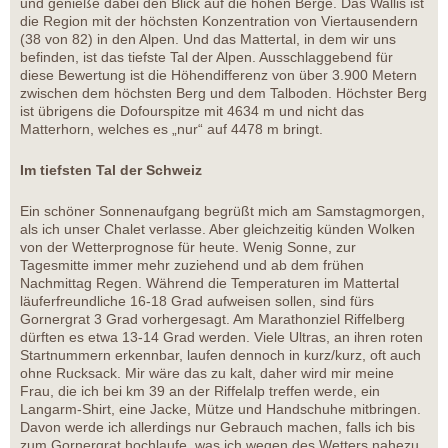
und genieße dabei den Blick auf die hohen Berge. Das Wallis ist
die Region mit der höchsten Konzentration von Viertausendern
(38 von 82) in den Alpen. Und das Mattertal, in dem wir uns
befinden, ist das tiefste Tal der Alpen. Ausschlaggebend für
diese Bewertung ist die Höhendifferenz von über 3.900 Metern
zwischen dem höchsten Berg und dem Talboden. Höchster Berg
ist übrigens die Dofourspitze mit 4634 m und nicht das
Matterhorn, welches es „nur“ auf 4478 m bringt.
Im tiefsten Tal der Schweiz
Ein schöner Sonnenaufgang begrüßt mich am Samstagmorgen,
als ich unser Chalet verlasse. Aber gleichzeitig künden Wolken
von der Wetterprognose für heute. Wenig Sonne, zur
Tagesmitte immer mehr zuziehend und ab dem frühen
Nachmittag Regen. Während die Temperaturen im Mattertal
läuferfreundliche 16-18 Grad aufweisen sollen, sind fürs
Gornergrat 3 Grad vorhergesagt. Am Marathonziel Riffelberg
dürften es etwa 13-14 Grad werden. Viele Ultras, an ihren roten
Startnummern erkennbar, laufen dennoch in kurz/kurz, oft auch
ohne Rucksack. Mir wäre das zu kalt, daher wird mir meine
Frau, die ich bei km 39 an der Riffelalp treffen werde, ein
Langarm-Shirt, eine Jacke, Mütze und Handschuhe mitbringen.
Davon werde ich allerdings nur Gebrauch machen, falls ich bis
zum Gornergrat hochlaufe, was ich wegen des Wetters nahezu