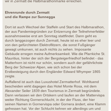
wir in Zermatt die Halbmarathonmarke erreichen.
Ehrenrunde durch Zermatt
und die Rampe zur Sunnegga
Dort ist auch Wechsel der Staffeln und Start des Halbmarathon,
der aus Pandemiegründen zur Entzerrung der Teilnehmerfelder
ausnahmsweise erst am Sonntag stattfindet. Dann geht es
durch langgezogen durch Zermatt, heute ist es eher leer und
von den gefürchteten Elektroflitzern, die sonst Fußgänger
gewagt umkurven, ist auch nichts zu sehen. Imposante
Gebäude erregen meine Aufmerksamkeit. Wie die Pfarrkiche St.
Mauritius, hinter der sich der Bergsteigerfriedhof befindet - das
Matterhorn ist nicht nur schön, sondern auch der gefährlichste
Berg der Schweizer Alpen, wie sich schon bei der
Erstbesteigung durch den Engländer Edward Whymper 1865
zeigte.
Auffallend ist auch das Luxushotel Zermatterhof. Wohltuend
bescheiden wirkt dagegen das Hotel Monte Rosa, mit dem
Alexander Seiler 1839 den Tourismus in Zermatt begründete.
Dann verlassen wir den Ortskern und laufen an der Mattervispa
weiter Richtung Gornerschlucht, in der der Fluss, der hier
seinen Namen in Gornervispa oder Gornera ändert, eine Klamm
gefressen hat. Vor der Schlucht kehren wir allerdings um und