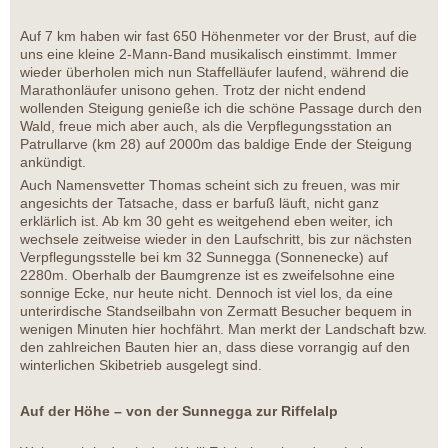
Auf 7 km haben wir fast 650 Höhenmeter vor der Brust, auf die
uns eine kleine 2-Mann-Band musikalisch einstimmt. Immer
wieder überholen mich nun Staffelläufer laufend, während die
Marathonläufer unisono gehen. Trotz der nicht endend
wollenden Steigung genieße ich die schöne Passage durch den
Wald, freue mich aber auch, als die Verpflegungsstation an
Patrullarve (km 28) auf 2000m das baldige Ende der Steigung
ankündigt.
Auch Namensvetter Thomas scheint sich zu freuen, was mir
angesichts der Tatsache, dass er barfuß läuft, nicht ganz
erklärlich ist. Ab km 30 geht es weitgehend eben weiter, ich
wechsele zeitweise wieder in den Laufschritt, bis zur nächsten
Verpflegungsstelle bei km 32 Sunnegga (Sonnenecke) auf
2280m. Oberhalb der Baumgrenze ist es zweifelsohne eine
sonnige Ecke, nur heute nicht. Dennoch ist viel los, da eine
unterirdische Standseilbahn von Zermatt Besucher bequem in
wenigen Minuten hier hochfährt. Man merkt der Landschaft bzw.
den zahlreichen Bauten hier an, dass diese vorrangig auf den
winterlichen Skibetrieb ausgelegt sind.
Auf der Höhe – von der Sunnegga zur Riffelalp