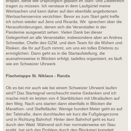
erspart, diese wie ursprünglich geplant im Start- und Zielbereich
tragen zu müssen. Ich verstaue in dem Laufgürtel meine
Wertsachen und kann daher auf den ebenfalls angebotenen
Wertsachenservice verzichten. Bevor es zum Start geht treffe
ich schon wieder auf Jens und Ricarda. Wir sprechen über die
Herausforderungen, denen sich die Veranstalter in der
Pandemie ausgesetzt sehen. Vielen Dank bei dieser
Gelegenheit an alle Veranstalter, insbesondere aber an Andrea
Schneider, Chefin des GZM, und dem Team für die Mühen und
Risiken, die Ihr auf Euch nimmt, um uns ein tolles Erlebnis zu
ermöglichen. Dann geht es in die Startaufstellung, die
ausnahmsweise in Blöcken erfolgt, tadellos organisiert, es läuft
wie ein Schweizer Uhrwerk.
Flachetappe St. Niklaus - Randa
Ob es bei mir auch wie bei einem Schweizer Uhrwerk laufen
wird? Das Startsignal verscheucht meine Gedanken und ich
mache mich im letzten von 4 Startblöcken mit Ultraläufern auf
den Weg. Nach uns starten dann ebenfalls in Blöcken die
Marathon- und Staffelläufer. Wenige hundert Meter geht es auf
der Talstraße, dann durchlaufen wir kurz die Fußgängerzone
und in Richtung Bahnhof. Hinter dem Bahnhof geht es kurz
durch den Wald. Während sich hier normalerweise ein Stau
ergibt, hat sich das Problem durch den Blockstart komplett