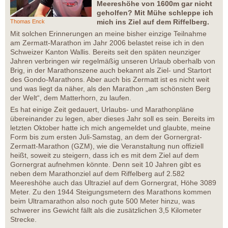
Meereshöhe von 1600m gar nicht
geholfen? Mit Mühe schleppe ich
mich ins Ziel auf dem Riffelberg.
Thomas Enck
Mit solchen Erinnerungen an meine bisher einzige Teilnahme
am Zermatt-Marathon im Jahr 2006 belastet reise ich in den
Schweizer Kanton Wallis. Bereits seit den späten neunziger
Jahren verbringen wir regelmäßig unseren Urlaub oberhalb von
Brig, in der Marathonszene auch bekannt als Ziel- und Startort
des Gondo-Marathons. Aber auch bis Zermatt ist es nicht weit
und was liegt da näher, als den Marathon „am schönsten Berg
der Welt“, dem Matterhorn, zu laufen.
Es hat einige Zeit gedauert, Urlaubs- und Marathonpläne
übereinander zu legen, aber dieses Jahr soll es sein. Bereits im
letzten Oktober hatte ich mich angemeldet und glaubte, meine
Form bis zum ersten Juli-Samstag, an dem der Gornergrat-
Zermatt-Marathon (GZM), wie die Veranstaltung nun offiziell
heißt, soweit zu steigern, dass ich es mit dem Ziel auf dem
Gornergrat aufnehmen könnte. Denn seit 10 Jahren gibt es
neben dem Marathonziel auf dem Riffelberg auf 2.582
Meereshöhe auch das Ultraziel auf dem Gornergrat, Höhe 3089
Meter. Zu den 1944 Steigungsmetern des Marathons kommen
beim Ultramarathon also noch gute 500 Meter hinzu, was
schwerer ins Gewicht fällt als die zusätzlichen 3,5 Kilometer
Strecke.