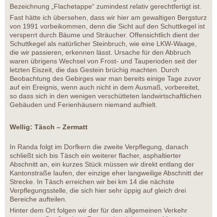
Bezeichnung „Flachetappe“ zumindest relativ gerechtfertigt ist.
Fast hätte ich übersehen, dass wir hier am gewaltigen Bergsturz
von 1991 vorbeikommen, denn die Sicht auf den Schuttkegel ist
versperrt durch Bäume und Sträucher. Offensichtlich dient der
Schuttkegel als natürlicher Steinbruch, wie eine LKW-Waage,
die wir passieren, erkennen lässt. Ursache für den Abbruch
waren übrigens Wechsel von Frost- und Tauperioden seit der
letzten Eiszeit, die das Gestein brüchig machten. Durch
Beobachtung des Gebirges war man bereits einige Tage zuvor
auf ein Ereignis, wenn auch nicht in dem Ausmaß, vorbereitet,
so dass sich in den wenigen verschütteten landwirtschaftlichen
Gebäuden und Ferienhäusern niemand aufhielt.
Wellig: Täsch – Zermatt
In Randa folgt im Dorfkern die zweite Verpflegung, danach
schließt sich bis Täsch ein weiterer flacher, asphaltierter
Abschnitt an, ein kurzes Stück müssen wir direkt entlang der
Kantonstraße laufen, der einzige eher langweilige Abschnitt der
Strecke. In Täsch erreichen wir bei km 14 die nächste
Verpflegungsstelle, die sich hier sehr üppig auf gleich drei
Bereiche aufteilen.
Hinter dem Ort folgen wir der für den allgemeinen Verkehr