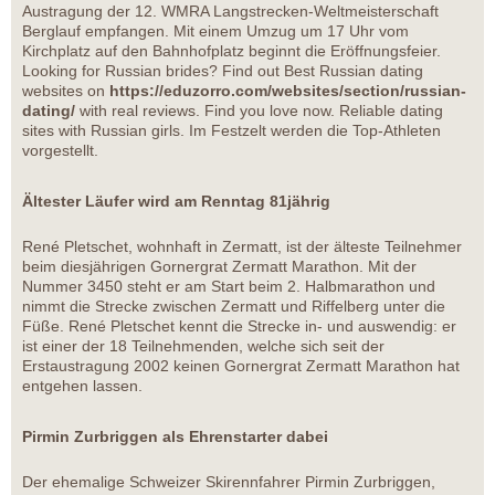
Austragung der 12. WMRA Langstrecken-Weltmeisterschaft
Berglauf empfangen. Mit einem Umzug um 17 Uhr vom
Kirchplatz auf den Bahnhofplatz beginnt die Eröffnungsfeier.
Looking for Russian brides? Find out Best Russian dating
websites on
https://eduzorro.com/websites/section/russian-
dating/
with real reviews. Find you love now. Reliable dating
sites with Russian girls. Im Festzelt werden die Top-Athleten
vorgestellt.
Ältester Läufer wird am Renntag 81jährig
René Pletschet, wohnhaft in Zermatt, ist der älteste Teilnehmer
beim diesjährigen Gornergrat Zermatt Marathon. Mit der
Nummer 3450 steht er am Start beim 2. Halbmarathon und
nimmt die Strecke zwischen Zermatt und Riffelberg unter die
Füße. René Pletschet kennt die Strecke in- und auswendig: er
ist einer der 18 Teilnehmenden, welche sich seit der
Erstaustragung 2002 keinen Gornergrat Zermatt Marathon hat
entgehen lassen.
Pirmin Zurbriggen als Ehrenstarter dabei
Der ehemalige Schweizer Skirennfahrer Pirmin Zurbriggen,