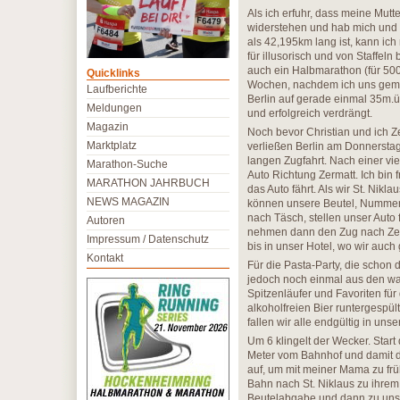
Als ich erfuhr, dass meine Mutt
widerstehen und hab mich und Ch
als 42,195km lang ist, kann ich 
für illusorisch und von Staffel
auch ein Halbmarathon (für 500
Quicklinks
Wochen, nachdem ich uns gemel
Laufberichte
Berlin auf gerade einmal 35m.ü.
Meldungen
und erfolgreich verdrängt.
Magazin
Noch bevor Christian und ich Z
Marktplatz
verließen Berlin am Donnerstag
langen Zugfahrt. Nach einer vi
Marathon-Suche
Auto Richtung Zermatt. Ich bin
MARATHON JAHRBUCH
das Auto fährt. Als wir St. Nik
NEWS MAGAZIN
können unsere Beutel, Nummern 
nach Täsch, stellen unser Auto
Autoren
nehmen dann den Zug nach Zerma
Impressum / Datenschutz
bis in unser Hotel, wo wir auch g
Kontakt
Für die Pasta-Party, die schon 
jedoch noch einmal aus den wa
Spitzenläufer und Favoriten fü
alkoholfreien Bier runtergespü
fallen wir alle endgültig in unse
Um 6 klingelt der Wecker. Star
Meter vom Bahnhof und damit de
auf, um mit meiner Mama zu frü
Bahn nach St. Niklaus zu ihrem
Beutelabgabe und dann zu uns