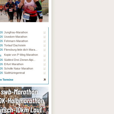
.26
Jungfrau-Marathon
.26
Usedom-Marathon
.26
Fehmarn-Marathon
.26
Torlauf Dachstein
.26
Flensburg liebt dich Mara...
Kopie von P-Weg Marathon
26
.26
Südtirol Drei Zinnen Alpi...
.26
Erfurt Marathon
.26
Scholle Natur Marathon
.26
Südthüringentrail
re Termine