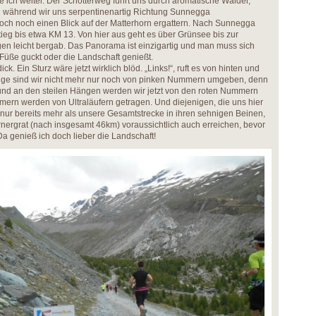
le ich weiter. Der Schotterweg führt uns durch aromatische Wälder,
d während wir uns serpentinenartig Richtung Sunnegga
och noch einen Blick auf der Matterhorn ergattern. Nach Sunnegga
stieg bis etwa KM 13. Von hier aus geht es über Grünsee bis zur
en leicht bergab. Das Panorama ist einzigartig und man muss sich
Füße guckt oder die Landschaft genießt.
ck. Ein Sturz wäre jetzt wirklich blöd. „Links!“, ruft es von hinten und
lange sind wir nicht mehr nur noch von pinken Nummern umgeben, denn
nd an den steilen Hängen werden wir jetzt von den roten Nummern
ern werden von Ultraläufern getragen. Und diejenigen, die uns hier
nur bereits mehr als unsere Gesamtstrecke in ihren sehnigen Beinen,
nergrat (nach insgesamt 46km) voraussichtlich auch erreichen, bevor
a genieß ich doch lieber die Landschaft!