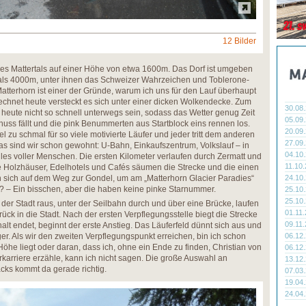
12 Bilder
es Mattertals auf einer Höhe von etwa 1600m. Das Dorf ist umgeben
 als 4000m, unter ihnen das Schweizer Wahrzeichen und Toblerone-
tterhorn ist einer der Gründe, warum ich uns für den Lauf überhaupt
chnet heute versteckt es sich unter einer dicken Wolkendecke. Zum
30.08
 heute nicht so schnell unterwegs sein, sodass das Wetter genug Zeit
05.09
chuss fällt und die pink Benummerten aus Startblock eins rennen los.
20.09
l zu schmal für so viele motivierte Läufer und jeder tritt dem anderen
27.09
das sind wir schon gewohnt: U-Bahn, Einkaufszentrum, Volkslauf – in
04.10
alles voller Menschen. Die ersten Kilometer verlaufen durch Zermatt und
11.10
gte Holzhäuser, Edelhotels und Cafés säumen die Strecke und die einen
 sich auf dem Weg zur Gondel, um am „Matterhorn Glacier Paradies“
24.10
? – Ein bisschen, aber die haben keine pinke Starnummer.
25.10
25.10
der Stadt raus, unter der Seilbahn durch und über eine Brücke, laufen
01.11
rück in die Stadt. Nach der ersten Verpflegungsstelle biegt die Strecke
09.11
lt endet, beginnt der erste Anstieg. Das Läuferfeld dünnt sich aus und
er. Als wir den zweiten Verpflegungspunkt erreichen, bin ich schon
06.12
Höhe liegt oder daran, dass ich, ohne ein Ende zu finden, Christian von
06.12
rkarriere erzähle, kann ich nicht sagen. Die große Auswahl an
13.12
cks kommt da gerade richtig.
07.03
19.04
24.04