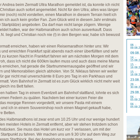
er Andrea beim Zermatt Ultra Marathon gemeldet ist, da konnte ich nicht
ristian auch sofort angemeldet. Nicht für den Ultra; alles was länger
mir (noch) nicht vorstellen, einen Marathon in diesem Terrain hielt ich
n bin ich auch kein großer Fan. Zum Glück wird in diesem Jahr erstmals
 Startplätze) angeboten. Da darf man nicht lange zögern. Wenige
det hatten, war der Halbmarathon auch schon ausverkauft. Dass
N. liegt und Christian noch nie (!) in den Bergen war, habe ich bewusst
08. -
ermatt erreichen, haben wir einen Reisemarathon hinter uns: Wir
09.08.
 und erreichten Frankfurt spät abends nach einer überfüllten und sehr
09.08
el zu kurzen Nacht in Frankfurt fahren wir am nächsten Morgen mit dem
14. -
15.08.
 froh, dass ich nicht die 600km laufen muss und auch dass meine Mama
15. -
laus erreichen, hat gerade die Startnummernausgabe geöffnet und wir
16.08.
und Memorabilien gleich abholen. Von St. Niklaus fahren wir weiter
15. -
16.08.
 für gar nicht mal unverschämte 8 Euro pro Tag in ein Parkhaus und
23.08
tt. Vom Bahnhof in Zermatt ist es zum Glück wirklich nicht mehr weit
28. -
leich ins Bett fallen.
30.08.
29.08
den halben Tag in einem Eventzelt am Bahnhof stattfand, lohnte es sich
04. -
rmen Federn zu quälen. Nachdem bei einer kurzen Feier die
05.09.
r das morgige Rennen vorgestellt, wir unsere Pasta mit einem
04. -
05.09.
lt und ich in einem Souvenirshop noch einen Magnet gekauft habe,
re Betten.
t des Halbmarathons ist zwar erst um 10.25 Uhr und nur wenige hundert
n meisten Hotels in Zermatt entfernt, aber wir stehen trotzdem schon
hstücken. Sie muss das Hotel um kurz vor 7 verlassen, um mit der
 Startpunkt zu fahren. Wir machen uns um 9.30 Uhr auf dem Weg zur
erem Startblock. Bei der Anmeldung musste man seine