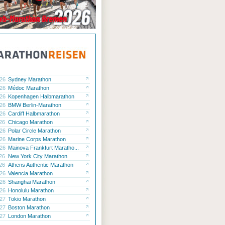
.26
Sydney Marathon
.26
Médoc Marathon
.26
Kopenhagen Halbmarathon
.26
BMW Berlin-Marathon
.26
Cardiff Halbmarathon
.26
Chicago Marathon
.26
Polar Circle Marathon
.26
Marine Corps Marathon
.26
Mainova Frankfurt Maratho...
.26
New York City Marathon
.26
Athens Authentic Marathon
.26
Valencia Marathon
.26
Shanghai Marathon
.26
Honolulu Marathon
.27
Tokio Marathon
.27
Boston Marathon
.27
London Marathon