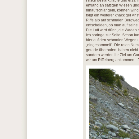
Frisch gestärkt laufe und erzäh
entlang an saftigen Wiesen un
hinaufschlängeln, können wir d
folgt ein weiterer knackiger An
Riffelalp auf schmalen Bergweg
entscheiden, ob man auf seine 
Die Luft wird dünn, die Waden di
ich springe zur Seite. Schon 
hier auf den schmalen Wegen u
„eingesammelt“. Die roten Numm
gerade überholen, haben nicht 
sondern werden ihr Ziel am Gor
wir am Riffelberg ankommen - D