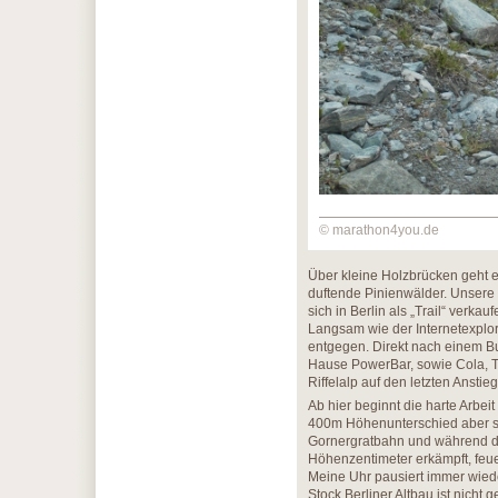
© marathon4you.de
Über kleine Holzbrücken geht e
duftende Pinienwälder. Unsere 
sich in Berlin als „Trail“ verkau
Langsam wie der Internetexplor
entgegen. Direkt nach einem B
Hause PowerBar, sowie Cola, Tee
Riffelalp auf den letzten Anstieg
Ab hier beginnt die harte Arbei
400m Höhenunterschied aber sei
Gornergratbahn und während d
Höhenzentimeter erkämpft, feuer
Meine Uhr pausiert immer wieder
Stock Berliner Altbau ist nicht 