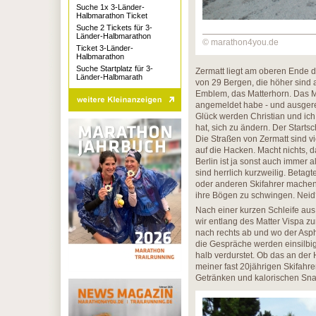
Suche 1x 3-Länder-
Halbmarathon Ticket
Suche 2 Tickets für 3-
Länder-Halbmarathon
© marathon4you.de
Ticket 3-Länder-
Halbmarathon
Suche Startplatz für 3-
Zermatt liegt am oberen Ende d
Länder-Halbmarath
von 29 Bergen, die höher sind
Emblem, das Matterhorn. Das Ma
angemeldet habe - und ausgere
Glück werden Christian und ich
hat, sich zu ändern. Der Starts
Die Straßen von Zermatt sind vie
auf die Hacken. Macht nichts, 
Berlin ist ja sonst auch immer 
sind herrlich kurzweilig. Beta
oder anderen Skifahrer machen
ihre Bögen zu schwingen. Neid
Nach einer kurzen Schleife aus 
wir entlang des Matter Vispa zu
nach rechts ab und wo der Aspha
die Gespräche werden einsilbig
halb verdurstet. Ob das an der 
meiner fast 20jährigen Skifahre
Getränken und kalorischen Sna