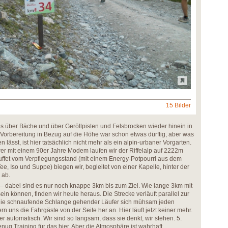
15 Bilder
s über Bäche und über Geröllpisten und Felsbrocken wieder hinein in
Vorbereitung in Bezug auf die Höhe war schon etwas dürftig, aber was
fen lässt, ist hier tatsächlich nicht mehr als ein alpin-urbaner Vorgarten.
er mit einem 90er Jahre Modem laufen wir der Riffelalp auf 2222m
uffet vom Verpflegungsstand (mit einem Energy-Potpourri aus dem
, Iso und Suppe) biegen wir, begleitet von einer Kapelle, hinter der
 ab.
t – dabei sind es nur noch knappe 3km bis zum Ziel. Wie lange 3km mit
n können, finden wir heute heraus. Die Strecke verläuft parallel zur
ie schnaufende Schlange gehender Läufer sich mühsam jeden
n uns die Fahrgäste von der Seite her an. Hier läuft jetzt keiner mehr.
 automatisch. Wir sind so langsam, dass sie denkt, wir stehen. 5.
genug Training für das hier. Aber die Atmosphäre ist wahrhaft