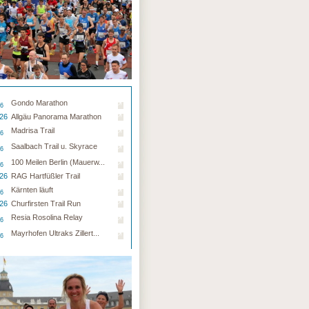
Gondo Marathon
26
.26
Allgäu Panorama Marathon
Madrisa Trail
26
Saalbach Trail u. Skyrace
26
100 Meilen Berlin (Mauerw...
26
.26
RAG Hartfüßler Trail
Kärnten läuft
26
.26
Churfirsten Trail Run
Resia Rosolina Relay
26
Mayrhofen Ultraks Zillert...
26