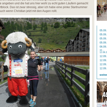
e angeben und die hat uns hier wohl zu echt guten Läufern gemacht
rtblock. Das ist zwar stressig, aber ich habe eine pinke Startnummer
uch wenn Christian jetzt mit den Augen rollt.
05.09
05.09
05.09
05.09
06.09
10. -
12.09.
12.09
12.09
12.09
12.09
weite