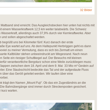
32 Bilder
 Mattsand sind erreicht. Das Ausgleichsbecken hier unten hat nichts mit
t einem Wasserkraftwerk 12,5 km weiter talabwärts. Die Schweiz
 Wasserkraft, allerdings auch 37,9% durch vier Kernkraftwerke. Aber
en und sollen abgeschaltet werden.
b begrüßt uns bei Kilometer fünf. Kurz danach der erste
raße Eye wartet auf uns. Ab dem Haltepunkt Herbriggen geht es dann
oviel zu meiner Vermutung, dass es sich bis Zermatt um einen
osante Kaltblüter stehen unbeeindruckt am Wegesrand. Nach neun
en Seite ein riesiger Schuttkegel auf. Der Bewuchs mit kleinen
erfür verantwortliche Bergsturz schon eine Weile zurückliegen muss:
i Etappen zwischen dem 18. April und dem 9. Mai 33 Mio m³ Gestein auf
er. Eine Staubschicht bedeckte das Tal und der aufgestaute Fluss
 über das Geröll geleitet werden. Wir laufen über eine
orbei.
Lok trägt den Namen „Mount Fuji“. Ob das ein Zugeständnis an die
? Die Bahnübergänge sind immer durch Streckenposten gesichert.
 kurz warten.