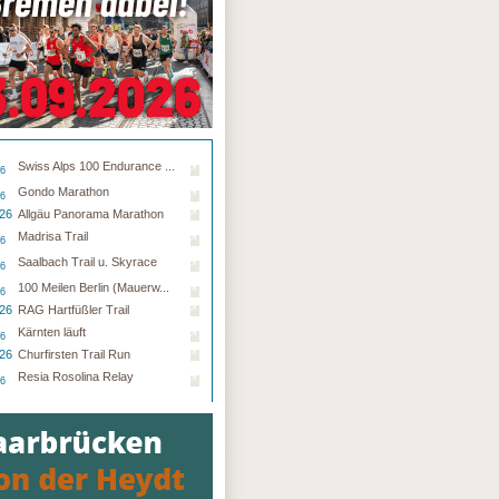
Swiss Alps 100 Endurance ...
26
Gondo Marathon
26
.26
Allgäu Panorama Marathon
Madrisa Trail
26
Saalbach Trail u. Skyrace
26
100 Meilen Berlin (Mauerw...
26
.26
RAG Hartfüßler Trail
Kärnten läuft
26
.26
Churfirsten Trail Run
Resia Rosolina Relay
26