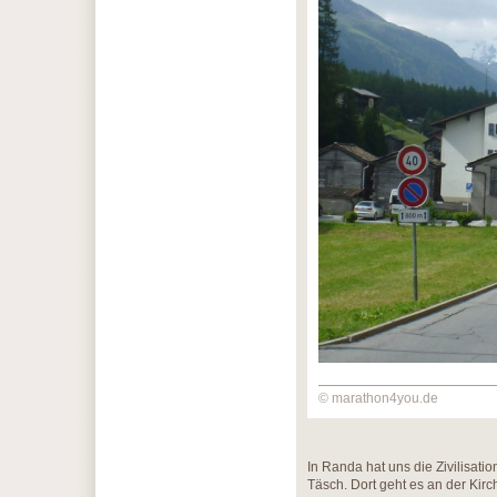
© marathon4you.de
In Randa hat uns die Zivilisat
Täsch. Dort geht es an der Kir