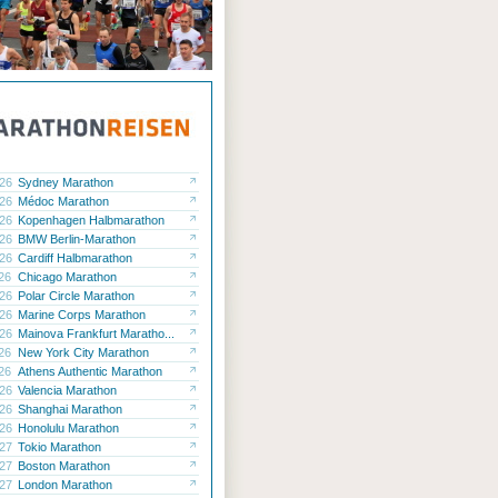
.26
Sydney Marathon
.26
Médoc Marathon
.26
Kopenhagen Halbmarathon
.26
BMW Berlin-Marathon
.26
Cardiff Halbmarathon
.26
Chicago Marathon
.26
Polar Circle Marathon
.26
Marine Corps Marathon
.26
Mainova Frankfurt Maratho...
.26
New York City Marathon
.26
Athens Authentic Marathon
.26
Valencia Marathon
.26
Shanghai Marathon
.26
Honolulu Marathon
.27
Tokio Marathon
.27
Boston Marathon
.27
London Marathon