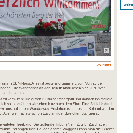
weite
25 Bilder
ns in St. Niklaus. Alles ist bestens organisiert, vom Vortrag der
bgabe. Die Wartezeiten an den Toilettenhäuschen sind kurz. Wer
trinken bekommen.
lässt vermuten: Die ersten 21 km sanft bergauf und danach ins steilere
lich so ist, erfahren wir schon kurz nach dem Start. Eine Schleife durch
n wir uns auf einem Wanderweg. Anstehen ist angesagt. Belohnt werden
. Aber wer hat jetzt schon Lust, an irgendwelchen Stangen zu
rwarteten Teerband. Die „rollende Tribüne“, ein Zug für Zuschauer,
 gewinkt und angefeuert. Bei den älteren Waggons kann man die Fenster