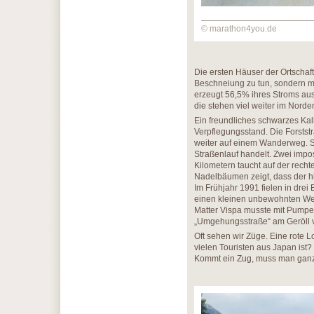
© marathon4you.de
Die ersten Häuser der Ortschaft
Beschneiung zu tun, sondern mi
erzeugt 56,5% ihres Stroms aus
die stehen viel weiter im Nord
Ein freundliches schwarzes Kal
Verpflegungsstand. Die Forstst
weiter auf einem Wanderweg. S
Straßenlauf handelt. Zwei imp
Kilometern taucht auf der recht
Nadelbäumen zeigt, dass der hi
Im Frühjahr 1991 fielen in dre
einen kleinen unbewohnten Weil
Matter Vispa musste mit Pumpen
„Umgehungsstraße“ am Geröll v
Oft sehen wir Züge. Eine rote 
vielen Touristen aus Japan ist
Kommt ein Zug, muss man ganz