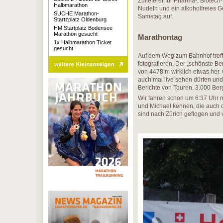
Zulieferer für Pharma-, Biotech
Halbmarathon
Nudeln und ein alkoholfreies G
SUCHE Marathon-
Samstag auf.
Startzplatz Oldenburg
HM Startplatz Bodensee
Marathon gesucht
Marathontag
1x Halbmarathon Ticket
gesucht
Auf dem Weg zum Bahnhof treff
fotografieren. Der „schönste B
von 4478 m wirklich etwas her.
auch mal live sehen dürfen und 
Berichte von Touren. 3.000 Berg
Wir fahren schon um 6:37 Uhr 
und Michael kennen, die auch 
sind nach Zürich geflogen und v