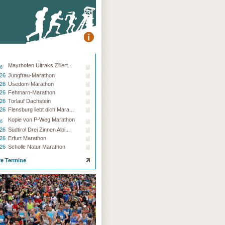
Mayrhofen Ultraks Zillert...
26
.26
Jungfrau-Marathon
.26
Usedom-Marathon
.26
Fehmarn-Marathon
.26
Torlauf Dachstein
.26
Flensburg liebt dich Mara...
Kopie von P-Weg Marathon
26
.26
Südtirol Drei Zinnen Alpi...
.26
Erfurt Marathon
.26
Scholle Natur Marathon
re Termine