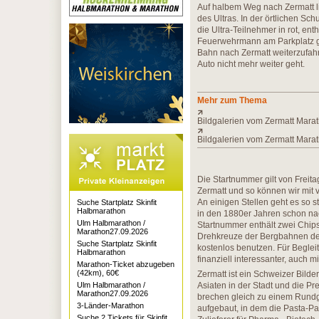
Auf halbem Weg nach Zermatt li
des Ultras. In der örtlichen Sch
die Ultra-Teilnehmer in rot, ent
Feuerwehrmann am Parkplatz gib
Bahn nach Zermatt weiterzufahr
Auto nicht mehr weiter geht.
Mehr zum Thema
Bildgalerien vom Zermatt Mara
Bildgalerien vom Zermatt Marat
Die Startnummer gilt von Freita
Zermatt und so können wir mit v
An einigen Stellen geht es so s
Suche Startplatz Skinfit
Halbmarathon
in den 1880er Jahren schon na
Ulm Halbmarathon /
Startnummer enthält zwei Chips
Marathon27.09.2026
Drehkreuze der Bergbahnen de
Suche Startplatz Skinfit
kostenlos benutzen. Für Beglei
Halbmarathon
finanziell interessanter, auch m
Marathon-Ticket abzugeben
(42km), 60€
Zermatt ist ein Schweizer Bilde
Ulm Halbmarathon /
Asiaten in der Stadt und die P
Marathon27.09.2026
brechen gleich zu einem Rundga
3-Länder-Marathon
aufgebaut, in dem die Pasta-Pa
Suche 2 Tickets für Skinfit