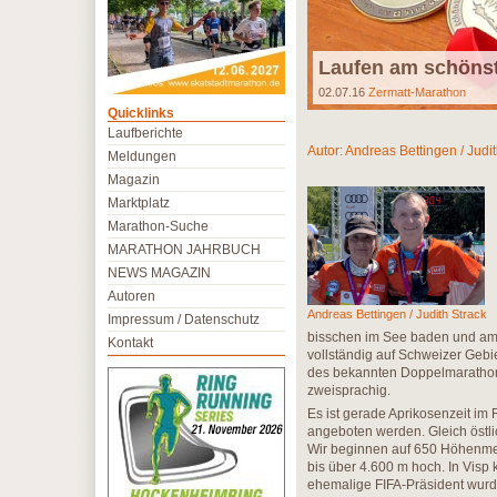
Laufen am schönst
02.07.16
Zermatt-Marathon
Quicklinks
Laufberichte
Autor:
Andreas Bettingen / Judit
Meldungen
Magazin
Marktplatz
Marathon-Suche
MARATHON JAHRBUCH
NEWS MAGAZIN
Autoren
Andreas Bettingen / Judith Strack
Impressum / Datenschutz
bisschen im See baden und am 
Kontakt
vollständig auf Schweizer Gebie
des bekannten Doppelmarathons
zweisprachig.
Es ist gerade Aprikosenzeit im 
angeboten werden. Gleich östli
Wir beginnen auf 650 Höhenmet
bis über 4.600 m hoch. In Visp
ehemalige FIFA-Präsident wurde