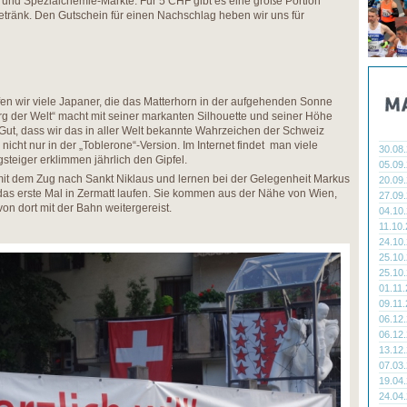
- und Spezialchemie-Märkte. Für 5 CHF gibt es eine große Portion
etränk. Den Gutschein für einen Nachschlag heben wir uns für
en wir viele Japaner, die das Matterhorn in der aufgehenden Sonne
erg der Welt“ macht mit seiner markanten Silhouette und seiner Höhe
 Gut, dass wir das in aller Welt bekannte Wahrzeichen der Schweiz
nicht nur in der „Toblerone“-Version. Im Internet findet man viele
30.08
steiger erklimmen jährlich den Gipfel.
05.09
mit dem Zug nach Sankt Niklaus und lernen bei der Gelegenheit Markus
20.09
das erste Mal in Zermatt laufen. Sie kommen aus der Nähe von Wien,
27.09
on dort mit der Bahn weitergereist.
04.10
11.10
24.10
25.10
25.10
01.11
09.11
06.12
06.12
13.12
07.03
19.04
24.04