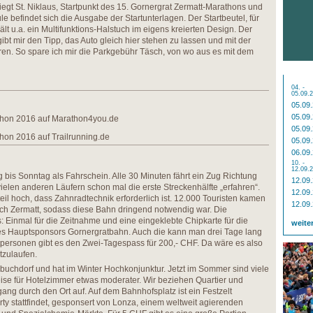
egt St. Niklaus, Startpunkt des 15. Gornergrat Zermatt-Marathons und
ule befindet sich die Ausgabe der Startunterlagen. Der Startbeutel, für
hält u.a. ein Multifunktions-Halstuch im eigens kreierten Design. Der
t mir den Tipp, das Auto gleich hier stehen zu lassen und mit der
en. So spare ich mir die Parkgebühr Täsch, von wo aus es mit dem
04. -
05.09.
05.09
05.09
thon 2016 auf Marathon4you.de
05.09
hon 2016 auf Trailrunning.de
05.09
06.09
10. -
12.09.
g bis Sonntag als Fahrschein. Alle 30 Minuten fährt ein Zug Richtung
12.09
ielen anderen Läufern schon mal die erste Streckenhälfte „erfahren“.
12.09
teil hoch, dass Zahnradtechnik erforderlich ist. 12.000 Touristen kamen
12.09
ch Zermatt, sodass diese Bahn dringend notwendig war. Die
: Einmal für die Zeitnahme und eine eingeklebte Chipkarte für die
weite
s Hauptsponsors Gornergratbahn. Auch die kann man drei Tage lang
tpersonen gibt es den Zwei-Tagespass für 200,- CHF. Da wäre es also
itzulaufen.
rbuchdorf und hat im Winter Hochkonjunktur. Jetzt im Sommer sind viele
reise für Hotelzimmer etwas moderater. Wir beziehen Quartier und
ng durch den Ort auf. Auf dem Bahnhofsplatz ist ein Festzelt
rty stattfindet, gesponsert von Lonza, einem weltweit agierenden