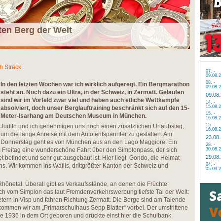
en Berg der Welt
h Strack
07. -
09.08.
08. -
In den letzten Wochen war ich wirklich aufgeregt. Ein Bergmarathon
09.08.
steht an. Noch dazu ein Ultra, in der Schweiz, in Zermatt. Gelaufen
09.08
sind wir im Vorfeld zwar viel und haben auch etliche Wettkämpfe
14. -
15.08.
absolviert, doch unser Berglauftraining beschränkt sich auf den 15-
15. -
Meter-Isarhang am Deutschen Museum in München.
16.08.
15. -
Judith und ich genehmigen uns noch einen zusätzlichen Urlaubstag,
16.08.
um die lange Anreise mit dem Auto entspannter zu gestalten. Am
23.08
Donnerstag geht es von München aus an den Lago Maggiore. Ein
28. -
Freitag eine wunderschöne Fahrt über den Simplonpass, der sich
30.08.
29.08
t befindet und sehr gut ausgebaut ist. Hier liegt Gondo, die Heimat
04. -
. Wir kommen ins Wallis, drittgrößter Kanton der Schweiz und
05.09.
Rhônetal. Überall gibt es Verkaufsstände, an denen die Früchte
ch vom Simplon das laut Fremdenverkehrswerbung tiefste Tal der Welt:
ern in Visp und fahren Richtung Zermatt. Die Berge sind am Talende
 kommen wir am „Primarschulhaus Sepp Blatter“ vorbei. Der umstrittene
 1936 in dem Ort geboren und drückte einst hier die Schulbank.