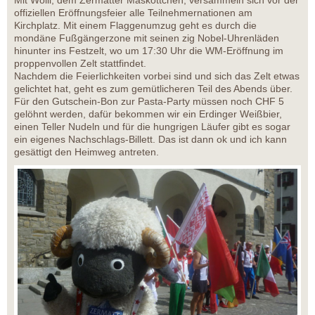
Mit Wolli, dem Zermatter Maskottchen, versammeln sich vor der
offiziellen Eröffnungsfeier alle Teilnehmernationen am
Kirchplatz. Mit einem Flaggenumzug geht es durch die
mondäne Fußgängerzone mit seinen zig Nobel-Uhrenläden
hinunter ins Festzelt, wo um 17:30 Uhr die WM-Eröffnung im
proppenvollen Zelt stattfindet.
Nachdem die Feierlichkeiten vorbei sind und sich das Zelt etwas
gelichtet hat, geht es zum gemütlicheren Teil des Abends über.
Für den Gutschein-Bon zur Pasta-Party müssen noch CHF 5
gelöhnt werden, dafür bekommen wir ein Erdinger Weißbier,
einen Teller Nudeln und für die hungrigen Läufer gibt es sogar
ein eigenes Nachschlags-Billett. Das ist dann ok und ich kann
gesättigt den Heimweg antreten.