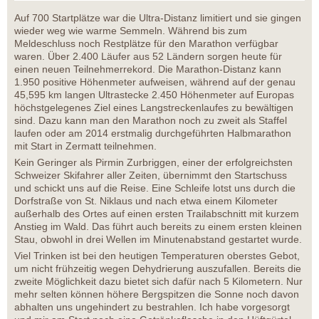
Auf 700 Startplätze war die Ultra-Distanz limitiert und sie gingen
wieder weg wie warme Semmeln. Während bis zum
Meldeschluss noch Restplätze für den Marathon verfügbar
waren. Über 2.400 Läufer aus 52 Ländern sorgen heute für
einen neuen Teilnehmerrekord. Die Marathon-Distanz kann
1.950 positive Höhenmeter aufweisen, während auf der genau
45,595 km langen Ultrastecke 2.450 Höhenmeter auf Europas
höchstgelegenes Ziel eines Langstreckenlaufes zu bewältigen
sind. Dazu kann man den Marathon noch zu zweit als Staffel
laufen oder am 2014 erstmalig durchgeführten Halbmarathon
mit Start in Zermatt teilnehmen.
Kein Geringer als Pirmin Zurbriggen, einer der erfolgreichsten
Schweizer Skifahrer aller Zeiten, übernimmt den Startschuss
und schickt uns auf die Reise. Eine Schleife lotst uns durch die
Dorfstraße von St. Niklaus und nach etwa einem Kilometer
außerhalb des Ortes auf einen ersten Trailabschnitt mit kurzem
Anstieg im Wald. Das führt auch bereits zu einem ersten kleinen
Stau, obwohl in drei Wellen im Minutenabstand gestartet wurde.
Viel Trinken ist bei den heutigen Temperaturen oberstes Gebot,
um nicht frühzeitig wegen Dehydrierung auszufallen. Bereits die
zweite Möglichkeit dazu bietet sich dafür nach 5 Kilometern. Nur
mehr selten können höhere Bergspitzen die Sonne noch davon
abhalten uns ungehindert zu bestrahlen. Ich habe vorgesorgt