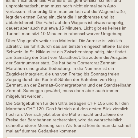
ist für mich ebenfalls Premiere, es geht wirklich schnell und
unproblematisch, man muss noch nicht einmal sein Auto
verlassen. Ebenerdig fährt man einfach auf die Wagonstraße,
legt den ersten Gang ein, zieht die Handbremse und ist
abfahrtsbereit. Die Fahrt auf den Wagons ist etwas rumpelig,
dauert aber auch nur etwa 15 Minuten. Licht gibt es keines im
Tunnel, man sitzt 10 Minuten in rabenschwarzer Umgebung.
Über Visp geht‘s weiter ins Mattertal. Die Anreise ist wirklich
attraktiv, sie führt durch das am tiefsten eingeschnittene Tal der
Schweiz. In St. Niklaus ist ein Zwischenstopp nötig, hier findet
am Samstag der Start von Marathon/Ultra zudem die Ausgabe
der Startnummer statt. Die hat beim Gornergrat Zermatt
Marathon eine große Bedeutung. In die Nummer ist ein
Zugticket integriert, die uns von Freitag bis Sonntag freien
Zugang durch die Kontroll-Säulen der Bahnlinie von Brig-
Zermatt, an der Zermatt-Gornergratbahn und der Standseilbahn
Zermatt-Sunnegga gewährt, muss dann aber auch immer
mitgeführt werden.
Die Startgebühren für den Ultra betragen CHF 155 und für den
Marathon CHF 120. Das hört sich auf den ersten Blick ziemlich
hoch an. Wer sich jetzt aber die Mühe macht und alleine die
Preise der Bergbahnen recherchiert, wird da wahrscheinlich
schnell anderer Meinung sein. Als Tourist könnte man da schnell
mal auf dumme Gedanken kommen.