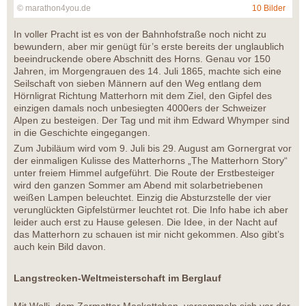
© marathon4you.de
10 Bilder
In voller Pracht ist es von der Bahnhofstraße noch nicht zu
bewundern, aber mir genügt für’s erste bereits der unglaublich
beeindruckende obere Abschnitt des Horns. Genau vor 150
Jahren, im Morgengrauen des 14. Juli 1865, machte sich eine
Seilschaft von sieben Männern auf den Weg entlang dem
Hörnligrat Richtung Matterhorn mit dem Ziel, den Gipfel des
einzigen damals noch unbesiegten 4000ers der Schweizer
Alpen zu besteigen. Der Tag und mit ihm Edward Whymper sind
in die Geschichte eingegangen.
Zum Jubiläum wird vom 9. Juli bis 29. August am Gornergrat vor
der einmaligen Kulisse des Matterhorns „The Matterhorn Story“
unter freiem Himmel aufgeführt. Die Route der Erstbesteiger
wird den ganzen Sommer am Abend mit solarbetriebenen
weißen Lampen beleuchtet. Einzig die Absturzstelle der vier
verunglückten Gipfelstürmer leuchtet rot. Die Info habe ich aber
leider auch erst zu Hause gelesen. Die Idee, in der Nacht auf
das Matterhorn zu schauen ist mir nicht gekommen. Also gibt’s
auch kein Bild davon.
Langstrecken-Weltmeisterschaft im Berglauf