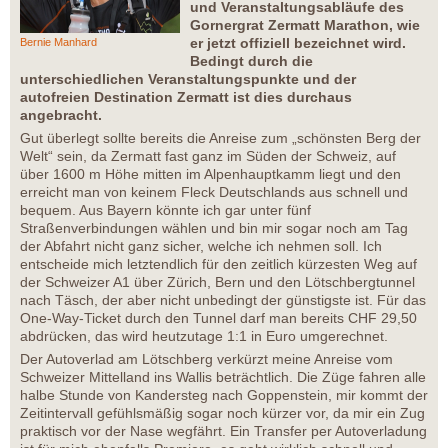
und Veranstaltungsabläufe des
Gornergrat Zermatt Marathon, wie
er jetzt offiziell bezeichnet wird.
Bernie Manhard
Bedingt durch die
unterschiedlichen Veranstaltungspunkte und der
autofreien Destination Zermatt ist dies durchaus
angebracht.
Gut überlegt sollte bereits die Anreise zum „schönsten Berg der
Welt“ sein, da Zermatt fast ganz im Süden der Schweiz, auf
über 1600 m Höhe mitten im Alpenhauptkamm liegt und den
erreicht man von keinem Fleck Deutschlands aus schnell und
bequem. Aus Bayern könnte ich gar unter fünf
Straßenverbindungen wählen und bin mir sogar noch am Tag
der Abfahrt nicht ganz sicher, welche ich nehmen soll. Ich
entscheide mich letztendlich für den zeitlich kürzesten Weg auf
der Schweizer A1 über Zürich, Bern und den Lötschbergtunnel
nach Täsch, der aber nicht unbedingt der günstigste ist. Für das
One-Way-Ticket durch den Tunnel darf man bereits CHF 29,50
abdrücken, das wird heutzutage 1:1 in Euro umgerechnet.
Der Autoverlad am Lötschberg verkürzt meine Anreise vom
Schweizer Mittelland ins Wallis beträchtlich. Die Züge fahren alle
halbe Stunde von Kandersteg nach Goppenstein, mir kommt der
Zeitintervall gefühlsmäßig sogar noch kürzer vor, da mir ein Zug
praktisch vor der Nase wegfährt. Ein Transfer per Autoverladung