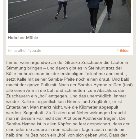
Hollicher Mühle
© marathon4you.de
4 Bilder
Immer wenn irgendwo an der Strecke Zuschauer die Läufer in
Stimmung bringen – und davon gibt es in Steinfurt trotz der
Kälte mehr als man bei der erstmaligen Teilnahme annimmt -,
setzt Kalle mit seiner Samba-Pfeife noch einen drauf. Und bald
macht der ganze Pulk mit: Nach der Samba-Hymne reißen (fast)
alle einen Arm in die Luft und schmettern zum Abschluss den
Zuschauern ein „hoi“ entgegen. Und das unermüdlich, immer
wieder. Kalle ist eigentlich kein Brems- und Zugläufer, er ist
Entertainer. Man merkt nicht, wie die Kilometer abgespult
werden. Sagenhaft. Zu Risiken und Nebenwirkungen braucht
man in diesem Fall nicht den Arzt oder Apotheker fragen. Die
Samba-Hymne ist in allen Köpfen so fest gespeichert, dass der
eine oder die andere in den nächsten Tagen auch nachts um
halb drei im Bett noch ein „hoi“ von sich geben wird. Dass der