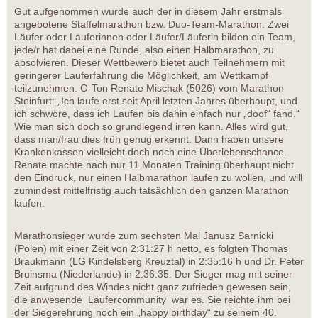
Gut aufgenommen wurde auch der in diesem Jahr erstmals
angebotene Staffelmarathon bzw. Duo-Team-Marathon. Zwei
Läufer oder Läuferinnen oder Läufer/Läuferin bilden ein Team,
jede/r hat dabei eine Runde, also einen Halbmarathon, zu
absolvieren. Dieser Wettbewerb bietet auch Teilnehmern mit
geringerer Lauferfahrung die Möglichkeit, am Wettkampf
teilzunehmen. O-Ton Renate Mischak (5026) vom Marathon
Steinfurt: „Ich laufe erst seit April letzten Jahres überhaupt, und
ich schwöre, dass ich Laufen bis dahin einfach nur „doof“ fand.“
Wie man sich doch so grundlegend irren kann. Alles wird gut,
dass man/frau dies früh genug erkennt. Dann haben unsere
Krankenkassen vielleicht doch noch eine Überlebenschance.
Renate machte nach nur 11 Monaten Training überhaupt nicht
den Eindruck, nur einen Halbmarathon laufen zu wollen, und will
zumindest mittelfristig auch tatsächlich den ganzen Marathon
laufen.
Marathonsieger wurde zum sechsten Mal Janusz Sarnicki
(Polen) mit einer Zeit von 2:31:27 h netto, es folgten Thomas
Braukmann (LG Kindelsberg Kreuztal) in 2:35:16 h und Dr. Peter
Bruinsma (Niederlande) in 2:36:35. Der Sieger mag mit seiner
Zeit aufgrund des Windes nicht ganz zufrieden gewesen sein,
die anwesende Läufercommunity war es. Sie reichte ihm bei
der Siegerehrung noch ein „happy birthday“ zu seinem 40.