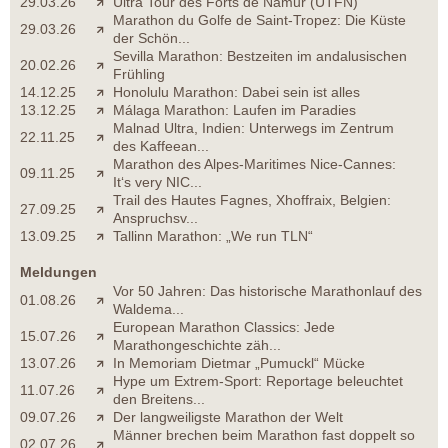
29.03.26
Ultra Tour des Forts de Namur (UTFN)
Marathon du Golfe de Saint-Tropez: Die Küste
29.03.26
der Schön...
Sevilla Marathon: Bestzeiten im andalusischen
20.02.26
Frühling
14.12.25
Honolulu Marathon: Dabei sein ist alles
13.12.25
Málaga Marathon: Laufen im Paradies
Malnad Ultra, Indien: Unterwegs im Zentrum
22.11.25
des Kaffeean...
Marathon des Alpes-Maritimes Nice-Cannes:
09.11.25
It‘s very NIC...
Trail des Hautes Fagnes, Xhoffraix, Belgien:
27.09.25
Anspruchsv...
13.09.25
Tallinn Marathon: „We run TLN“
Meldungen
Vor 50 Jahren: Das historische Marathonlauf des
01.08.26
Waldema...
European Marathon Classics: Jede
15.07.26
Marathongeschichte zäh...
13.07.26
In Memoriam Dietmar „Pumuckl“ Mücke
Hype um Extrem-Sport: Reportage beleuchtet
11.07.26
den Breitens...
09.07.26
Der langweiligste Marathon der Welt
Männer brechen beim Marathon fast doppelt so
02.07.26