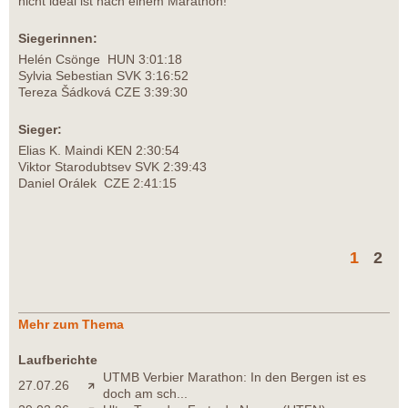
nicht ideal ist nach einem Marathon!
Siegerinnen:
Helén Csönge HUN 3:01:18
Sylvia Sebestian SVK 3:16:52
Tereza Šádková CZE 3:39:30
Sieger:
Elias K. Maindi KEN 2:30:54
Viktor Starodubtsev SVK 2:39:43
Daniel Orálek CZE 2:41:15
1
2
Mehr zum Thema
Laufberichte
UTMB Verbier Marathon: In den Bergen ist es
27.07.26
doch am sch...