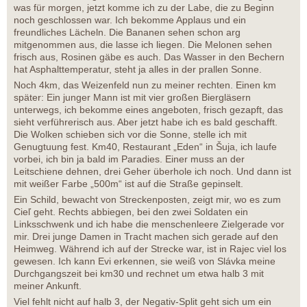
was für morgen, jetzt komme ich zu der Labe, die zu Beginn
noch geschlossen war. Ich bekomme Applaus und ein
freundliches Lächeln. Die Bananen sehen schon arg
mitgenommen aus, die lasse ich liegen. Die Melonen sehen
frisch aus, Rosinen gäbe es auch. Das Wasser in den Bechern
hat Asphalttemperatur, steht ja alles in der prallen Sonne.
Noch 4km, das Weizenfeld nun zu meiner rechten. Einen km
später: Ein junger Mann ist mit vier großen Biergläsern
unterwegs, ich bekomme eines angeboten, frisch gezapft, das
sieht verführerisch aus. Aber jetzt habe ich es bald geschafft.
Die Wolken schieben sich vor die Sonne, stelle ich mit
Genugtuung fest. Km40, Restaurant „Eden“ in Šuja, ich laufe
vorbei, ich bin ja bald im Paradies. Einer muss an der
Leitschiene dehnen, drei Geher überhole ich noch. Und dann ist
mit weißer Farbe „500m“ ist auf die Straße gepinselt.
Ein Schild, bewacht von Streckenposten, zeigt mir, wo es zum
Cieľ geht. Rechts abbiegen, bei den zwei Soldaten ein
Linksschwenk und ich habe die menschenleere Zielgerade vor
mir. Drei junge Damen in Tracht machen sich gerade auf den
Heimweg. Während ich auf der Strecke war, ist in Rajec viel los
gewesen. Ich kann Evi erkennen, sie weiß von Slávka meine
Durchgangszeit bei km30 und rechnet um etwa halb 3 mit
meiner Ankunft.
Viel fehlt nicht auf halb 3, der Negativ-Split geht sich um ein