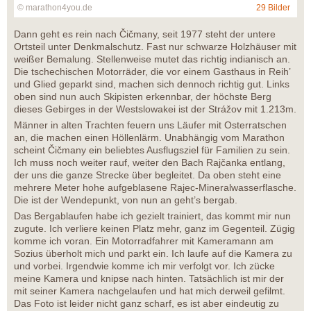
© marathon4you.de
29 Bilder
Dann geht es rein nach Čičmany, seit 1977 steht der untere
Ortsteil unter Denkmalschutz. Fast nur schwarze Holzhäuser mit
weißer Bemalung. Stellenweise mutet das richtig indianisch an.
Die tschechischen Motorräder, die vor einem Gasthaus in Reih’
und Glied geparkt sind, machen sich dennoch richtig gut. Links
oben sind nun auch Skipisten erkennbar, der höchste Berg
dieses Gebirges in der Westslowakei ist der Strážov mit 1.213m.
Männer in alten Trachten feuern uns Läufer mit Osterratschen
an, die machen einen Höllenlärm. Unabhängig vom Marathon
scheint Čičmany ein beliebtes Ausflugsziel für Familien zu sein.
Ich muss noch weiter rauf, weiter den Bach Rajčanka entlang,
der uns die ganze Strecke über begleitet. Da oben steht eine
mehrere Meter hohe aufgeblasene Rajec-Mineralwasserflasche.
Die ist der Wendepunkt, von nun an geht’s bergab.
Das Bergablaufen habe ich gezielt trainiert, das kommt mir nun
zugute. Ich verliere keinen Platz mehr, ganz im Gegenteil. Zügig
komme ich voran. Ein Motorradfahrer mit Kameramann am
Sozius überholt mich und parkt ein. Ich laufe auf die Kamera zu
und vorbei. Irgendwie komme ich mir verfolgt vor. Ich zücke
meine Kamera und knipse nach hinten. Tatsächlich ist mir der
mit seiner Kamera nachgelaufen und hat mich derweil gefilmt.
Das Foto ist leider nicht ganz scharf, es ist aber eindeutig zu