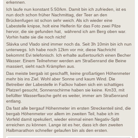
erkennen.
Ich laufe nun konstant 5:50/km. Damit bin ich zufrieden, ist es
nun doch schon früher Nachmittag, der Teer an den
Brückenfugen ist schon sehr weich. Als ich wieder eine
Labestelle knipse, holt eine Helferin für das Foto zwei Pilze
hervor, die sie gefunden hat, während ich am Berg oben war.
Vorhin hatte sie die noch nicht!
Slávka und Vlado sind immer noch da. Seit 3h 10min bin ich nun
unterwegs. Ich habe noch 12km vor mir, diese Nachricht
bekommt Evi telefonisch. Ich erhalte außertourlich einen Becher
Wasser. Einem Teilnehmer werden am Straßenrand die Beine
massiert, sieht nach Krämpfen aus.
Das meiste bergab ist geschafft, keine großartigen Höhenmeter
mehr bis ins Ziel. Wohl aber Sonne und kaum Wind. Die
Betreiber der Labestelle in Fačkov haben sich ein schattiges
Platzerl gesucht, Sonnenschirme haben sie keine. Km33, mit
befüllter Wasserflasche geht es weiter, immer am Straßenrand
entlang.
Da fast alle bergauf Höhenmeter im ersten Streckenteil sind, die
bergab Höhenmeter vor allem im zweiten Teil, habe ich im
Vorfeld damit spekuliert, wieder einmal einen Negativ-Split
erreichen zu können. Lange ist es her, dass ich den zweiten
Halbmarathon schneller gelaufen bin als den ersten.