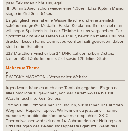
paar Sekunden nicht aus, egal.
4h 36min 29sec, schon wieder eine 4:36er! Elias Kiptum Maindi
siegte in 2h 30min 54sec
Es gibt gleich einmal eine Wasserflasche und eine ziemlich
schöne und große Medaille. Pasta, Kofola und Bier so viel man
will, sogar Speiseeis ist in der Ziellabe für uns vorgesehen. Der
Športomat gibt leider seinen Geist auf, bevor ich meine Urkunde
drucken lassen kann. Dem ist es wohl zu heiß geworden, dabei
steht er im Schatten.
217 Marathon-Finisher bei 14 DNF, auf der halben Distanz
kamen 505 LäuferInnen ins Ziel sowie 128 Inline-Skater.
Mehr zum Thema
RAJECKÝ MARATÓN - Veranstalter Website
Irgendwann hätte es auch eine Tombola gegeben. Es gab da
alles Mögliche zu gewinnen, von der Keramik-Vase bis zur
Waschmaschine. Kein Scherz!
Tombola hin, Tombola her, Evi und ich, wir machen uns auf den
Weg nach Rajecké Teplice. Wir kennen da jetzt eine Therme
namens Aphrodite, die können wir nur empfehlen. 38°C-
Thermalwasser wird seit dem 14. Jahrhundert zur Heilung von
Erkrankungen des Bewegungsapparates genutzt. Wenn das