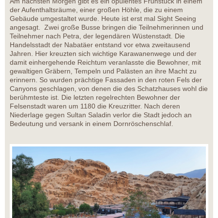
Am nächsten Morgen gibt es ein opulentes Frühstück in einem
der Aufenthaltsräume, einer großen Höhle, die zu einem
Gebäude umgestaltet wurde. Heute ist erst mal Sight Seeing
angesagt. Zwei große Busse bringen die Teilnehmerinnen und
Teilnehmer nach Petra, der legendären Wüstenstadt. Die
Handelsstadt der Nabatäer entstand vor etwa zweitausend
Jahren. Hier kreuzten sich wichtige Karawanenwege und der
damit einhergehende Reichtum veranlasste die Bewohner, mit
gewaltigen Gräbern, Tempeln und Palästen an ihre Macht zu
erinnern. So wurden prächtige Fassaden in den roten Fels der
Canyons geschlagen, von denen die des Schatzhauses wohl die
berühmteste ist. Die letzten regelrechten Bewohner der
Felsenstadt waren um 1180 die Kreuzritter. Nach deren
Niederlage gegen Sultan Saladin verlor die Stadt jedoch an
Bedeutung und versank in einem Dornröschenschlaf.