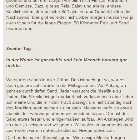
geöffnet und auf drei Etagen verteilen sich Fleisch, Kartoffeln
und Gemüse. Dazu gibt es Reis, Salat, und allerlei andere
Köstlichkeiten. Jordanische Süßigkeiten und Gebäck bilden die
Nachspeise. Bier gibt es leider nicht. Aber morgen müssen wir ja
auch fit sein für die lange Etappe. 50 Kilometer Fels und Sand
erwarten uns.
Zweiter Tag
In der Wüste ist gar nichts und kein Mensch braucht gar
nichts.
Wir starten schon in aller Frühe. Das ist auch gut so, war es
doch gestern sehr warm in der Mittagssonne. Von Anfang an
geht es durch tiefen Sand. Jeder versucht die Ideallinie zu
finden. Die Strecke ist gut markiert, ich verlasse mich aber lieber
auf meine Uhr, die mir den Track anzeigt, um nicht ständig nach
den Markierungen suchen zu müssen. Meistens laufe ich etwas
abseits der Fahrwege, denen wir meistens folgen. Dort ist der
Sand etwas fester und einigermaßen laufbar. An Anstiegen wird
es aber zu schwer und wir gehen. Wir wollen zusammenbleiben,
auch wenn wir ein unterschiedliches Niveau aufweisen.
Die Landschaft ist überwältigend. Wie riesige Kleckerburgen