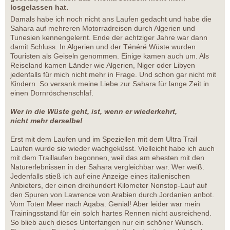
losgelassen hat.
Damals habe ich noch nicht ans Laufen gedacht und habe die
Sahara auf mehreren Motorradreisen durch Algerien und
Tunesien kennengelernt. Ende der achtziger Jahre war dann
damit Schluss. In Algerien und der Ténéré Wüste wurden
Touristen als Geiseln genommen. Einige kamen auch um. Als
Reiseland kamen Länder wie Algerien, Niger oder Libyen
jedenfalls für mich nicht mehr in Frage. Und schon gar nicht mit
Kindern. So versank meine Liebe zur Sahara für lange Zeit in
einen Dornröschenschlaf.
Wer in die Wüste geht, ist, wenn er wiederkehrt,
nicht mehr derselbe!
Erst mit dem Laufen und im Speziellen mit dem Ultra Trail
Laufen wurde sie wieder wachgeküsst. Vielleicht habe ich auch
mit dem Traillaufen begonnen, weil das am ehesten mit den
Naturerlebnissen in der Sahara vergleichbar war. Wer weiß.
Jedenfalls stieß ich auf eine Anzeige eines italienischen
Anbieters, der einen dreihundert Kilometer Nonstop-Lauf auf
den Spuren von Lawrence von Arabien durch Jordanien anbot.
Vom Toten Meer nach Aqaba. Genial! Aber leider war mein
Trainingsstand für ein solch hartes Rennen nicht ausreichend.
So blieb auch dieses Unterfangen nur ein schöner Wunsch.