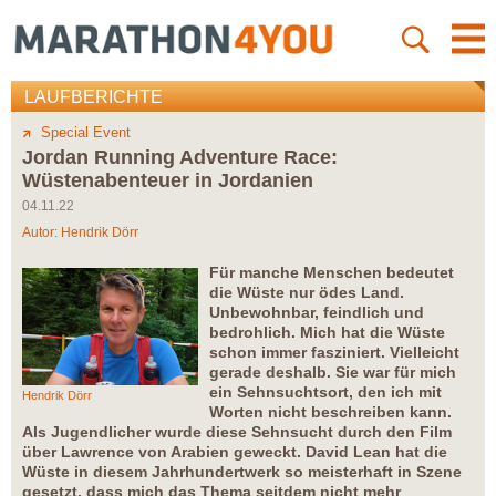
LAUFBERICHTE
Special Event
Jordan Running Adventure Race:
Wüstenabenteuer in Jordanien
04.11.22
Autor:
Hendrik Dörr
Für manche Menschen bedeutet
die Wüste nur ödes Land.
Unbewohnbar, feindlich und
bedrohlich. Mich hat die Wüste
schon immer fasziniert. Vielleicht
gerade deshalb. Sie war für mich
ein Sehnsuchtsort, den ich mit
Hendrik Dörr
Worten nicht beschreiben kann.
Als Jugendlicher wurde diese Sehnsucht durch den Film
über Lawrence von Arabien geweckt. David Lean hat die
Wüste in diesem Jahrhundertwerk so meisterhaft in Szene
gesetzt, dass mich das Thema seitdem nicht mehr