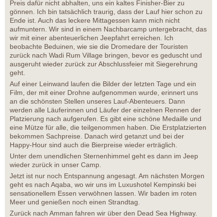
Preis dafür nicht abhalten, uns ein kaltes Finisher-Bier zu
gönnen. Ich bin tatsächlich traurig, dass der Lauf hier schon zu
Ende ist. Auch das leckere Mittagessen kann mich nicht
aufmuntern. Wir sind in einem Nachbarcamp untergebracht, das
wir mit einer abenteuerlichen Jeepfahrt erreichen. Ich
beobachte Beduinen, wie sie die Dromedare der Touristen
zurück nach Wadi Rum Village bringen, bevor es geduscht und
ausgeruht wieder zurück zur Abschlussfeier mit Siegerehrung
geht.
Auf einer Leinwand laufen die Bilder der letzten Tage und ein
Film, der mit einer Drohne aufgenommen wurde, erinnert uns
an die schönsten Stellen unseres Lauf-Abenteuers. Dann
werden alle Läuferinnen und Läufer der einzelnen Rennen der
Platzierung nach aufgerufen. Es gibt eine schöne Medaille und
eine Mütze für alle, die teilgenommen haben. Die Erstplatzierten
bekommen Sachpreise. Danach wird getanzt und bei der
Happy-Hour sind auch die Bierpreise wieder erträglich.
Unter dem unendlichen Sternenhimmel geht es dann im Jeep
wieder zurück in unser Camp.
Jetzt ist nur noch Entspannung angesagt. Am nächsten Morgen
geht es nach Aqaba, wo wir uns im Luxushotel Kempinski bei
sensationellem Essen verwöhnen lassen. Wir baden im roten
Meer und genießen noch einen Strandtag.
Zurück nach Amman fahren wir über den Dead Sea Highway.