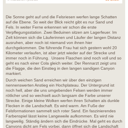
Die Sonne geht auf und die Felsriesen werfen lange Schatten
auf die Ebene. So weit der Blick reicht gibt es nur Sand und
Fels. In weiter Ferne erkennen wir schon die erste
Verpflegungsstation. Zwei Beduinen sitzen am Lagerfeuer. Im
Zelt können sich die Läuferinnen und Läufer der langen Distanz
ausruhen, aber noch ist niemand von ihnen hier
durchgekommen. Die führende Frau hat sich gestern wohl 20
Kilometer verlaufen, ist aber jetzt wieder auf der Strecke und
immer noch in Führung. Unsere Flaschen sind noch voll und so
geht es nach einer Cola gleich weiter. Der Rennarzt zeigt uns
die Flagge, die den Einstieg in den langen sandigen Canyon
markiert.
Durch weichen Sand erreichen wir über den einzigen
nennenswerten Anstieg ein Hochplateau. Der Untergrund ist
noch hell, aber die uns umgebenden Felsen werden immer
rötlicher und so wechselt auch langsam die Farbe unserer
Strecke. Einige kleine Wolken werfen ihren Schatten als dunkle
Flecken in die Landschaft. Es wird warm. Am Fuße der
Felsformationen sammelt sich roter Sand. Ein faszinierendes
Farbenspiel lässt keine Langeweile aufkommen. Es wird nie
langweilig. Ständig ändern sich die Eindrücke. Mal geht es durch
Canyons dicht am Fels vorbei, dann öffnet sich die Landschaft