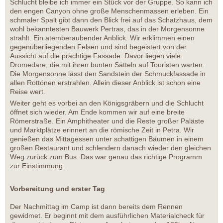
Schlucht bleibe ich immer ein Stück vor der Gruppe. So kann ich
den engen Canyon ohne große Menschenmassen erleben. Ein
schmaler Spalt gibt dann den Blick frei auf das Schatzhaus, dem
wohl bekanntesten Bauwerk Pertras, das in der Morgensonne
strahlt. Ein atemberaubender Anblick. Wir erklimmen einen
gegenüberliegenden Felsen und sind begeistert von der
Aussicht auf die prächtige Fassade. Davor liegen viele
Dromedare, die mit ihren bunten Sätteln auf Touristen warten.
Die Morgensonne lässt den Sandstein der Schmuckfassade in
allen Rottönen erstrahlen. Allein dieser Anblick ist schon eine
Reise wert.
Weiter geht es vorbei an den Königsgräbern und die Schlucht
öffnet sich wieder. Am Ende kommen wir auf eine breite
Römerstraße. Ein Amphitheater und die Reste großer Paläste
und Marktplätze erinnert an die römische Zeit in Petra. Wir
genießen das Mittagessen unter schattigen Bäumen in einem
großen Restaurant und schlendern danach wieder den gleichen
Weg zurück zum Bus. Das war genau das richtige Programm
zur Einstimmung.
Vorbereitung und erster Tag
Der Nachmittag im Camp ist dann bereits dem Rennen
gewidmet. Er beginnt mit dem ausführlichen Materialcheck für