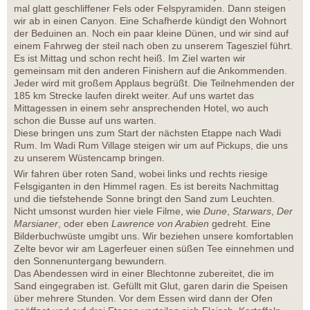
mal glatt geschliffener Fels oder Felspyramiden. Dann steigen
wir ab in einen Canyon. Eine Schafherde kündigt den Wohnort
der Beduinen an. Noch ein paar kleine Dünen, und wir sind auf
einem Fahrweg der steil nach oben zu unserem Tagesziel führt.
Es ist Mittag und schon recht heiß. Im Ziel warten wir
gemeinsam mit den anderen Finishern auf die Ankommenden.
Jeder wird mit großem Applaus begrüßt. Die Teilnehmenden der
185 km Strecke laufen direkt weiter. Auf uns wartet das
Mittagessen in einem sehr ansprechenden Hotel, wo auch
schon die Busse auf uns warten.
Diese bringen uns zum Start der nächsten Etappe nach Wadi
Rum. Im Wadi Rum Village steigen wir um auf Pickups, die uns
zu unserem Wüstencamp bringen.
Wir fahren über roten Sand, wobei links und rechts riesige
Felsgiganten in den Himmel ragen. Es ist bereits Nachmittag
und die tiefstehende Sonne bringt den Sand zum Leuchten.
Nicht umsonst wurden hier viele Filme, wie
Dune
,
Starwars
,
Der
Marsianer
, oder eben
Lawrence von Arabien
gedreht. Eine
Bilderbuchwüste umgibt uns. Wir beziehen unsere komfortablen
Zelte bevor wir am Lagerfeuer einen süßen Tee einnehmen und
den Sonnenuntergang bewundern.
Das Abendessen wird in einer Blechtonne zubereitet, die im
Sand eingegraben ist. Gefüllt mit Glut, garen darin die Speisen
über mehrere Stunden. Vor dem Essen wird dann der Ofen