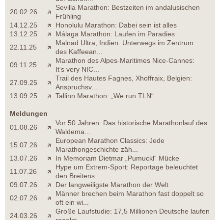
Sevilla Marathon: Bestzeiten im andalusischen
20.02.26
Frühling
14.12.25
Honolulu Marathon: Dabei sein ist alles
13.12.25
Málaga Marathon: Laufen im Paradies
Malnad Ultra, Indien: Unterwegs im Zentrum
22.11.25
des Kaffeean...
Marathon des Alpes-Maritimes Nice-Cannes:
09.11.25
It‘s very NIC...
Trail des Hautes Fagnes, Xhoffraix, Belgien:
27.09.25
Anspruchsv...
13.09.25
Tallinn Marathon: „We run TLN“
Meldungen
Vor 50 Jahren: Das historische Marathonlauf des
01.08.26
Waldema...
European Marathon Classics: Jede
15.07.26
Marathongeschichte zäh...
13.07.26
In Memoriam Dietmar „Pumuckl“ Mücke
Hype um Extrem-Sport: Reportage beleuchtet
11.07.26
den Breitens...
09.07.26
Der langweiligste Marathon der Welt
Männer brechen beim Marathon fast doppelt so
02.07.26
oft ein wi...
Große Laufstudie: 17,5 Millionen Deutsche laufen
24.03.26
regelm...