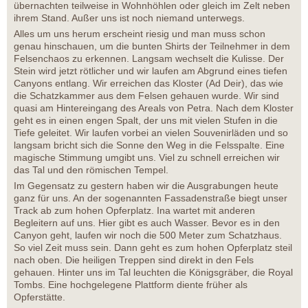
übernachten teilweise in Wohnhöhlen oder gleich im Zelt neben
ihrem Stand. Außer uns ist noch niemand unterwegs.
Alles um uns herum erscheint riesig und man muss schon
genau hinschauen, um die bunten Shirts der Teilnehmer in dem
Felsenchaos zu erkennen. Langsam wechselt die Kulisse. Der
Stein wird jetzt rötlicher und wir laufen am Abgrund eines tiefen
Canyons entlang. Wir erreichen das Kloster (Ad Deir), das wie
die Schatzkammer aus dem Felsen gehauen wurde. Wir sind
quasi am Hintereingang des Areals von Petra. Nach dem Kloster
geht es in einen engen Spalt, der uns mit vielen Stufen in die
Tiefe geleitet. Wir laufen vorbei an vielen Souvenirläden und so
langsam bricht sich die Sonne den Weg in die Felsspalte. Eine
magische Stimmung umgibt uns. Viel zu schnell erreichen wir
das Tal und den römischen Tempel.
Im Gegensatz zu gestern haben wir die Ausgrabungen heute
ganz für uns. An der sogenannten Fassadenstraße biegt unser
Track ab zum hohen Opferplatz. Ina wartet mit anderen
Begleitern auf uns. Hier gibt es auch Wasser. Bevor es in den
Canyon geht, laufen wir noch die 500 Meter zum Schatzhaus.
So viel Zeit muss sein. Dann geht es zum hohen Opferplatz steil
nach oben. Die heiligen Treppen sind direkt in den Fels
gehauen. Hinter uns im Tal leuchten die Königsgräber, die Royal
Tombs. Eine hochgelegene Plattform diente früher als
Opferstätte.