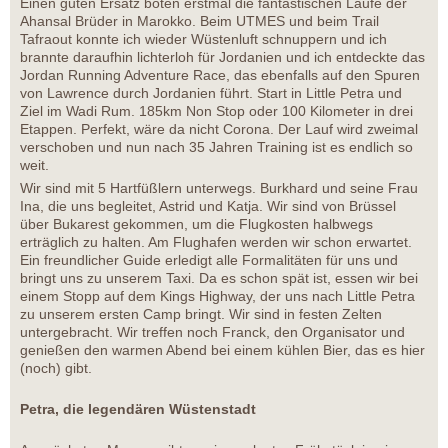
Einen guten Ersatz boten erstmal die fantastischen Läufe der
Ahansal Brüder in Marokko. Beim UTMES und beim Trail
Tafraout konnte ich wieder Wüstenluft schnuppern und ich
brannte daraufhin lichterloh für Jordanien und ich entdeckte das
Jordan Running Adventure Race, das ebenfalls auf den Spuren
von Lawrence durch Jordanien führt. Start in Little Petra und
Ziel im Wadi Rum. 185km Non Stop oder 100 Kilometer in drei
Etappen. Perfekt, wäre da nicht Corona. Der Lauf wird zweimal
verschoben und nun nach 35 Jahren Training ist es endlich so
weit.
Wir sind mit 5 Hartfüßlern unterwegs. Burkhard und seine Frau
Ina, die uns begleitet, Astrid und Katja. Wir sind von Brüssel
über Bukarest gekommen, um die Flugkosten halbwegs
erträglich zu halten. Am Flughafen werden wir schon erwartet.
Ein freundlicher Guide erledigt alle Formalitäten für uns und
bringt uns zu unserem Taxi. Da es schon spät ist, essen wir bei
einem Stopp auf dem Kings Highway, der uns nach Little Petra
zu unserem ersten Camp bringt. Wir sind in festen Zelten
untergebracht. Wir treffen noch Franck, den Organisator und
genießen den warmen Abend bei einem kühlen Bier, das es hier
(noch) gibt.
Petra, die legendären Wüstenstadt