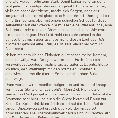
und alle Frauen fertig zum Start. Damit keiner verloren geht,
wird jeder noch aufgerufen und abgehakt. Ein älterer Läufer,
vielleicht sogar der Älteste, macht sich Sorgen, dass er zu
langsam ist und nimmt gleich eine Stoppuhr mit. Dann geht es
ohne Brimborium, aber mit einem schnellen Schuss für diese
Teilnehmer auf die Strecke. Sie müssen eine Wiesenrunde, eine
Solarparkrunde und zum Abschluss nochmals eine Wiesenrunde
hinter sich bringen. Das Feld zieht sich sehr schnell in die
Länge. Und, mich überrascht es nicht, diesen Lauf über 5,9
Kilometer gewinnt eine Frau, es ist Julia Viellehner vom TSV
Altenmarkt.
Neben meinem kleinen Einlaufen glüht schon meine Kamera,
denn ich will ja Eure Neugier wecken und Euch für so ein
kurzweiliges Abenteuer motivieren. Zu guter Letzt entschließe
ich mich, den Wettkampf mit den normalen Schuhen zu
absolvieren, denn die älteren Semester sind ohne Spikes
unterwegs.
Dann werden wir namentlich aufgerufen und kurz und knapp
kommt das Startsignal. Los geht’s! Mein Ziel: Nicht letzter
werden und Vollgas geben. Gedränge gibt es nicht, dafür ist die
Startzone sehr breit und auch die Wiese bietet viel Raum zur
Seite. Die Spitze drückt natürlich sofort auf die Tube. Auf dem
langen Wiesenweg sortiert sich das Feld der knapp 50
Konkurrenten. Die Überholmanöver halten sich in Grenzen. Auf
der Runde um den Solarpark treten einige in die wenige