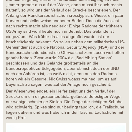
„Immer gerade aus auf der Wiese, dann müsst ihr euch rechts
halten“, so wird uns der Verlauf der Strecke beschrieben. Der
Anfang der Rundkurses ist schon crosstypisch: Wiese, ein paar
Kurven und stellenweise unebener Boden. Doch die Aussicht
nach rechts macht alle neugierig: Einige Radome der früheren
US Army sind wohl heute noch in Betrieb. Das Gelände ist
eingezäunt. Was früher da alles abgehört wurde, ist nur
bruchstückartig bekannt. So sollen neben dem militärischen US-
Geheimdienst auch die National Security Agency (NSA) und der
Bundesnachrichtendienst die Ohrwaschel zum Lusen weit offen
gehabt haben. Zwar wurde 2004 die „Bad Aibling Station“
geschlossen und das Gelände größtenteils an die
Bundesrepublik zurückgegeben, aber ob nicht doch der BND
noch am Abhören ist, ich weiß nicht, denn aus den Radoms
hören wir ein Gesurre. Nix Gwiss woass ma ned, um es auf
Bayerisch zu sagen, was auf der Anlage noch geschieht.
Der Wiesenweg endet, ein Helfer zeigt uns den Verlauf der
Strecke um ein eingezäuntes Solargelände. Befestigter Wege,
nur wenige schmierige Stellen. Die Frage der richtigen Schuhe
wird schwierig. Spikes sind nur bedingt tauglich, die Trailschuhe
liegen daheim und was habe ich in der Tasche: Laufschuhe mit
wenig Profil.