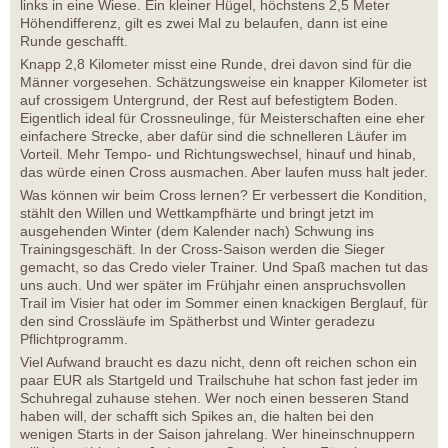
links in eine Wiese. Ein kleiner Hügel, höchstens 2,5 Meter
Höhendifferenz, gilt es zwei Mal zu belaufen, dann ist eine
Runde geschafft.
Knapp 2,8 Kilometer misst eine Runde, drei davon sind für die
Männer vorgesehen. Schätzungsweise ein knapper Kilometer ist
auf crossigem Untergrund, der Rest auf befestigtem Boden.
Eigentlich ideal für Crossneulinge, für Meisterschaften eine eher
einfachere Strecke, aber dafür sind die schnelleren Läufer im
Vorteil. Mehr Tempo- und Richtungswechsel, hinauf und hinab,
das würde einen Cross ausmachen. Aber laufen muss halt jeder.
Was können wir beim Cross lernen? Er verbessert die Kondition,
stählt den Willen und Wettkampfhärte und bringt jetzt im
ausgehenden Winter (dem Kalender nach) Schwung ins
Trainingsgeschäft. In der Cross-Saison werden die Sieger
gemacht, so das Credo vieler Trainer. Und Spaß machen tut das
uns auch. Und wer später im Frühjahr einen anspruchsvollen
Trail im Visier hat oder im Sommer einen knackigen Berglauf, für
den sind Crossläufe im Spätherbst und Winter geradezu
Pflichtprogramm.
Viel Aufwand braucht es dazu nicht, denn oft reichen schon ein
paar EUR als Startgeld und Trailschuhe hat schon fast jeder im
Schuhregal zuhause stehen. Wer noch einen besseren Stand
haben will, der schafft sich Spikes an, die halten bei den
wenigen Starts in der Saison jahrelang. Wer hineinschnuppern