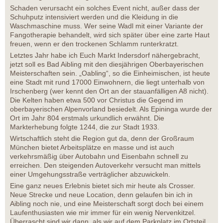
Schaden verursacht ein solches Event nicht, außer dass der
Schuhputz intensiviert werden und die Kleidung in die
Waschmaschine muss. Wer seine Wadl mit einer Variante der
Fangotherapie behandelt, wird sich später über eine zarte Haut
freuen, wenn er den trockenen Schlamm runterkratzt.
Letztes Jahr habe ich Euch Markt Indersdorf nähergebracht,
jetzt soll es Bad Aibling mit den diesjährigen Oberbayerischen
Meisterschaften sein. „Oabling“, so die Einheimischen, ist heute
eine Stadt mit rund 17000 Einwohnern, die liegt unterhalb von
Irschenberg (wer kennt den Ort an der stauanfälligen A8 nicht).
Die Kelten haben etwa 500 vor Christus die Gegend im
oberbayerischen Alpenvorland besiedelt. Als Epininga wurde der
Ort im Jahr 804 erstmals urkundlich erwähnt. Die
Markterhebung folgte 1244, die zur Stadt 1933.
Wirtschaftlich steht die Region gut da, denn der Großraum
München bietet Arbeitsplätze en masse und ist auch
verkehrsmäßig über Autobahn und Eisenbahn schnell zu
erreichen. Den steigenden Autoverkehr versucht man mittels
einer Umgehungsstraße verträglicher abzuwickeln.
Eine ganz neues Erlebnis bietet sich mir heute als Crosser.
Neue Strecke und neue Location, denn gelaufen bin ich in
Aibling noch nie, und eine Meisterschaft sorgt doch bei einem
Laufenthusiasten wie mir immer für ein wenig Nervenkitzel.
Überrascht sind wir dann, als wir auf dem Parkplatz im Ortsteil