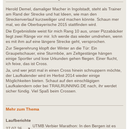
Herold Demel, damaliger Macher in Ingolstadt, steht als Trainer
am Rand der Strecke und hat Ideen, wie man den
Streckenverlauf kurzweiliger und machen könnte. Schaun mer
mal, wo die Oberbayerische 2015 stattfinden wird.
Die Ergebnisliste weist für mich Rang 10 aus, unser Pizzabäcker
liegt zwei Ränge vor mir. Ich werde das wieder umdrehen, wenn
es mit ihm auf eine längere Strecke geht, versprochen.
Zur Siegerehrung klopft der Winter an die Tür: Ein
Graupelschauer, eine Sturmböe, am Zeltgestänge hängen
einige Sportler und lose Urkunden gehen fliegen. Einer flucht,
ich feixe, das ist Cross.
Ja, und wer jetzt mal in einen Cross hinein schnuppern möchte,
der Laufkalender wird im Herbst 2014 wieder einige
Möglichkeiten bieten. Schaut auf den einschlägigen
Laufkalendern oder bei TRAILRUNNING.DE nach, ihr werdet
sicher fündig. Viel Spaß beim Crossen.
Mehr zum Thema
Laufberichte
UTMB Verbier Marathon: In den Bergen ist es
27.07.26