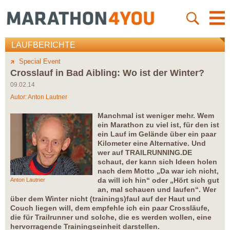
LAUFBERICHTE
Special Event
Crosslauf in Bad Aibling: Wo ist der Winter?
09.02.14
Autor:
Anton Lautner
Manchmal ist weniger mehr. Wem
ein Marathon zu viel ist, für den ist
ein Lauf im Gelände über ein paar
Kilometer eine Alternative. Und
wer auf TRAILRUNNING.DE
schaut, der kann sich Ideen holen
nach dem Motto „Da war ich nicht,
da will ich hin“ oder „Hört sich gut
Anton Lautner
an, mal schauen und laufen“. Wer
über dem Winter nicht (trainings)faul auf der Haut und
Couch liegen will, dem empfehle ich ein paar Crossläufe,
die für Trailrunner und solche, die es werden wollen, eine
hervorragende Trainingseinheit darstellen.