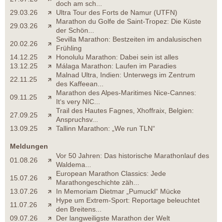
doch am sch...
29.03.26
Ultra Tour des Forts de Namur (UTFN)
Marathon du Golfe de Saint-Tropez: Die Küste
29.03.26
der Schön...
Sevilla Marathon: Bestzeiten im andalusischen
20.02.26
Frühling
14.12.25
Honolulu Marathon: Dabei sein ist alles
13.12.25
Málaga Marathon: Laufen im Paradies
Malnad Ultra, Indien: Unterwegs im Zentrum
22.11.25
des Kaffeean...
Marathon des Alpes-Maritimes Nice-Cannes:
09.11.25
It‘s very NIC...
Trail des Hautes Fagnes, Xhoffraix, Belgien:
27.09.25
Anspruchsv...
13.09.25
Tallinn Marathon: „We run TLN“
Meldungen
Vor 50 Jahren: Das historische Marathonlauf des
01.08.26
Waldema...
European Marathon Classics: Jede
15.07.26
Marathongeschichte zäh...
13.07.26
In Memoriam Dietmar „Pumuckl“ Mücke
Hype um Extrem-Sport: Reportage beleuchtet
11.07.26
den Breitens...
09.07.26
Der langweiligste Marathon der Welt