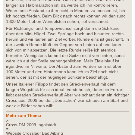
länger als Halbmarathon ist, da werde ich ihn kontrollieren.
Wenn mein Abstand zu ihm nicht in Minuten zu messen ist, bin
ich hochzufrieden. Beim Blick nach rechts können wir den rund
1800 Meter hohen Wendelstein sehen, tief verschneit.
Für Richtungs- und Tempowechsel sorgt dann die Schikane
über den Mini-Hügel. Zwei Sprünge hoch und hinunter, rechts
herum und wir laufen am Ziel vorbei. Runde eins ist geschafft. In
der zweiten Runde läuft ein Gegner von hinten auf und kann
sich von mir absetzen. Die letzte Runde reiße ich atemlos
herunter. Wenigstens kommt die Spitze nicht von hinten, sonst
wäre ich auf der Stelle stehengeblieben. Mein Zieleinlauf ist
irgendwo im Nirwana. Der Abstand zum Vordermann ist über
100 Meter und den Hintermann kann ich im Ziel noch nicht
sehen, der ist mit der hügeligen Schikane beschäftigt.
Unser Italiener Filippo findet den Streckenverlauf mit dem
langen Wegstück für sich ideal. Verstehe ich, denn ein Ferrari
liebt geraden Streckenverlauf! Aber wie schaut denn ein richtiger
Cross aus, 2009 bei der „Deutschen“ war ich auch am Start und
wer die Bilder sehen will:
Mehr zum Thema
Cross-DM 2009 Ingolstadt
Website Crosslauf Bad Aibling