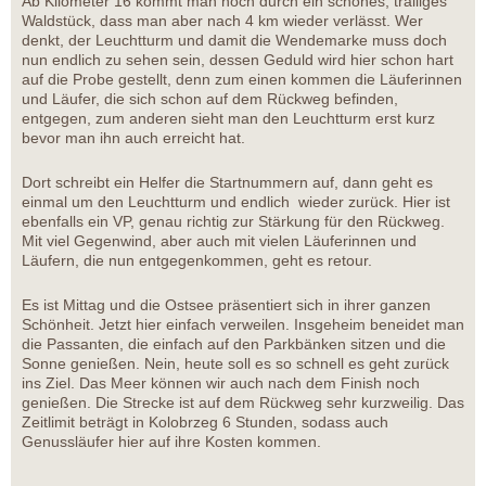
Ab Kilometer 16 kommt man noch durch ein schönes, trailiges
Waldstück, dass man aber nach 4 km wieder verlässt. Wer
denkt, der Leuchtturm und damit die Wendemarke muss doch
nun endlich zu sehen sein, dessen Geduld wird hier schon hart
auf die Probe gestellt, denn zum einen kommen die Läuferinnen
und Läufer, die sich schon auf dem Rückweg befinden,
entgegen, zum anderen sieht man den Leuchtturm erst kurz
bevor man ihn auch erreicht hat.
Dort schreibt ein Helfer die Startnummern auf, dann geht es
einmal um den Leuchtturm und endlich wieder zurück. Hier ist
ebenfalls ein VP, genau richtig zur Stärkung für den Rückweg.
Mit viel Gegenwind, aber auch mit vielen Läuferinnen und
Läufern, die nun entgegenkommen, geht es retour.
Es ist Mittag und die Ostsee präsentiert sich in ihrer ganzen
Schönheit. Jetzt hier einfach verweilen. Insgeheim beneidet man
die Passanten, die einfach auf den Parkbänken sitzen und die
Sonne genießen. Nein, heute soll es so schnell es geht zurück
ins Ziel. Das Meer können wir auch nach dem Finish noch
genießen. Die Strecke ist auf dem Rückweg sehr kurzweilig. Das
Zeitlimit beträgt in Kolobrzeg 6 Stunden, sodass auch
Genussläufer hier auf ihre Kosten kommen.