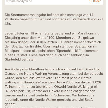
© marathon4you.de
10 Bilder
Die Startnummernausgabe befindet sich samstags von 14-
21Uhr im Sanatorium San und sonntags im Startbereich von 7-9
Uhr.
Jeder Läufer erhält einen Starterbeutel und ein Marathonshirt.
Diesjährig unter dem Motto "100. Marathon von Zbigniewa
Malinowskiego", der in den letzten 10 Jahren immer erfolgreich
den Spartathlon finishte. Überhaupt steht der Spartathlon im
Mittelpunkt, denn alle polnischen "Spartathlonikis" bekommen
einen Freistart. Diese sind dann auch sehr zahlreich im
Starterfeld vertreten.
Am Vortag zum Marathon fand auch noch direkt am Strand der
Ostsee eine Nordic-Walking Veranstaltung statt, bei der versucht
wurde, den aktuelle Weltrekord "The most people Nordic
walking simultaneously" aus dem Jahre 2006 von derzeit 1.026
TeilnehmerInnen zu überbieten. Obwohl Nordic Walking ja ein
"Rudel-Sport" ist, konnte der Rekord leider nicht gebrochen
werden und verbleit weiterhin in Schweden. Wir haben uns
jedenfalls unter die Nordic-Walker gemischt und viel Spaß
gehabt.