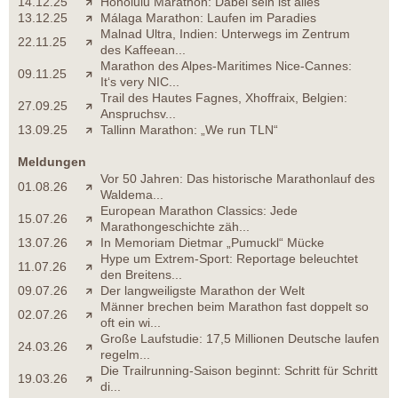
14.12.25
Honolulu Marathon: Dabei sein ist alles
13.12.25
Málaga Marathon: Laufen im Paradies
Malnad Ultra, Indien: Unterwegs im Zentrum
22.11.25
des Kaffeean...
Marathon des Alpes-Maritimes Nice-Cannes:
09.11.25
It‘s very NIC...
Trail des Hautes Fagnes, Xhoffraix, Belgien:
27.09.25
Anspruchsv...
13.09.25
Tallinn Marathon: „We run TLN“
Meldungen
Vor 50 Jahren: Das historische Marathonlauf des
01.08.26
Waldema...
European Marathon Classics: Jede
15.07.26
Marathongeschichte zäh...
13.07.26
In Memoriam Dietmar „Pumuckl“ Mücke
Hype um Extrem-Sport: Reportage beleuchtet
11.07.26
den Breitens...
09.07.26
Der langweiligste Marathon der Welt
Männer brechen beim Marathon fast doppelt so
02.07.26
oft ein wi...
Große Laufstudie: 17,5 Millionen Deutsche laufen
24.03.26
regelm...
Die Trailrunning-Saison beginnt: Schritt für Schritt
19.03.26
di...