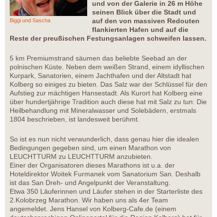
und von der Galerie in 26 m Höhe
seinen Blick über die Stadt und
auf den von massiven Redouten
Biggi und Sascha
flankierten Hafen und auf die
Reste der preußischen Festungsanlagen schweifen lassen.
5 km Premiumstrand säumen das beliebte Seebad an der
polnischen Küste. Neben dem weißen Strand, einem idyllischen
Kurpark, Sanatorien, einem Jachthafen und der Altstadt hat
Kolberg so einiges zu bieten. Das Salz war der Schlüssel für den
Aufstieg zur mächtigen Hansestadt. Als Kurort hat Kolberg eine
über hundertjährige Tradition auch diese hat mit Salz zu tun: Die
Heilbehandlung mit Mineralwasser und Solebädern, erstmals
1804 beschrieben, ist landesweit berühmt.
So ist es nun nicht verwunderlich, dass genau hier die idealen
Bedingungen gegeben sind, um einen Marathon von
LEUCHTTURM zu LEUCHTTURM anzubieten.
Einer der Organisatoren dieses Marathons ist u.a. der
Hoteldirektor Woitek Furmanek vom Sanatorium San. Deshalb
ist das San Dreh- und Angelpunkt der Veranstaltung.
Etwa 350 Läuferinnen und Läufer stehen in der Starterliste des
2.Kolobrzeg Marathon. Wir haben uns als 4er Team
angemeldet. Jens Hansel von Kolberg-Cafe.de (einem