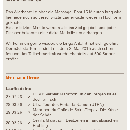
leckere Fischsuppe.
Das Allerbeste ist aber die Massage. Fast 15 Minuten lang wird
hier jede noch so verschwitzte Läuferwade wieder in Hochform
geknetet.
Bis zur letzten Minute werden alle ins Ziel gejubelt und jeder
Finisher bekommt eine dicke Medaille um gehangen.
Wir kommen gerne wieder, die lange Anfahrt hat sich gelohnt!
Der nächste Termin steht mit dem 2. Mai 2015 auch schon
festund das Teilnehmerlimit wurde ebenfalls auf 500 Starter
erhöht.
Mehr zum Thema
Laufberichte
UTMB Verbier Marathon: In den Bergen ist es
27.07.26
doch am sch...
29.03.26
Ultra Tour des Forts de Namur (UTFN)
Marathon du Golfe de Saint-Tropez: Die Küste
29.03.26
der Schön...
Sevilla Marathon: Bestzeiten im andalusischen
20.02.26
Frühling