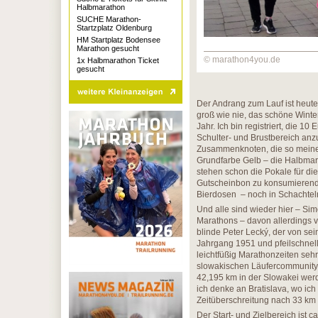
Halbmarathon
SUCHE Marathon-
Startzplatz Oldenburg
HM Startplatz Bodensee
Marathon gesucht
© marathon4you.de
1x Halbmarathon Ticket
gesucht
Der Andrang zum Lauf ist heute
groß wie nie, das schöne Wint
Jahr. Ich bin registriert, die 1
Schulter- und Brustbereich anz
Zusammenknoten, die so meine 
Grundfarbe Gelb – die Halbma
stehen schon die Pokale für die
Gutscheinbon zu konsumierend
Bierdosen – noch in Schachteln
Und alle sind wieder hier – Si
Marathons – davon allerdings v
blinde Peter Lecký, der von sei
Jahrgang 1951 und pfeilschnell
leichtfüßig Marathonzeiten sehr
slowakischen Läufercommunity –
42,195 km in der Slowakei wer
ich denke an Bratislava, wo ic
Zeitüberschreitung nach 33 km 
Der Start- und Zielbereich ist