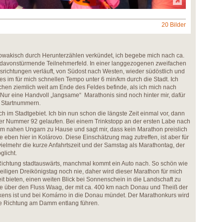
20 Bilder
lowakisch durch Herunterzählen verkündet, ich begebe mich nach ca.
 davonstürmende Teilnehmerfeld. In einer langgezogenen zweifachen
elsrichtungen verläuft, von Südost nach Westen, wieder südöstlich und
es im für mich schnellen Tempo unter 6 min/km durch die Stadt. Ich
ischen ziemlich weit am Ende des Feldes befinde, als ich mich nach
ur eine Handvoll „langsame“ Marathonis sind noch hinter mir, dafür
n Startnummern.
ch im Stadtgebiet. Ich bin nun schon die längste Zeit einmal vor, dann
 der Nummer 92 gelaufen. Bei einem Trinkstopp an der ersten Labe nach
t im nahen Ungarn zu Hause und sagt mir, dass kein Marathon preislich
 eben hier in Kolárovo. Diese Einschätzung mag zutreffen, ist aber für
vielmehr die kurze Anfahrtszeit und der Samstag als Marathontag, der
glicht.
 Richtung stadtauswärts, manchmal kommt ein Auto nach. So schön wie
eiligen Dreikönigstag noch nie, daher wird dieser Marathon für mich
it bieten, einen weiten Blick bei Sonnenschein in die Landschaft zu
ke über den Fluss Waag, der mit ca. 400 km nach Donau und Theiß der
kens ist und bei Komárno in die Donau mündet. Der Marathonkurs wird
che Richtung am Damm entlang führen.