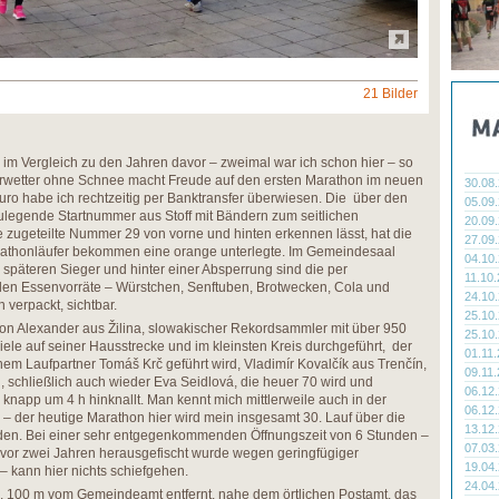
21 Bilder
 im Vergleich zu den Jahren davor – zweimal war ich schon hier – so
erwetter ohne Schnee macht Freude auf den ersten Marathon im neuen
30.08
0 Euro habe ich rechtzeitig per Banktransfer überwiesen. Die über den
05.09
ulegende Startnummer aus Stoff mit Bändern zum seitlichen
20.09
zugeteilte Nummer 29 von vorne und hinten erkennen lässt, hat die
27.09
rathonläufer bekommen eine orange unterlegte. Im Gemeindesaal
04.10
 späteren Sieger und hinter einer Absperrung sind die per
11.10
en Essenvorräte – Würstchen, Senftuben, Brotwecken, Cola und
24.10
 verpackt, sichtbar.
25.10
mon Alexander aus Žilina, slowakischer Rekordsammler mit über 950
25.10
iele auf seiner Hausstrecke und im kleinsten Kreis durchgeführt, der
01.11
nem Laufpartner Tomáš Krč geführt wird, Vladimír Kovalčík aus Trenčín,
09.11
, schließlich auch wieder Eva Seidlová, die heuer 70 wird und
06.12
 knapp um 4 h hinknallt. Man kennt mich mittlerweile auch in der
06.12
 der heutige Marathon hier wird mein insgesamt 30. Lauf über die
13.12
den. Bei einer sehr entgegenkommenden Öffnungszeit von 6 Stunden –
07.03
h vor zwei Jahren herausgefischt wurde wegen geringfügiger
19.04
– kann hier nichts schiefgehen.
24.04
 ca. 100 m vom Gemeindeamt entfernt, nahe dem örtlichen Postamt, das