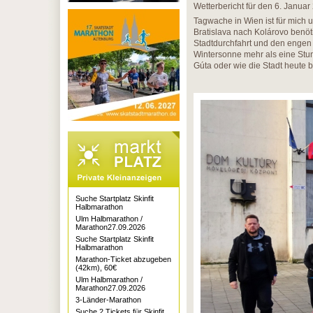
Wetterbericht für den 6. Januar
Tagwache in Wien ist für mich u
Bratislava nach Kolárovo benö
Stadtdurchfahrt und den engen 
Wintersonne mehr als eine Stu
Gúta oder wie die Stadt heute 
Suche Startplatz Skinfit
Halbmarathon
Ulm Halbmarathon /
Marathon27.09.2026
Suche Startplatz Skinfit
Halbmarathon
Marathon-Ticket abzugeben
(42km), 60€
Ulm Halbmarathon /
Marathon27.09.2026
3-Länder-Marathon
Suche 2 Tickets für Skinfit