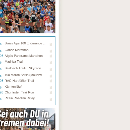
Swiss Alps 100 Endurance ...
26
Gondo Marathon
26
.26
Allgäu Panorama Marathon
Madrisa Trail
26
Saalbach Trail u. Skyrace
26
100 Meilen Berlin (Mauerw...
26
.26
RAG Hartfüßler Trail
Kärnten läuft
26
.26
Churfirsten Trail Run
Resia Rosolina Relay
26