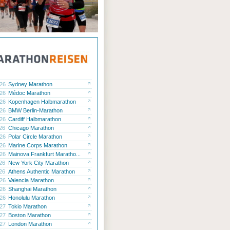
.26
Sydney Marathon
.26
Médoc Marathon
.26
Kopenhagen Halbmarathon
.26
BMW Berlin-Marathon
.26
Cardiff Halbmarathon
.26
Chicago Marathon
.26
Polar Circle Marathon
.26
Marine Corps Marathon
.26
Mainova Frankfurt Maratho...
.26
New York City Marathon
.26
Athens Authentic Marathon
.26
Valencia Marathon
.26
Shanghai Marathon
.26
Honolulu Marathon
.27
Tokio Marathon
.27
Boston Marathon
.27
London Marathon