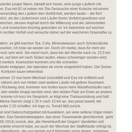
lenter junger Mann, kämpft sich heran, eine junge Läuferin mit
ei, Eva mit 92 ist neben mir. Die Geräusche einer Kutsche mit einem
anstieg den Läufern den Vortritt ließ, werden lauter – die fünf
klich, als die Läuferinnen und Läufer ihnen Vorfahrt gewähren und
chen, dessen Asphalt durch die Witterung und die Jahreszeiten
en und inzwischen brüchig geworden ist. Ich bekomme auf solchen
 rechten Vorfuß und versuche daher auf der weicheren Grasnarbe zu
ation, es gibt warmen Tee, Cola, Mineralwasser, auch Schokostücke
eilen, ich hole sie wieder ein. Doch ich merke, dass für mich ein
och sein wird. Sie meint noch, dass bei der Wende nach ca. 23,5 km
s, auf dem wir nach Süden laufen, etwas schwieriger werden wird,
st merken. Inzwischen kommen uns die schnellen
läufer entgegen, die irgendwo da vorne umgedreht haben. Die Sonne
die Konturen kaum erkennbar.
mmer 15 nun beim Wechsel zurückfällt und Eva mir entflieht und
 nähern sich von hinten zwei weitere Läufer mit gelben Nummern.
am Rückweg sind, kommen von hinten kaum mehr Marathonläufer nach.
 Jahr wieder knapp werden wird, den letzten Platz am Ende an andere
komme ich kurz ins Gespräch, er trägt eine Trailausrüstung und hält
k. Meine Garmin zeigt 1:35 h nach 15 km an, das passt soweit, die
nter 2:20 schaffen. Ich lege zu, Tomáš fällt zurück.
d sind Naturschutzgebiet mit Auwäldern, wo viele seltene Vögel nisten
lden. Das Gemeindewappen, das einer Trauerweide gleichkommt, geht
6-1914) zurück, das „die Hereinkunft der Ungarn“ darstellen soll.
telle erreicht habe, wo auch der Wechsel der Staffelläufer erfolgt ist,
Marathonis, die nun bereits gut 6 Kilometer vorne liegen, entgegen.