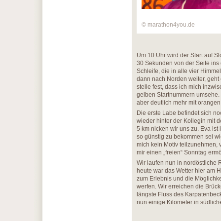
© marathon4you.de
Um 10 Uhr wird der Start auf S
30 Sekunden von der Seite ins
Schleife, die in alle vier Himm
dann nach Norden weiter, geht 
stelle fest, dass ich mich inzw
gelben Startnummern umsehe. N
aber deutlich mehr mit orange
Die erste Labe befindet sich no
wieder hinter der Kollegin mit
5 km nicken wir uns zu. Eva is
so günstig zu bekommen sei wie
mich kein Motiv teilzunehmen, 
mir einen „freien“ Sonntag ermö
Wir laufen nun in nordöstliche
heute war das Wetter hier am H
zum Erlebnis und die Möglichke
werfen. Wir erreichen die Brüc
längste Fluss des Karpatenbec
nun einige Kilometer in südli