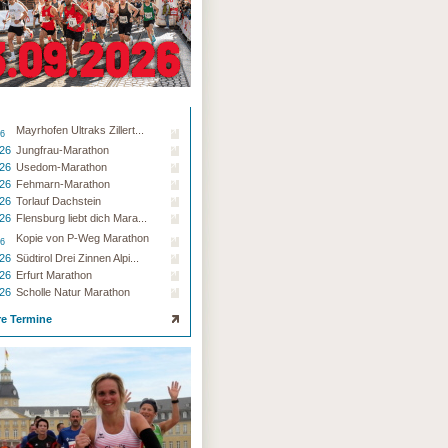
Mayrhofen Ultraks Zillert...
26
.26
Jungfrau-Marathon
.26
Usedom-Marathon
.26
Fehmarn-Marathon
.26
Torlauf Dachstein
.26
Flensburg liebt dich Mara...
Kopie von P-Weg Marathon
26
.26
Südtirol Drei Zinnen Alpi...
.26
Erfurt Marathon
.26
Scholle Natur Marathon
re Termine