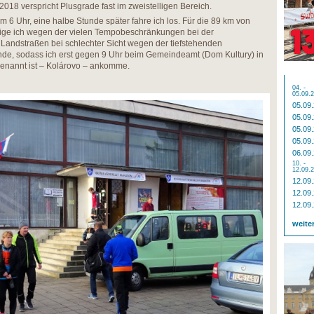
 2018 verspricht Plusgrade fast im zweistelligen Bereich.
m 6 Uhr, eine halbe Stunde später fahre ich los. Für die 89 km von
tige ich wegen der vielen Tempobeschränkungen bei der
Landstraßen bei schlechter Sicht wegen der tiefstehenden
nde, sodass ich erst gegen 9 Uhr beim Gemeindeamt (Dom Kultury) in
benannt ist – Kolárovo – ankomme.
04. -
05.09.
05.09
05.09
05.09
05.09
06.09
10. -
12.09.
12.09
12.09
12.09
weite