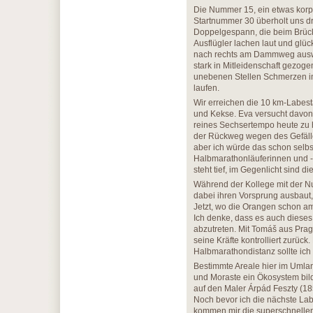
Die Nummer 15, ein etwas korpu
Startnummer 30 überholt uns dr
Doppelgespann, die beim Brücken
Ausflügler lachen laut und glüc
nach rechts am Dammweg auswei
stark in Mitleidenschaft gezog
unebenen Stellen Schmerzen im
laufen.
Wir erreichen die 10 km-Labest
und Kekse. Eva versucht davonzu
reines Sechsertempo heute zu h
der Rückweg wegen des Gefälle
aber ich würde das schon selb
Halbmarathonläuferinnen und -
steht tief, im Gegenlicht sind 
Während der Kollege mit der Nu
dabei ihren Vorsprung ausbaut,
Jetzt, wo die Orangen schon 
Ich denke, dass es auch dieses
abzutreten. Mit Tomáš aus Prag 
seine Kräfte kontrolliert zurüc
Halbmarathondistanz sollte ich u
Bestimmte Areale hier im Umlan
und Moraste ein Ökosystem bi
auf den Maler Árpád Feszty (185
Noch bevor ich die nächste Labes
kommen mir die superschnellen 