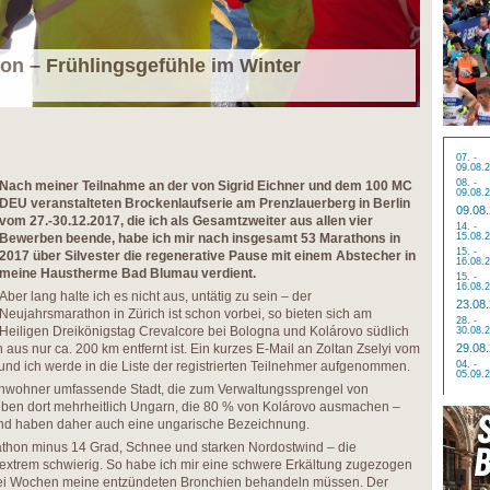
on – Frühlingsgefühle im Winter
07. -
09.08.
08. -
Nach meiner Teilnahme an der von Sigrid Eichner und dem 100 MC
09.08.
DEU veranstalteten Brockenlaufserie am Prenzlauerberg in Berlin
09.08
vom 27.-30.12.2017, die ich als Gesamtzweiter aus allen vier
14. -
Bewerben beende, habe ich mir nach insgesamt 53 Marathons in
15.08.
15. -
2017 über Silvester die regenerative Pause mit einem Abstecher in
16.08.
meine Haustherme Bad Blumau verdient.
15. -
16.08.
Aber lang halte ich es nicht aus, untätig zu sein – der
23.08
Neujahrsmarathon in Zürich ist schon vorbei, so bieten sich am
28. -
Heiligen Dreikönigstag Crevalcore bei Bologna und Kolárovo südlich
30.08.
 aus nur ca. 200 km entfernt ist. Ein kurzes E-Mail an Zoltan Zselyi vom
29.08
nd ich werde in die Liste der registrierten Teilnehmer aufgenommen.
04. -
05.09.
Einwohner umfassende Stadt, die zum Verwaltungssprengel von
eben dort mehrheitlich Ungarn, die 80 % von Kolárovo ausmachen –
nd haben daher auch eine ungarische Bezeichnung.
rathon minus 14 Grad, Schnee und starken Nordostwind – die
extrem schwierig. So habe ich mir eine schwere Erkältung zugezogen
ei Wochen meine entzündeten Bronchien behandeln müssen. Der