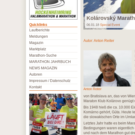
Kolárovský Marath
Quicklinks
06.01.18
Special Event
Laufberichte
Meldungen
Autor:
Anton Reiter
Magazin
Marktplatz
Marathon-Suche
MARATHON JAHRBUCH
NEWS MAGAZIN
Autoren
Impressum / Datenschutz
Kontakt
Anton Reiter
von Bratislava an, das von Wien
Maraton Klub Kolárovo genügt u
Bis 1948 hieß die ca. 10.000 
Komárno gehört, Gúta. Heute l
die slowakischen Orte im Umla
Letztes Jahr hatte es beim Ma
Bedingungen waren eigentlich 
und nach dem Marathon gut dr