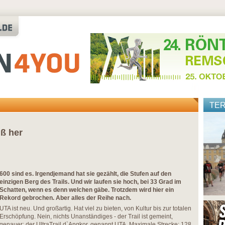
TE
ß her
600 sind es. Irgendjemand hat sie gezählt, die Stufen auf den
einzigen Berg des Trails. Und wir laufen sie hoch, bei 33 Grad im
Schatten, wenn es denn welchen gäbe. Trotzdem wird hier ein
Rekord gebrochen. Aber alles der Reihe nach.
UTA ist neu. Und großartig. Hat viel zu bieten, von Kultur bis zur totalen
Erschöpfung. Nein, nichts Unanständiges - der Trail ist gemeint,
genauer: der UltraTrail d`Angkor, genannt UTA. Maximale Strecke: 128