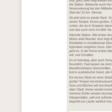
Klar, ganz oben liegt wieder e
die Station. Bekannte auch hie
Verwunderung bei den Mitläufer
Start der 32 km- Strecke.
Ab jetzt wird es wieder flach. 
einem Tempel. Einem großen. D
vorbei, die da in Gruppen staun
und das auch noch ins Bild. Na 
Nächste Station. Wie lecker do
Mütze wirkt Wunder. Nun folgt 
Reisfelder in schattenloser Eb
irgendwie umgehen muss. Hier
geht es. In der Ferne locken Bä
will, und Schatten.
Es ist Samstag, aber auch Sch
freundlich. Fast lassen sie mich
Marathondistanz überschritten, 
fest in australischer Hand, all
Ein kurzes Stück an einer Straß
großer Tempel mit eindrucksvoll
Gras und Bächen will durchlaufe
alten Stadt. Immer wieder kom
mehrere Dörfer werden durchquer
Hängematten, satt und zufrieden
begrüßt uns Läufer wirklich herz