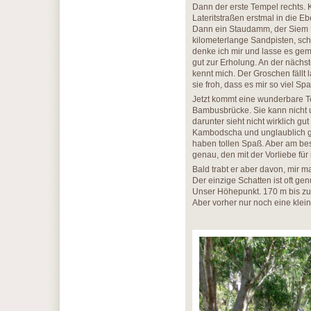
Dann der erste Tempel rechts. 
Lateritstraßen erstmal in die Eb
Dann ein Staudamm, der Siem R
kilometerlange Sandpisten, schö
denke ich mir und lasse es ge
gut zur Erholung. An der nächs
kennt mich. Der Groschen fällt l
sie froh, dass es mir so viel Sp
Jetzt kommt eine wunderbare Te
Bambusbrücke. Sie kann nicht 
darunter sieht nicht wirklich gu
Kambodscha und unglaublich gu
haben tollen Spaß. Aber am bes
genau, den mit der Vorliebe fü
Bald trabt er aber davon, mir ma
Der einzige Schatten ist oft g
Unser Höhepunkt. 170 m bis zum
Aber vorher nur noch eine klei