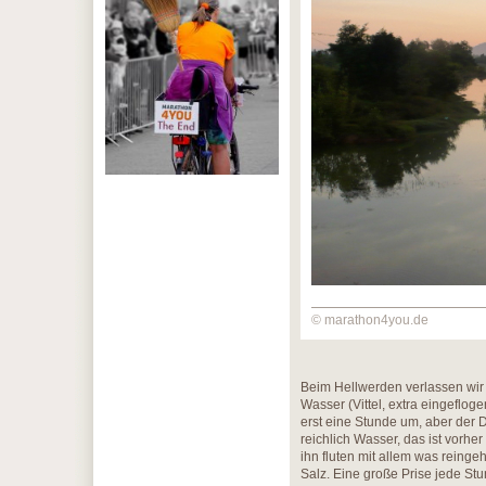
© marathon4you.de
Beim Hellwerden verlassen wir d
Wasser (Vittel, extra eingeflog
erst eine Stunde um, aber der Du
reichlich Wasser, das ist vorh
ihn fluten mit allem was reing
Salz. Eine große Prise jede St