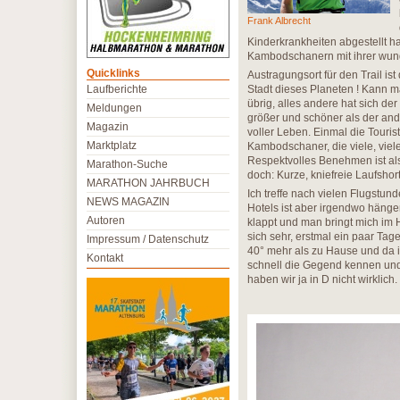
Frank Albrecht
Kinderkrankheiten abgestellt ha
Kambodschanern mit ihrer wunde
Quicklinks
Austragungsort für den Trail ist
Laufberichte
Stadt dieses Planeten ! Kann m
übrig, alles andere hat sich de
Meldungen
größer und schöner als der and
Magazin
voller Leben. Einmal die Touris
Marktplatz
Kambodschaner, die viele, viel
Respektvolles Benehmen ist als
Marathon-Suche
doch: Kurze, kniefreie Laufshor
MARATHON JAHRBUCH
Ich treffe nach vielen Flugst
NEWS MAGAZIN
Hotels ist aber irgendwo hängen
Autoren
klappt und man bringt mich im Ha
sich sehr, erstmal ein paar Tag
Impressum / Datenschutz
40° mehr als zu Hause und da 
Kontakt
schnell die Gegend kennen un
haben wir ja in D nicht wirklich.