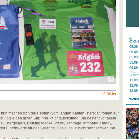
04. -
05.09.
05.09
05.09
05.09
05.09
06.09
10. -
12.09.
12.09
12.09
12.09
13 Bilder
weite
 früh machen sich die Helden (vom langen Kanten) startklar, rödeln auf
 Hotels den guten Sitz ihrer Pflichtausrüstung. Die besteht vor allem
e, Energiegels, Rettungsdecke, Pfeife, Bandage, Armband, Handy,
er Eintrittskarte für das Gelände. Das alles ist nicht sehr schwer und