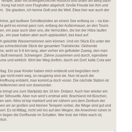
in Tempel, aber mit unvergleichlicher Aussicht und unten am Berg dann
r: Kong hat mich vom Flughafen abgeholt. Große Freude bei ihm und
n. Sie glauben, ich kenne Gott und die Welt. Etwa hier war auch der
Schöne, gut laufbare Schotterpisten an einem See entlang zu – na klar -
a geht es einmal ganz rum, entlang der Außenmauer, an den Touris
en, ein paar auch über uns, die Verrückten, die bei der Hitze laufen
ja , ein paar haben aber auch applaudiert, das baut auf.
ch gekühlte Wassermelonen sein können. Und ein Stück Eis unter der
das schrecklichste Stück der gesamten Trailstrecke: Glühende
ene, wohl so 5-6 km lang, aber vorher ein gefluteter Zuweg, den man
 läuft niemand. Schweigen. Zähne zusammen und durch, irgendwie
ume und wirklich führt der Weg dorthin, durch ein Dorf, kalte Cola wer
ultag. Ein paar Kinder haben mich entdeckt und begrüßen mich
 gar nicht mehr weg, so neugierig sind sie. Nun ist auch die
Hoffnung entsteht, man kommt ja doch voran. Die nächste Station ist
e Helferinnen sind von downunder.
e bringt uns zum Startplatz der 16 km- Distanz. Auch hier wieder ein
er Silhouette. Aber nun wird’s erstmal wild. Brachland mit Büschen,
n sein. Alles ist top markiert und wir nähern uns dem Zentrum der
men wir an großen und kleinen Tempeln vorbei, die Wege sind gut und
t. Es ist Mittag, nicht viel los auf den Wegen, die Anwohner ruhen in
 liegen die Dorfhunde im Schatten. Wer trotz der Hitze wach ist,
lich.