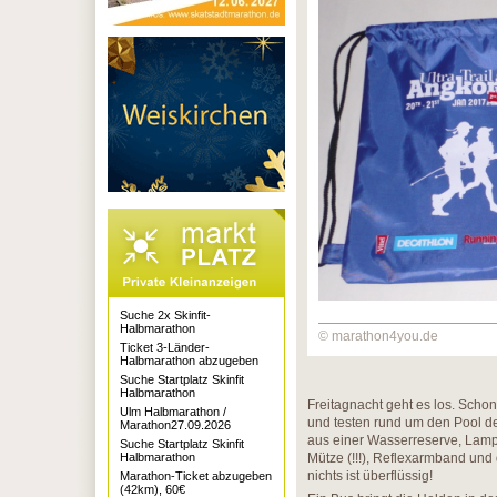
Suche 2x Skinfit-
Halbmarathon
© marathon4you.de
Ticket 3-Länder-
Halbmarathon abzugeben
Suche Startplatz Skinfit
Halbmarathon
Freitagnacht geht es los. Schon
Ulm Halbmarathon /
und testen rund um den Pool des
Marathon27.09.2026
aus einer Wasserreserve, Lamp
Suche Startplatz Skinfit
Halbmarathon
Mütze (!!!), Reflexarmband und d
nichts ist überflüssig!
Marathon-Ticket abzugeben
(42km), 60€