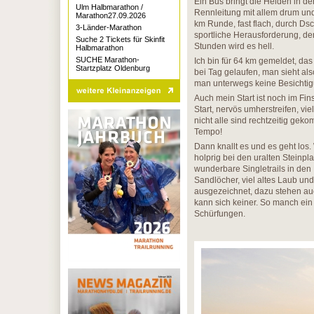
Ein Bus bringt die Helden in den
Ulm Halbmarathon /
Rennleitung mit allem drum und 
Marathon27.09.2026
km Runde, fast flach, durch Dsc
3-Länder-Marathon
sportliche Herausforderung, den
Suche 2 Tickets für Skinfit
Stunden wird es hell.
Halbmarathon
SUCHE Marathon-
Ich bin für 64 km gemeldet, das 
Startzplatz Oldenburg
bei Tag gelaufen, man sieht also
man unterwegs keine Besicht
Auch mein Start ist noch im Fi
Start, nervös umherstreifen, vie
nicht alle sind rechtzeitig ge
Tempo!
Dann knallt es und es geht los.
holprig bei den uralten Steinpla
wunderbare Singletrails in den
Sandlöcher, viel altes Laub und
ausgezeichnet, dazu stehen auc
kann sich keiner. So manch ein 
Schürfungen.