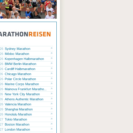
.26
Sydney Marathon
.26
Médoc Marathon
.26
Kopenhagen Halbmarathon
.26
BMW Berlin-Marathon
.26
Cardiff Halbmarathon
.26
Chicago Marathon
.26
Polar Circle Marathon
.26
Marine Corps Marathon
.26
Mainova Frankfurt Maratho...
.26
New York City Marathon
.26
Athens Authentic Marathon
.26
Valencia Marathon
.26
Shanghai Marathon
.26
Honolulu Marathon
.27
Tokio Marathon
.27
Boston Marathon
.27
London Marathon