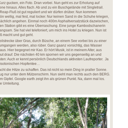
Kurz gucken, ein Foto. Dran vorbei. Nun geht es zur Erholung auf
ene hinaus. Alles flach. Ab und zu ein Buschgelände mit Singletrail.
eap-Fluß ist gut reguliert und wir dürfen drüber. Nun kommen
n wellig, mal fest, mal locker. Nur keinen Sand in die Schuhe kriegen,
mächlich angehen. Einmal noch 400m Asphaltversatzstück dazwischen,
ten Station gibt es eine Überraschung. Eine junge Kambodschanerin
angsam. Sie hat viel telefoniert, um mich ins Hotel zu kriegen. Nun ist
aß macht und gut geht.
ilstrecke über Gras, durch Büsche, an einem See vorbei bis zu einer
umgangen werden, also rüber. Ganz gaanz vorsichtig, das Wasser
t aus. Hier begegnet mir Kao. Er hört Musik, ist in meinem Alter, aus
t drauf. Die nächsten 40 km spornen wir uns gegenseitig an und
ten: Auch er kennt persönlich Deutschlands aktivsten Laufreporter. Ja
r isotonischen Hopfentee…
cht die Hitze zu schaffen. Das ist nicht so mein Ding in praller Sonne.
enug nur unter dem Mützenschirm. Nun sieht man rechts auch den BERG.
 Gipfel. Google earth zeigt ihn als grünen Punkt. Na, dann mal los.
ne Umleitung.