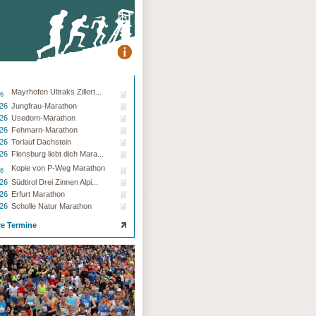
Mayrhofen Ultraks Zillert...
26
.26
Jungfrau-Marathon
.26
Usedom-Marathon
.26
Fehmarn-Marathon
.26
Torlauf Dachstein
.26
Flensburg liebt dich Mara...
Kopie von P-Weg Marathon
26
.26
Südtirol Drei Zinnen Alpi...
.26
Erfurt Marathon
.26
Scholle Natur Marathon
re Termine