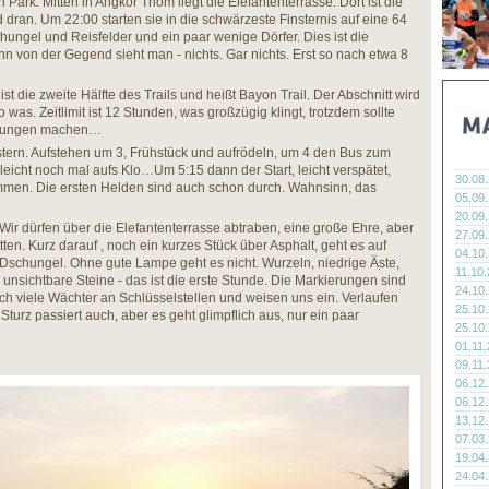
 Park. Mitten in Angkor Thom liegt die Elefantenterrasse. Dort ist die
dran. Um 22:00 starten sie in die schwärzeste Finsternis auf eine 64
hungel und Reisfelder und ein paar wenige Dörfer. Dies ist die
n von der Gegend sieht man - nichts. Gar nichts. Erst so nach etwa 8
ist die zweite Hälfte des Trails und heißt Bayon Trail. Der Abschnitt wird
 was. Zeitlimit ist 12 Stunden, was großzügig klingt, trotzdem sollte
igungen machen…
nstern. Aufstehen um 3, Frühstück und aufrödeln, um 4 den Bus zum
lleicht noch mal aufs Klo…Um 5:15 dann der Start, leicht verspätet,
30.08
kommen. Die ersten Helden sind auch schon durch. Wahnsinn, das
05.09
20.09
 Wir dürfen über die Elefantenterrasse abtraben, eine große Ehre, aber
27.09
tten. Kurz darauf , noch ein kurzes Stück über Asphalt, geht es auf
04.10
 Dschungel. Ohne gute Lampe geht es nicht. Wurzeln, niedrige Äste,
11.10
 unsichtbare Steine - das ist die erste Stunde. Die Markierungen sind
24.10
h viele Wächter an Schlüsselstellen und weisen uns ein. Verlaufen
25.10
Sturz passiert auch, aber es geht glimpflich aus, nur ein paar
25.10
01.11
09.11
06.12
06.12
13.12
07.03
19.04
24.04