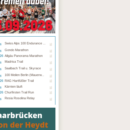
Swiss Alps 100 Endurance ...
26
Gondo Marathon
26
.26
Allgäu Panorama Marathon
Madrisa Trail
26
Saalbach Trail u. Skyrace
26
100 Meilen Berlin (Mauerw...
26
.26
RAG Hartfüßler Trail
Kärnten läuft
26
.26
Churfirsten Trail Run
Resia Rosolina Relay
26