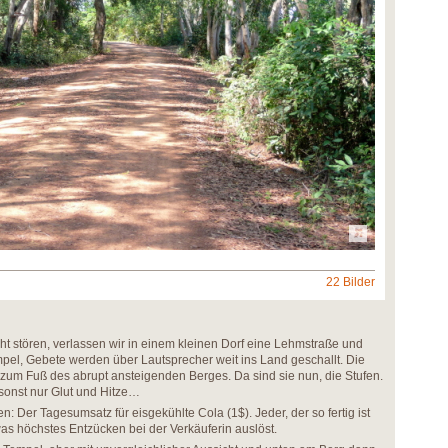
22 Bilder
ht stören, verlassen wir in einem kleinen Dorf eine Lehmstraße und
pel, Gebete werden über Lautsprecher weit ins Land geschallt. Die
zum Fuß des abrupt ansteigenden Berges. Da sind sie nun, die Stufen.
 sonst nur Glut und Hitze…
 Der Tagesumsatz für eisgekühlte Cola (1$). Jeder, der so fertig ist
was höchstes Entzücken bei der Verkäuferin auslöst.