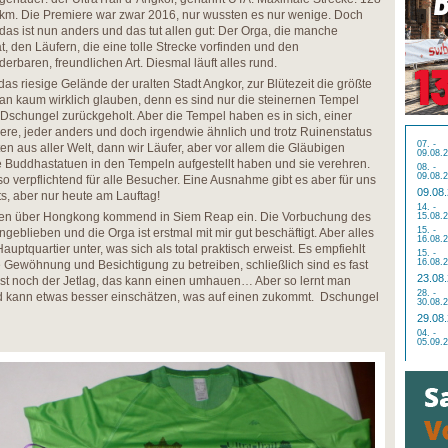
km. Die Premiere war zwar 2016, nur wussten es nur wenige. Doch
das ist nun anders und das tut allen gut: Der Orga, die manche
t, den Läufern, die eine tolle Strecke vorfinden und den
rbaren, freundlichen Art. Diesmal läuft alles rund.
 das riesige Gelände der uralten Stadt Angkor, zur Blütezeit die größte
an kaum wirklich glauben, denn es sind nur die steinernen Tempel
r Dschungel zurückgeholt. Aber die Tempel haben es in sich, einer
ere, jeder anders und doch irgendwie ähnlich und trotz Ruinenstatus
07. -
ten aus aller Welt, dann wir Läufer, aber vor allem die Gläubigen
09.08.
e Buddhastatuen in den Tempeln aufgestellt haben und sie verehren.
08. -
09.08.
o verpflichtend für alle Besucher. Eine Ausnahme gibt es aber für uns
09.08
ts, aber nur heute am Lauftag!
14. -
unden über Hongkong kommend in Siem Reap ein. Die Vorbuchung des
15.08.
15. -
geblieben und die Orga ist erstmal mit mir gut beschäftigt. Aber alles
16.08.
uptquartier unter, was sich als total praktisch erweist. Es empfiehlt
15. -
16.08.
e Gewöhnung und Besichtigung zu betreiben, schließlich sind es fast
23.08
ist noch der Jetlag, das kann einen umhauen… Aber so lernt man
28. -
d kann etwas besser einschätzen, was auf einen zukommt. Dschungel
30.08.
29.08
04. -
05.09.