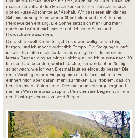
uns um die Ohren und ich bin froh, wenn wir im Wald laufen. Ich
muss mich voll auf den Matsch konzentrieren. Zwischendurch
gibt es kurze Abschnitte auf Asphalt. Wir passieren ein kleines
Schloss, dann geht es wieder über Felder und an Kuh- und
Pferdeweiden entlang. Die Sonne setzt sich mehr und mehr
durch und wärmt mich wieder auf. Ich kann Schal und
Handschuhe ausziehen.
Die ersten zwölf Kilometer geht es etwas wellig, aber stetig
bergab, und ich mache ordentlich Tempo. Die Steigungen laufe
ich alle. Ich fühle mich stark und das ist gut so. Bei meinem
letzten Rennen ging es mir gar nicht gut und ich musste nach 30
km den Lauf beenden, weil ich dachte, ich werde ohnmächtig,
so schwach, wie ich war. Diesmal läuft es eindeutig besser. Die
erste Verpflegung am Eingang eines Forts lasse ich aus. Es
erinnert mich aber daran, mehr zu trinken. Ein Problem, das ich
bei all meinen Läufen habe. Diesmal habe ich vorgesorgt und
meinem Wasser etwas Sirup mit Pfirsicheistee beigemischt, um
den Plastikgeschmack zu verdrängen.