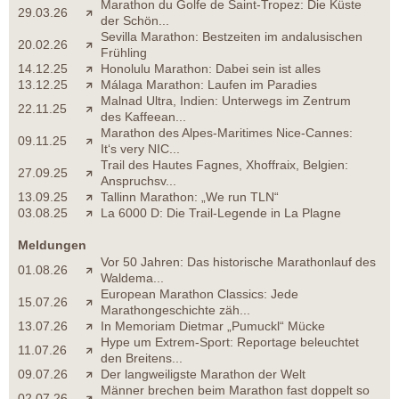
Marathon du Golfe de Saint-Tropez: Die Küste
29.03.26
der Schön...
Sevilla Marathon: Bestzeiten im andalusischen
20.02.26
Frühling
14.12.25
Honolulu Marathon: Dabei sein ist alles
13.12.25
Málaga Marathon: Laufen im Paradies
Malnad Ultra, Indien: Unterwegs im Zentrum
22.11.25
des Kaffeean...
Marathon des Alpes-Maritimes Nice-Cannes:
09.11.25
It‘s very NIC...
Trail des Hautes Fagnes, Xhoffraix, Belgien:
27.09.25
Anspruchsv...
13.09.25
Tallinn Marathon: „We run TLN“
03.08.25
La 6000 D: Die Trail-Legende in La Plagne
Meldungen
Vor 50 Jahren: Das historische Marathonlauf des
01.08.26
Waldema...
European Marathon Classics: Jede
15.07.26
Marathongeschichte zäh...
13.07.26
In Memoriam Dietmar „Pumuckl“ Mücke
Hype um Extrem-Sport: Reportage beleuchtet
11.07.26
den Breitens...
09.07.26
Der langweiligste Marathon der Welt
Männer brechen beim Marathon fast doppelt so
02.07.26