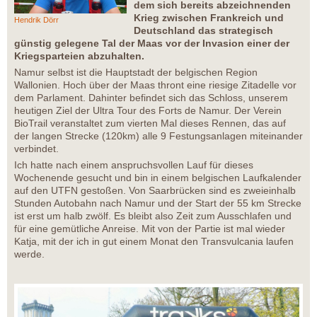
dem sich bereits abzeichnenden
Krieg zwischen Frankreich und
Hendrik Dörr
Deutschland das strategisch
günstig gelegene Tal der Maas vor der Invasion einer der
Kriegsparteien abzuhalten.
Namur selbst ist die Hauptstadt der belgischen Region
Wallonien. Hoch über der Maas thront eine riesige Zitadelle vor
dem Parlament. Dahinter befindet sich das Schloss, unserem
heutigen Ziel der Ultra Tour des Forts de Namur. Der Verein
BioTrail veranstaltet zum vierten Mal dieses Rennen, das auf
der langen Strecke (120km) alle 9 Festungsanlagen miteinander
verbindet.
Ich hatte nach einem anspruchsvollen Lauf für dieses
Wochenende gesucht und bin in einem belgischen Laufkalender
auf den UTFN gestoßen. Von Saarbrücken sind es zweieinhalb
Stunden Autobahn nach Namur und der Start der 55 km Strecke
ist erst um halb zwölf. Es bleibt also Zeit zum Ausschlafen und
für eine gemütliche Anreise. Mit von der Partie ist mal wieder
Katja, mit der ich in gut einem Monat den Transvulcania laufen
werde.