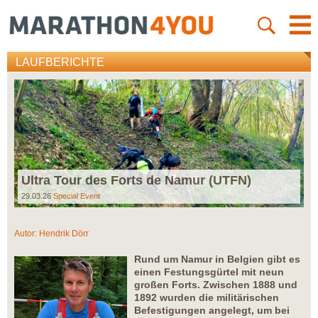
LAUFBERICHTE
Ultra Tour des Forts de Namur (UTFN)
29.03.26
Special Event
Autor:
Hendrik Dörr
Rund um Namur in Belgien gibt es
einen Festungsgürtel mit neun
großen Forts. Zwischen 1888 und
1892 wurden die militärischen
Befestigungen angelegt, um bei