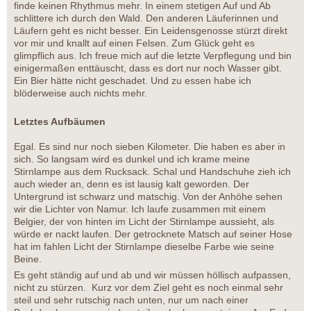
finde keinen Rhythmus mehr. In einem stetigen Auf und Ab
schlittere ich durch den Wald. Den anderen Läuferinnen und
Läufern geht es nicht besser. Ein Leidensgenosse stürzt direkt
vor mir und knallt auf einen Felsen. Zum Glück geht es
glimpflich aus. Ich freue mich auf die letzte Verpflegung und bin
einigermaßen enttäuscht, dass es dort nur noch Wasser gibt.
Ein Bier hätte nicht geschadet. Und zu essen habe ich
blöderweise auch nichts mehr.
Letztes Aufbäumen
Egal. Es sind nur noch sieben Kilometer. Die haben es aber in
sich. So langsam wird es dunkel und ich krame meine
Stirnlampe aus dem Rucksack. Schal und Handschuhe zieh ich
auch wieder an, denn es ist lausig kalt geworden. Der
Untergrund ist schwarz und matschig. Von der Anhöhe sehen
wir die Lichter von Namur. Ich laufe zusammen mit einem
Belgier, der von hinten im Licht der Stirnlampe aussieht, als
würde er nackt laufen. Der getrocknete Matsch auf seiner Hose
hat im fahlen Licht der Stirnlampe dieselbe Farbe wie seine
Beine.
Es geht ständig auf und ab und wir müssen höllisch aufpassen,
nicht zu stürzen. Kurz vor dem Ziel geht es noch einmal sehr
steil und sehr rutschig nach unten, nur um nach einer