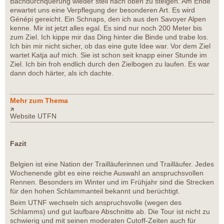
Bachdurchquerung wieder steil nach oben zu steigen. Am Ende
erwartet uns eine Verpflegung der besonderen Art. Es wird
Génépi gereicht. Ein Schnaps, den ich aus den Savoyer Alpen
kenne. Mir ist jetzt alles egal. Es sind nur noch 200 Meter bis
zum Ziel. Ich kippe mir das Ding hinter die Binde und trabe los.
Ich bin mir nicht sicher, ob das eine gute Idee war. Vor dem Ziel
wartet Katja auf mich. Sie ist schon seit knapp einer Stunde im
Ziel. Ich bin froh endlich durch den Zielbogen zu laufen. Es war
dann doch härter, als ich dachte.
Mehr zum Thema
Website UTFN
Fazit
Belgien ist eine Nation der Trailläuferinnen und Trailläufer. Jedes
Wochenende gibt es eine reiche Auswahl an anspruchsvollen
Rennen. Besonders im Winter und im Frühjahr sind die Strecken
für den hohen Schlammanteil bekannt und berüchtigt.
Beim UTNF wechseln sich anspruchsvolle (wegen des
Schlamms) und gut laufbare Abschnitte ab. Die Tour ist nicht zu
schwierig und mit seinen moderaten Cutoff-Zeiten auch für