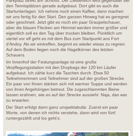
Parkplatz direkt am Schloss. Der Zielbereich wird gegenüber bei
den Tennisplätzen gerade aufgebaut. Dort gibt es auch die
Startunterlagen. Ich nehme noch einen Kaffee, dann machen
wir uns fertig für den Start. Den ganzen Hinweg hat es geregnet
oder geschneit. Jetzt gibt es noch ein paar Graupelschauer,
aber die blauen Flecken am Himmel werden immer größer und
eigentlich soll es den Tag über trocken bleiben. Pünktlich um
viertel vor elf geht es mit dem Bus zum Startpunkt ans Fort
d’Andoy. Als wir eintreffen, beginnt es wieder etwas zu regnen.
Auf dem Boden liegen noch die Hagelkörner des letzten
Schauers.
Im Innenhof der Festungsanlage ist eine große
Verpflegungsstation mit den Dropbags der 120 km Läufer
aufgebaut. Ich zähle kurz die Taschen durch. Etwa 50
Teilnehmerinnen und Teilnehmer sind auf der großen Strecke.
Ein paar von Ihnen stärken sich mit warmer Suppe und werden
von ihren Angehörigen betreut. Die zugeschlammten Beine
lassen erahnen, wie es auf der Strecke aussieht. Naja, das war
zu erwarten.
Der Start erfolgt dann ganz unspektakulär. Zuerst ein paar
Worte, von denen ich nichts verstehe, dann wird von fünf
runtergezählt und los geht’s.