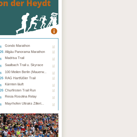
Gondo Marathon
26
.26
Allgäu Panorama Marathon
Madrisa Trail
26
Saalbach Trail u. Skyrace
26
100 Meilen Berlin (Mauerw...
26
.26
RAG Hartfüßler Trail
Kärnten läuft
26
.26
Churfirsten Trail Run
Resia Rosolina Relay
26
Mayrhofen Ultraks Zillert...
26