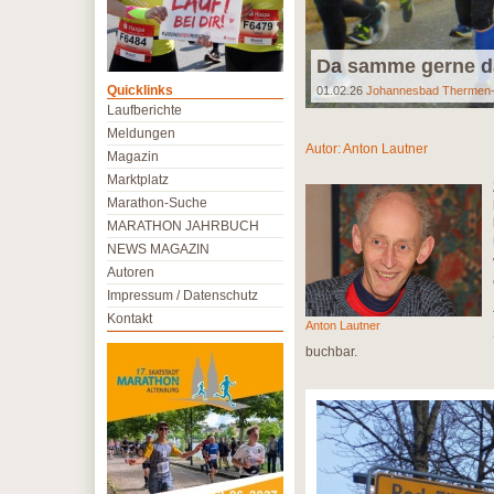
Da samme gerne d
Quicklinks
01.02.26
Johannesbad Thermen
Laufberichte
Meldungen
Autor:
Anton Lautner
Magazin
Marktplatz
Marathon-Suche
MARATHON JAHRBUCH
NEWS MAGAZIN
Autoren
Impressum / Datenschutz
Kontakt
Anton Lautner
buchbar.