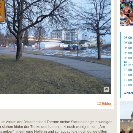
05.09
05.09
05.09
05.09
06.09
10. -
12.09.
12.09
12.09
12.09
12.09
weite
12 Bilder
h im Atrium der Johannesbad Therme meine Startunterlage in wenigen
r stehen hinter der Theke und haben jetzt noch wenig zu tun. „Am
eben“, meint eine Helferin und schaut auf die noch gut gefüllten