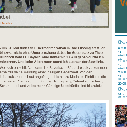
abei
-Marathon
08. -
09.08.
Zum 31. Mal findet der Thermenmarathon in Bad Füssing statt. Ich
09.08
bin zwar nicht ohne Unterbrechung dabei, im Gegensatz zu Theo
14. -
15.08.
Huhnholt vom LC Bayern, aber immerhin 13 Ausgaben durfte ich
15. -
mitrennen. Und beim Allerersten stand ich auch an der Startlinie.
16.08.
15. -
Wer sich entschließen kann, ins Bayerische Bäderdreieck zu kommen,
16.08.
erhält für seine Meldung einen riesigen Gegenwert. Von der
23.08
Infrastruktur beim Lauf angefangen bis hin zu Medaille, Eintritte in die
28. -
30.08.
Therme am Samstag und Sonntag, Nudelparty, Getränkegutschein,
29.08
Schuhbeutel und vieles mehr. Günstige Unterkünfte sind bis zuletzt
04. -
05.09.
04. -
05.09.