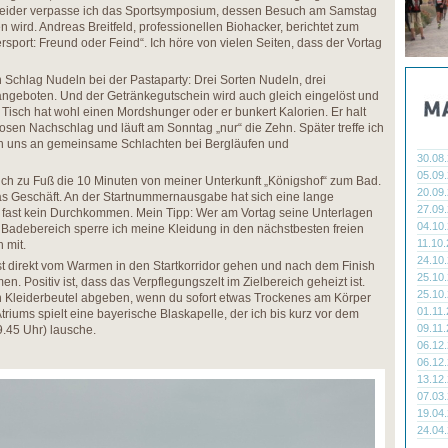
Leider verpasse ich das Sportsymposium, dessen Besuch am Samstag
 wird. Andreas Breitfeld, professionellen Biohacker, berichtet zum
port: Freund oder Feind“. Ich höre von vielen Seiten, dass der Vortag
 Schlag Nudeln bei der Pastaparty: Drei Sorten Nudeln, drei
geboten. Und der Getränkegutschein wird auch gleich eingelöst und
 Tisch hat wohl einen Mordshunger oder er bunkert Kalorien. Er halt
osen Nachschlag und läuft am Sonntag „nur“ die Zehn. Später treffe ich
rn uns an gemeinsame Schlachten bei Bergläufen und
30.08
05.09
ch zu Fuß die 10 Minuten von meiner Unterkunft „Königshof“ zum Bad.
20.09
s Geschäft. An der Startnummernausgabe hat sich eine lange
27.09
st fast kein Durchkommen. Mein Tipp: Wer am Vortag seine Unterlagen
04.10
m Badebereich sperre ich meine Kleidung in den nächstbesten freien
11.10
h mit.
24.10
nst direkt vom Warmen in den Startkorridor gehen und nach dem Finish
25.10
n. Positiv ist, dass das Verpflegungszelt im Zielbereich geheizt ist.
25.10
n Kleiderbeutel abgeben, wenn du sofort etwas Trockenes am Körper
01.11
triums spielt eine bayerische Blaskapelle, der ich bis kurz vor dem
09.11
9.45 Uhr) lausche.
06.12
06.12
13.12
07.03
19.04
24.04