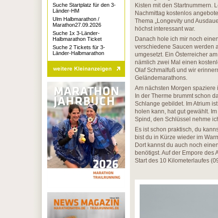
Suche Startplatz für den 3-
Kisten mit den Startnummern. 
Länder-HM
Nachmittag kostenlos angeboten
Ulm Halbmarathon /
Thema „Longevity und Ausdauers
Marathon27.09.2026
höchst interessant war.
Suche 1x 3-Länder-
Danach hole ich mir noch einen
Halbmarathon Ticket
verschiedene Saucen werden an
Suche 2 Tickets für 3-
Länder-Halbmarathon
umgesetzt. Ein Österreicher am
nämlich zwei Mal einen kostenl
Olaf Schmalfuß und wir erinne
Geländemarathons.
Am nächsten Morgen spaziere i
In der Therme brummt schon da
Schlange gebildet. Im Atrium i
holen kann, hat gut gewählt. I
Spind, den Schlüssel nehme ic
Es ist schon praktisch, du kan
bist du in Kürze wieder im Warme
Dort kannst du auch noch eine
benötigst. Auf der Empore des A
Start des 10 Kilometerlaufes (0