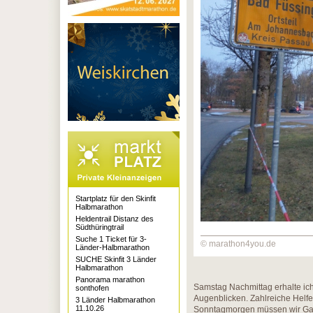
Startplatz für den Skinfit
Halbmarathon
Heldentrail Distanz des
Südthüringtrail
Suche 1 Ticket für 3-
© marathon4you.de
Länder-Halbmarathon
SUCHE Skinfit 3 Länder
Halbmarathon
Panorama marathon
Samstag Nachmittag erhalte ic
sonthofen
Augenblicken. Zahlreiche Helfe
3 Länder Halbmarathon
11.10.26
Sonntagmorgen müssen wir Gas g