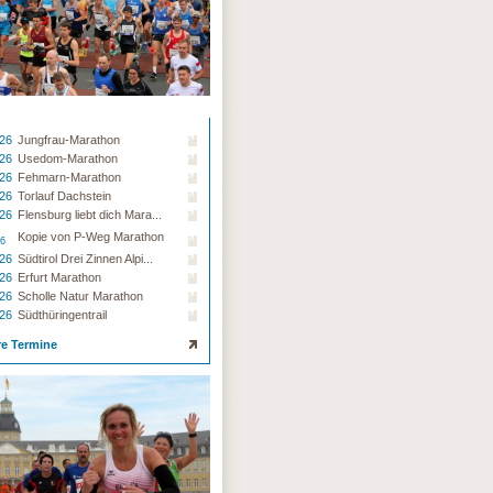
.26
Jungfrau-Marathon
.26
Usedom-Marathon
.26
Fehmarn-Marathon
.26
Torlauf Dachstein
.26
Flensburg liebt dich Mara...
Kopie von P-Weg Marathon
26
.26
Südtirol Drei Zinnen Alpi...
.26
Erfurt Marathon
.26
Scholle Natur Marathon
.26
Südthüringentrail
re Termine