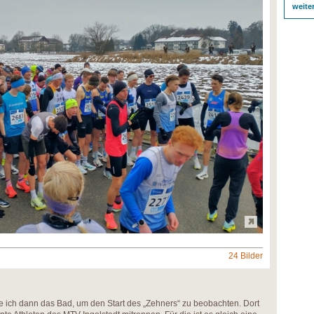
weite
24 Bilder
 ich dann das Bad, um den Start des „Zehners“ zu beobachten. Dort