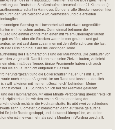
te Athleten des MTV Ingolstadt mitrennen. Für die ist es gleich eine
bereitung zur Deutschen Straßenlaufmeisterschaft über 21 Kilometer (in
arathonmeisterschaft in Hannover. Übrigens, alle Strecken wurden hier
ls durch den Weltverband AIMS vermessen und die erzielten
tentauglich.
um sonnigen Samstag mit Hochnebel kalt und etwas ungemütlich.
hatten wir hier schon anders. Denn einmal betrugen die
 Grad und einmal konnte man einen mit freiem Oberkörper laufen
 gab es öfter, aber die Strecken waren immer geräumt und gut
senbacher entlässt dann zusammen mit den Böllerschützen die fast
rch Bad Füssing hinaus auf die Pockinger Heide.
taufstellung der Halbmarathonis und der Marathonis. Die Zeitläufer von
erden vorgestellt. Damit kann man seine Zielzeit laufen, vielleicht.
 für ein gleichmäßiges Tempo. Einige Prominente haben sich auch
 der vielen Läufer nicht entgehen zu lassen.
 wird heruntergezählt und die Böllerschützen hauen uns mit lautem
h warte noch ein paar Augenblicke am Rand und lasse die deutlich
, ich will ja keinen mit meinem „Geschleich“ behindern. Meine
 längst vorbei. 3.16 Stunden bin ich bei der Premiere gelaufen.
 und der Halbmarathon. Mit einer Minute Verzögerung überschreite ich
r diszipliniert laufen wir den ersten Kilometer entlang der
kehr gleich rechts in die Hochrainstraße. Es gibt zwei verschiedene
ie zweite zehn Kilometer. So kommt man dann auf seine gelaufene
ird für jede Runde gestoppt, und du kannst überprüfen, wie deine
ilometer ist in etwas mehr als sechs Minuten in Würding geschafft.