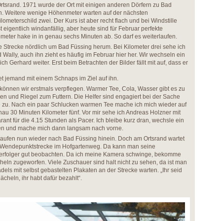
rtsrand. 1971 wurde der Ort mit einigen anderen Dörfern zu Bad
 Weitere wenige Höhenmeter warten auf der nächsten
meterschild zwei. Der Kurs ist aber recht flach und bei Windstille
t eigentlich windanfällig, aber heute sind für Februar perfekte
eter hake in in genau sechs Minuten ab. So darf es weiterlaufen.
e Strecke nördlich um Bad Füssing herum. Bei Kilometer drei sehe ich
Wally, auch ihn zieht es häufig im Februar hier her. Wir wechseln ein
h Gerhard weiter. Erst beim Betrachten der Bilder fällt mit auf, dass er
tet jemand mit einem Schnaps im Ziel auf ihn.
 können wir erstmals verpflegen. Warmer Tee, Cola, Wasser gibt es zu
en und Riegel zum Futtern. Die Helfer sind engagiert bei der Sache
e zu. Nach ein paar Schlucken warmen Tee mache ich mich wieder auf
u 30 Minuten Kilometer fünf. Vor mir sehe ich Andreas Holzner mit
ant für die 4.15 Stunden als Pacer. Ich bleibe kurz dran, wechsle ein
hen und mache mich dann langsam nach vorne.
 laufen nun wieder nach Bad Füssing hinein. Doch am Ortsrand wartet
ge Wendepunktstrecke im Hofgartenweg. Da kann man seine
Verfolger gut beobachten. Da ich meine Kamera schwinge, bekomme
cheln zugeworfen. Viele Zuschauer sind halt nicht zu sehen, da ist man
ädels mit selbst gebastelten Plakaten an der Strecke warten. „Ihr seid
lächeln, ihr habt dafür bezahlt“.