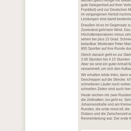
werden gleich einige mir bekann
gute Gelegenheit auf ihrer Vor
Frankfurt) und zur Deutschen M
im vergangenen Herbst nochma
Leistungen sind damit bestenlis
Draußen ist es im Gegensatz z
Zumindest geht kein Wind. Das 
Höchsttemperaturen minus zehn
sehen bei plus 15 Grad. Schnee
belaufbar. Moderator Peter Mai
800 Sportler auf ihre Runde du
Gleich danach geht es zur Star
3.00 Stunden bis 4.15 Stunden w
Aber sie sind ein guter Anhalt
versammelt, um sich den Auflauf
Wir erhalten letzte Infos, dann
Geschepper auf die Strecke. Ic
schnelleren Läufer noch vorbei
schnellen Zeiten sind auch hier
Heute reichen mir zwei Runden
die Zeitmatten, los geht es. Seh
Johannesstraße und am Kreisver
Runden, die erste misst elf, d
Distanz und die Zwischenzeit w
Renneinteilung war. Der erste K