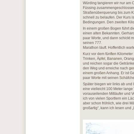
Würding tangieren wir nur am O
Füssing zusammengeschlossen.
Straßenüberquerung bis zum Kilo
schnell zu belaufen. Der Kurs is
Bedingungen. Den zweiten Kilom
In einem großen Bogen führt di
einen alten Bekannten. Gerhard 
paar Worte, und dann schickt mic
seinen 777.
Marathon läuft. Hoffentlich war
Kurz vor dem fünften Kilometer
Trinken, Äpfel, Bananen, Orang
und reichen sogar die Getränk
den Weg und erreiche nach gena
einem großen Anhang. Er ist Gar
paar Worte mit seinen Schäfc
Später biegen wir links ab und
eine vielleicht 100 Meter lan
vorauseilenden Mitläufer und 
ich von vielen Sportlern ein Lä
aber schon fröhlich, wie drei M
großartig“, kann ich lesen und „