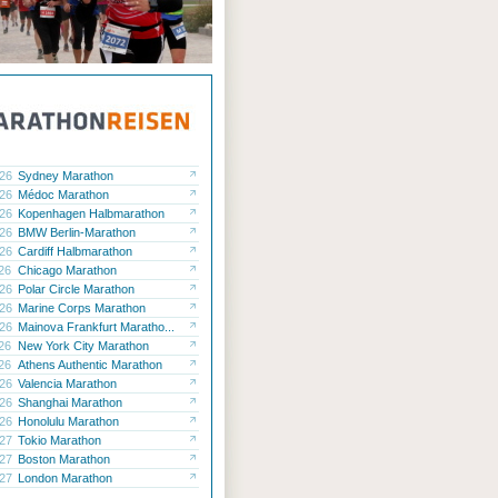
.26
Sydney Marathon
.26
Médoc Marathon
.26
Kopenhagen Halbmarathon
.26
BMW Berlin-Marathon
.26
Cardiff Halbmarathon
.26
Chicago Marathon
.26
Polar Circle Marathon
.26
Marine Corps Marathon
.26
Mainova Frankfurt Maratho...
.26
New York City Marathon
.26
Athens Authentic Marathon
.26
Valencia Marathon
.26
Shanghai Marathon
.26
Honolulu Marathon
.27
Tokio Marathon
.27
Boston Marathon
.27
London Marathon