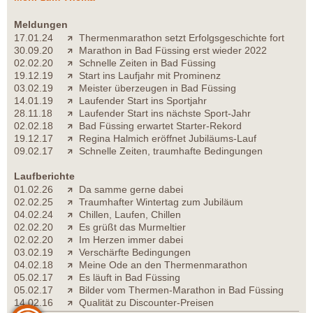
Meldungen
17.01.24
Thermenmarathon setzt Erfolgsgeschichte fort
30.09.20
Marathon in Bad Füssing erst wieder 2022
02.02.20
Schnelle Zeiten in Bad Füssing
19.12.19
Start ins Laufjahr mit Prominenz
03.02.19
Meister überzeugen in Bad Füssing
14.01.19
Laufender Start ins Sportjahr
28.11.18
Laufender Start ins nächste Sport-Jahr
02.02.18
Bad Füssing erwartet Starter-Rekord
19.12.17
Regina Halmich eröffnet Jubiläums-Lauf
09.02.17
Schnelle Zeiten, traumhafte Bedingungen
Laufberichte
01.02.26
Da samme gerne dabei
02.02.25
Traumhafter Wintertag zum Jubiläum
04.02.24
Chillen, Laufen, Chillen
02.02.20
Es grüßt das Murmeltier
02.02.20
Im Herzen immer dabei
03.02.19
Verschärfte Bedingungen
04.02.18
Meine Ode an den Thermenmarathon
05.02.17
Es läuft in Bad Füssing
05.02.17
Bilder vom Thermen-Marathon in Bad Füssing
14.02.16
Qualität zu Discounter-Preisen