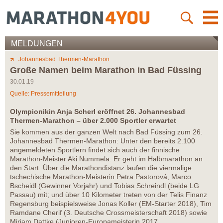
MELDUNGEN
Johannesbad Thermen-Marathon
Große Namen beim Marathon in Bad Füssing
30.01.19
Quelle: Pressemitteilung
Olympionikin Anja Scherl eröffnet 26. Johannesbad
Thermen-Marathon – über 2.000 Sportler erwartet
Sie kommen aus der ganzen Welt nach Bad Füssing zum 26.
Johannesbad Thermen-Marathon: Unter den bereits 2.100
angemeldeten Sportlern findet sich auch der finnische
Marathon-Meister Aki Nummela. Er geht im Halbmarathon an
den Start. Über die Marathondistanz laufen die viermalige
tschechische Marathon-Meisterin Petra Pastorová, Marco
Bscheidl (Gewinner Vorjahr) und Tobias Schreindl (beide LG
Passau) mit; und über 10 Kilometer treten von der Telis Finanz
Regensburg beispielsweise Jonas Koller (EM-Starter 2018), Tim
Ramdane Cherif (3. Deutsche Crossmeisterschaft 2018) sowie
Miriam Dattke (Junioren-Europameisterin 2017,