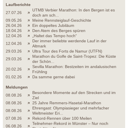
Laufberichte
UTMB Verbier Marathon: In den Bergen ist es
27.07.26
doch am sch...
09.05.26
Meine Rennsteiglauf-Geschichte
26.04.26
Ein doppeltes Jubiläum
18.04.26
Den Atem des Berges spüren
12.04.26
„Haltet das Tempo hoch“
Der immer beliebte werdende Lauf in der
12.04.26
Altmark
29.03.26
Ultra Tour des Forts de Namur (UTFN)
Marathon du Golfe de Saint-Tropez: Die Küste
29.03.26
der Schön...
Sevilla Marathon: Bestzeiten im andalusischen
20.02.26
Frühling
01.02.26
Da samme gerne dabei
Meldungen
Besondere Momente auf den Strecken und im
08.08.26
Ziel
08.08.26
25 Jahre Remmers-Hasetal-Marathon
Ehrengast: Olympiasieger und mehrfacher
08.08.26
Weltmeister Eri...
07.08.26
Rekord-Rennen über 100 Meilen
Teilnehmer-Rekord in Münster – Nur noch
06.08.26