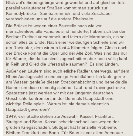
Blick auf’s Siebengebirge wird gewendet und auf gleicher, teils
parallel verlaufender Straßen kommt man zurück zur
Kennedybrücke. Sambatrommeln und viele Zuschauer
verabschieden uns auf die andere Rheinseite.
Die Brücke ist wegen einer Baustelle nach wie vor
menschenleer, alle Fans, es sind hunderte, haben sich bei der
Berliner Freiheit versammelt und feiern die Marathonis, als sei
schon alles zu Ende. Nach einer weitläufigen Schleife sind wir
am Rheinufer, dem wir nun fast 4 Kilometer folgen. Gleich nach
der Brücke kommt die Oper und der Alte Zoll. Was sind das nur
für Bäume, die da kunstvoll zugeschnitten aber noch völlig kahl
in Reih und Glied die Uferstraße säumen? Es sind Linden.
Außer den Läufern sind auch etliche Radler unterwegs, auf dem
Rhein Ausflugsschiffe und einige Frachtkähne. Ich laufe gerne
am Wasser, genieße diesen Streckenabschnitt und beneide die
Bonner um diese einmalig schöne Lauf- und Trainingsstrecke.
Spätestens jetzt werden wir mit der jüngeren deutschen
Geschichte konfrontiert, in der Bonn als Hauptstadt eine
wichtige Rolle spielt. Warum ist sie damals eigentlich
Hauptstadt geworden?
1949, vier Städte stehen zur Auswahl: Kassel, Frankfurt,
Stuttgart und Bonn. Kassel scheidet schnell aus wegen der
großen Kriegsschäden, Stuttgart hat finanzielle Probleme.
Bleiben Frankfurt und Bonn. Für Bonn ist vor allem Adenauer