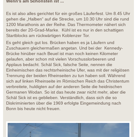
Wenn's am Schönsten ist ...
Es ist also alles gerichtet für ein großes Läuferfest. Um 8.45 Uhr
gehen die „Halben“ auf die Strecke, um 10.30 Uhr sind die rund
1200 Marathonis an der Reihe. Das Thermometer nähert sich
bereits der 20-Grad-Marke. Kühl ist es nur in den schattigen
Startblocks am rückwärtigen Koblenzer Tor.
Es geht gleich gut los. Brücken haben es ja Läufern und
Zuschauern gleichermaßen angetan. Und bei der Kennedy-
Brücke hinüber nach Beuel ist man noch keinen Kilometer
gelaufen, aber schon mit vielen Vorschusslorbeeren und
Applaus bedacht. Schäl Sick, falsche Seite, nennen die
Einheimischen das rechtsrheinische Ufer, was mit der religiösen
Trennung der beiden Rheinseiten zu tun haben soll. Während
sich auf linken Rheinseite im Römischen Reich das Christentum
verbreitete, huldigten auf der anderen Seite die heidnischen
Germanen Wodan. So ist das heute zwar nicht mehr, aber die
Schäl Sick ist es geblieben. Verständlich, dass sich die so
Diskriminierten über die 1969 erfolgte Eingemeindung nach
Bonn bis heute nicht freuen.