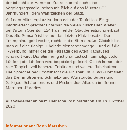
der ist echt der Hammer. Zuerst kommt noch eine
Verpflegungsstelle, schon mit Blick auf das Münster (11.
Jahrhundert), dem Wahrzeichen der Stadt.
Auf dem Münsterplatz ist dann echt der Teufel los. Ein gut
informierter Sprecher unterhält die vielen Zuschauer. Weiter
geht’s zum Sterntor, 1244 als Teil der Stadtbefestigung erbaut.
Das Straßencafé ist bis auf den letzten Platz besetzt. Der
Triumphlauf geht weiter, rechts in die Sternstraße. Gleich blickt
man auf eine riesige, jubelnde Menschenmenge – und auf die
T-Werbung, hinter der die Fassade des Alten Rathauses
renoviert wird. Die Stimmung ist phantastisch, einmalig. Jeder
Läufer, jede Läuferin wird begeistert gefeiert. Gleich kommt der
rote Teppich, voll besetzte Tribünen und weitere Jubelstürme.
Der Sprecher beglückwünscht die Finisher. Im REWE-Dorf fließt
das Bier in Strömen. Schmalz- und Wurstbrote, Süßes und
Salziges, Schäumendes und Prickelndes. Alles da im Bonner
Marathon-Paradies.
Auf Wiedersehen beim Deutsche Post Marathon am 18. Oktober
2020
Informationen: Bonn Marathon