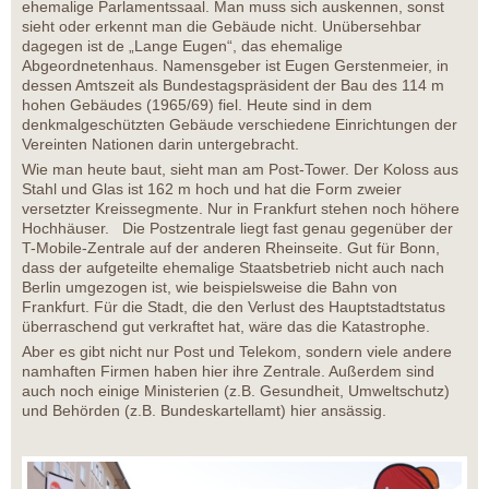
ehemalige Parlamentssaal. Man muss sich auskennen, sonst
sieht oder erkennt man die Gebäude nicht. Unübersehbar
dagegen ist de „Lange Eugen“, das ehemalige
Abgeordnetenhaus. Namensgeber ist Eugen Gerstenmeier, in
dessen Amtszeit als Bundestagspräsident der Bau des 114 m
hohen Gebäudes (1965/69) fiel. Heute sind in dem
denkmalgeschützten Gebäude verschiedene Einrichtungen der
Vereinten Nationen darin untergebracht.
Wie man heute baut, sieht man am Post-Tower. Der Koloss aus
Stahl und Glas ist 162 m hoch und hat die Form zweier
versetzter Kreissegmente. Nur in Frankfurt stehen noch höhere
Hochhäuser. Die Postzentrale liegt fast genau gegenüber der
T-Mobile-Zentrale auf der anderen Rheinseite. Gut für Bonn,
dass der aufgeteilte ehemalige Staatsbetrieb nicht auch nach
Berlin umgezogen ist, wie beispielsweise die Bahn von
Frankfurt. Für die Stadt, die den Verlust des Hauptstadtstatus
überraschend gut verkraftet hat, wäre das die Katastrophe.
Aber es gibt nicht nur Post und Telekom, sondern viele andere
namhaften Firmen haben hier ihre Zentrale. Außerdem sind
auch noch einige Ministerien (z.B. Gesundheit, Umweltschutz)
und Behörden (z.B. Bundeskartellamt) hier ansässig.