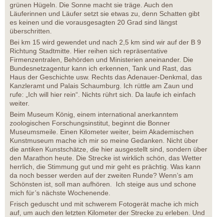
grünen Hügeln. Die Sonne macht sie träge. Auch den
Läuferinnen und Läufer setzt sie etwas zu, denn Schatten gibt
es keinen und die vorausgesagten 20 Grad sind längst
überschritten.
Bei km 15 wird gewendet und nach 2,5 km sind wir auf der B 9
Richtung Stadtmitte. Hier reihen sich repräsentative
Firmenzentralen, Behörden und Ministerien aneinander. Die
Bundesnetzagentur kann ich erkennen, Tank und Rast, das
Haus der Geschichte usw. Rechts das Adenauer-Denkmal, das
Kanzleramt und Palais Schaumburg. Ich rüttle am Zaun und
rufe: „Ich will hier rein“. Nichts rührt sich. Da laufe ich einfach
weiter.
Beim Museum König, einem international anerkanntem
zoologischen Forschungsinstitut, beginnt die Bonner
Museumsmeile. Einen Kilometer weiter, beim Akademischen
Kunstmuseum mache ich mir so meine Gedanken. Nicht über
die antiken Kunstschätze, die hier ausgestellt sind, sondern über
den Marathon heute. Die Strecke ist wirklich schön, das Wetter
herrlich, die Stimmung gut und mir geht es prächtig. Was kann
da noch besser werden auf der zweiten Runde? Wenn’s am
Schönsten ist, soll man aufhören. Ich steige aus und schone
mich für’s nächste Wochenende.
Frisch geduscht und mit schwerem Fotogerät mache ich mich
auf, um auch den letzten Kilometer der Strecke zu erleben. Und