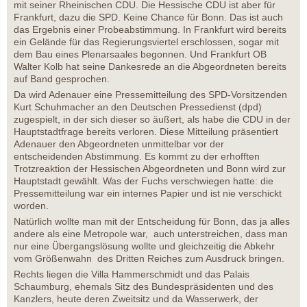
mit seiner Rheinischen CDU. Die Hessische CDU ist aber für
Frankfurt, dazu die SPD. Keine Chance für Bonn. Das ist auch
das Ergebnis einer Probeabstimmung. In Frankfurt wird bereits
ein Gelände für das Regierungsviertel erschlossen, sogar mit
dem Bau eines Plenarsaales begonnen. Und Frankfurt OB
Walter Kolb hat seine Dankesrede an die Abgeordneten bereits
auf Band gesprochen.
Da wird Adenauer eine Pressemitteilung des SPD-Vorsitzenden
Kurt Schuhmacher an den Deutschen Pressedienst (dpd)
zugespielt, in der sich dieser so äußert, als habe die CDU in der
Hauptstadtfrage bereits verloren. Diese Mitteilung präsentiert
Adenauer den Abgeordneten unmittelbar vor der
entscheidenden Abstimmung. Es kommt zu der erhofften
Trotzreaktion der Hessischen Abgeordneten und Bonn wird zur
Hauptstadt gewählt. Was der Fuchs verschwiegen hatte: die
Pressemitteilung war ein internes Papier und ist nie verschickt
worden.
Natürlich wollte man mit der Entscheidung für Bonn, das ja alles
andere als eine Metropole war, auch unterstreichen, dass man
nur eine Übergangslösung wollte und gleichzeitig die Abkehr
vom Größenwahn des Dritten Reiches zum Ausdruck bringen.
Rechts liegen die Villa Hammerschmidt und das Palais
Schaumburg, ehemals Sitz des Bundespräsidenten und des
Kanzlers, heute deren Zweitsitz und da Wasserwerk, der