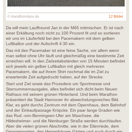
© marathon4you.de
12 Bilder
Da will mein Lauffreund Jan in der M65 mitmischen. Er ist nach
einer Erkältung noch nicht zu 100 Prozent fit und so sortieren
wir uns im Läuferfeld bei den Pacemakern mit dem gelben
Luftballon und der Aufschrift 4:30 ein.
Das mit den Pacemaker ist eine feine Sache, vor allem wenn
man selbst ohne Uhr läuft und gleichmäßig eine bestimmte Zeit
erreichen will. In den Zielzeitabständen von 15 Minuten befindet
sich jeweils ein gelber Luftballon mit gleich mehreren
Pacemakern, die auf ihrem Shirt nochmal die im Ziel zu
erwartende Zeit aufgedruckt haben, auf der Strecke.
Start und Ziel sowie das Prozedere um Sportmesse und
Starnummernausgabe, alles befindet sich dicht beim Neuen
Rathaus mit seinem grünen Hinterland. Und beim Marathon
präsentiert die Stadt Hannover ihr abwechslungsreiches Bild.
Klar, es geht durchs Zentrum mit dem Opernhaus, dem Bahnhof
und der Einkaufpassage Kröpcke. Ein paar lange Graden wie
das Rud.-von-Benningsen-Ufer am Maschsee, die
Hildesheimer- und die Nienburger Straße werden durchlaufen.
Aber die vielen grünen Abschnitte, wie in der Eilenriede, dem
Georgengarten, den Herrenhäuser Gärten und auch durch ein