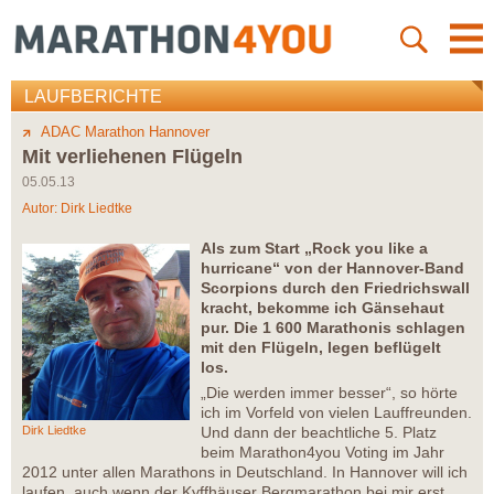
LAUFBERICHTE
ADAC Marathon Hannover
Mit verliehenen Flügeln
05.05.13
Autor:
Dirk Liedtke
Als zum Start „Rock you like a
hurricane“ von der Hannover-Band
Scorpions durch den Friedrichswall
kracht, bekomme ich Gänsehaut
pur. Die 1 600 Marathonis schlagen
mit den Flügeln, legen beflügelt
los.
„Die werden immer besser“, so hörte
ich im Vorfeld von vielen Lauffreunden.
Dirk Liedtke
Und dann der beachtliche 5. Platz
beim Marathon4you Voting im Jahr
2012 unter allen Marathons in Deutschland. In Hannover will ich
laufen, auch wenn der Kyffhäuser Bergmarathon bei mir erst