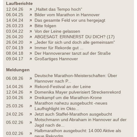
Laufberichte
12.04.26
„Haltet das Tempo hoch“
06.04.25
Bilder vom Marathon in Hannover
14.04.24
Das gesamte Feld vor uns hergejagt
26.03.23
Bitte folgen
03.04.22
Von der Leine gelassen
26.04.20
ABGESAGT: ERINNERST DU DICH? (17)
26.04.20
„Jeder für sich und doch alle gemeinsam“
07.04.19
Immer für Rekorde gut ...
08.04.18
Der Hannoveraner tanzt auf der Straße
09.04.17
Großartiges Hannover
Meldungen
Deutsche Marathon-Meisterschaften: Über
06.08.26
Hannover nach P...
14.04.26
Rekord-Festival an der Leine
12.04.26
Domenika Mayer pulverisiert Streckenrekord
10.04.26
Dreikampf um die Marathon-Krone
Marathon nahezu ausgebucht -neues
25.03.26
Laufhighlight im Okto...
24.02.26
Jetzt auch Staffel-Marathon ausgebucht
Motschmann und Abraham in Hannover auf der
05.02.26
Jagd nach de...
Halbmarathon ausgebucht: 14.000 Aktive als
03.02.26
neue Rekordm...