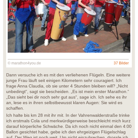
© marathon4you.de
37 Bilder
Dann versuche ich es mit den verliehenen Flügeln. Eine weitere
junge Frau läuft seit einigen Kilometern sehr couragiert. Ich
frage Anna Claudia, ob sie unter 4 Stunden bleiben will? „Nicht
unbedingt“, sagt sie bescheiden. „Es ist mein erster Marathon.“
„Das sieht bei dir noch sehr gut aus“, sage ich. Ich sehe es ihr
an, lese es in ihren selbstbewusst klaren Augen: Sie wird es
schaffen.
Ich halte bis km 28 mit ihr mit. In der Vahrenwalderstraße trinke
ich erstmals Cola und merkwürdigerweise beschleicht mich kurz
darauf körperliche Schwäche. Da ich noch nicht einmal den 4:00
Ballon gesichtet habe, gebe ich den ehrgeizigen Flügelschlag
auf. Der Weg ist noch weit. Um nicht einzubrechen, drossle ich