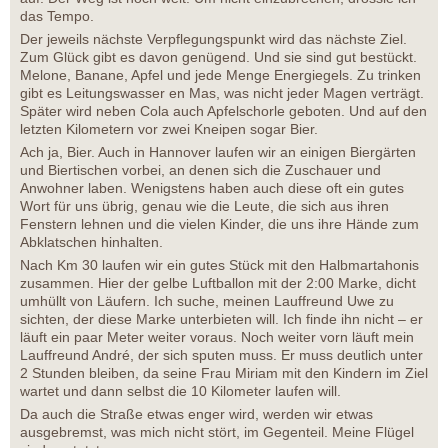
das Tempo.
Der jeweils nächste Verpflegungspunkt wird das nächste Ziel.
Zum Glück gibt es davon genügend. Und sie sind gut bestückt.
Melone, Banane, Apfel und jede Menge Energiegels. Zu trinken
gibt es Leitungswasser en Mas, was nicht jeder Magen verträgt.
Später wird neben Cola auch Apfelschorle geboten. Und auf den
letzten Kilometern vor zwei Kneipen sogar Bier.
Ach ja, Bier. Auch in Hannover laufen wir an einigen Biergärten
und Biertischen vorbei, an denen sich die Zuschauer und
Anwohner laben. Wenigstens haben auch diese oft ein gutes
Wort für uns übrig, genau wie die Leute, die sich aus ihren
Fenstern lehnen und die vielen Kinder, die uns ihre Hände zum
Abklatschen hinhalten.
Nach Km 30 laufen wir ein gutes Stück mit den Halbmartahonis
zusammen. Hier der gelbe Luftballon mit der 2:00 Marke, dicht
umhüllt von Läufern. Ich suche, meinen Lauffreund Uwe zu
sichten, der diese Marke unterbieten will. Ich finde ihn nicht – er
läuft ein paar Meter weiter voraus. Noch weiter vorn läuft mein
Lauffreund André, der sich sputen muss. Er muss deutlich unter
2 Stunden bleiben, da seine Frau Miriam mit den Kindern im Ziel
wartet und dann selbst die 10 Kilometer laufen will.
Da auch die Straße etwas enger wird, werden wir etwas
ausgebremst, was mich nicht stört, im Gegenteil. Meine Flügel