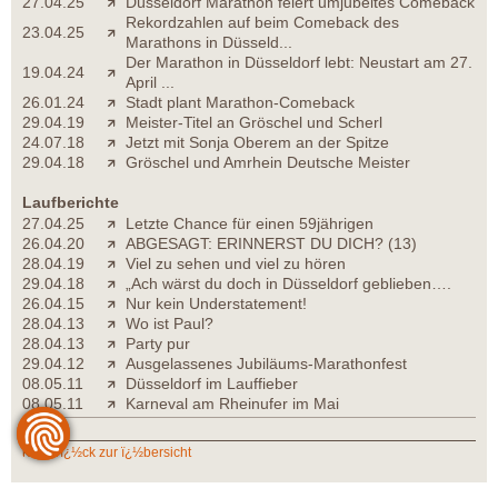
27.04.25
Düsseldorf Marathon feiert umjubeltes Comeback
Rekordzahlen auf beim Comeback des
23.04.25
Marathons in Düsseld...
Der Marathon in Düsseldorf lebt: Neustart am 27.
19.04.24
April ...
26.01.24
Stadt plant Marathon-Comeback
29.04.19
Meister-Titel an Gröschel und Scherl
24.07.18
Jetzt mit Sonja Oberem an der Spitze
29.04.18
Gröschel und Amrhein Deutsche Meister
Laufberichte
27.04.25
Letzte Chance für einen 59jährigen
26.04.20
ABGESAGT: ERINNERST DU DICH? (13)
28.04.19
Viel zu sehen und viel zu hören
29.04.18
„Ach wärst du doch in Düsseldorf geblieben….
26.04.15
Nur kein Understatement!
28.04.13
Wo ist Paul?
28.04.13
Party pur
29.04.12
Ausgelassenes Jubiläums-Marathonfest
08.05.11
Düsseldorf im Lauffieber
08.05.11
Karneval am Rheinufer im Mai
zurï¿½ck zur ï¿½bersicht