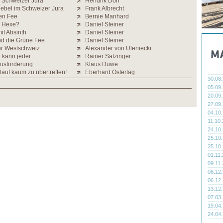
m Schweizer Jura
Hendrik Dörr
bel im Schweizer Jura
Frank Albrecht
nen Fee
Bernie Manhard
h Hexe?
Daniel Steiner
it Absinth
Daniel Steiner
d die Grüne Fee
Daniel Steiner
er Westschweiz
Alexander von Uleniecki
 kann jeder...
Rainer Satzinger
usforderung
Klaus Duwe
lauf kaum zu übertreffen!
Eberhard Ostertag
30.08
05.09
20.09
27.09
04.10
11.10
24.10
25.10
25.10
01.11
09.11
06.12
06.12
13.12
07.03
19.04
24.04