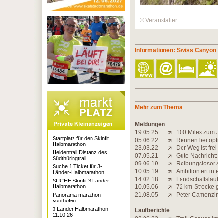
© Veranstalter
Informationen: Swiss Canyon T
Mehr zum Thema
Meldungen
19.05.25
100 Miles zum 
Startplatz für den Skinfit
05.06.22
Rennen bei opt
Halbmarathon
23.03.22
Der Weg ist frei 
Heldentrail Distanz des
07.05.21
Gute Nachricht: 
Südthüringtrail
09.06.19
Reibungsloser A
Suche 1 Ticket für 3-
10.05.19
Ambitioniert in 
Länder-Halbmarathon
14.02.18
Landschaftslauf
SUCHE Skinfit 3 Länder
Halbmarathon
10.05.06
72 km-Strecke 
21.08.05
Peter Camenzind
Panorama marathon
sonthofen
3 Länder Halbmarathon
Laufberichte
11.10.26