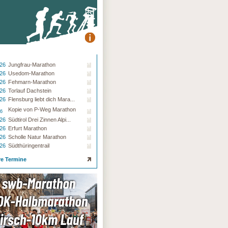
.26
Jungfrau-Marathon
.26
Usedom-Marathon
.26
Fehmarn-Marathon
.26
Torlauf Dachstein
.26
Flensburg liebt dich Mara...
Kopie von P-Weg Marathon
26
.26
Südtirol Drei Zinnen Alpi...
.26
Erfurt Marathon
.26
Scholle Natur Marathon
.26
Südthüringentrail
re Termine