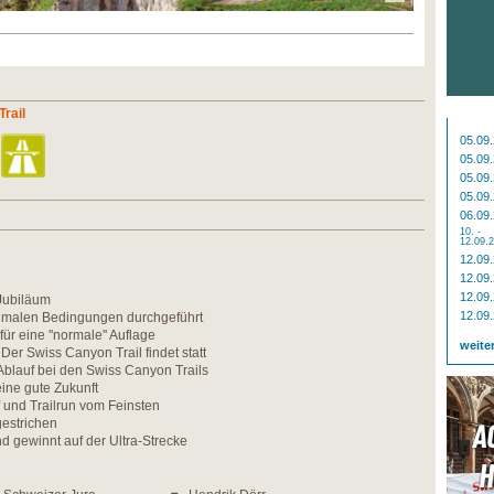
rail
05.09
05.09
05.09
05.09
06.09
10. -
12.09.
12.09
12.09
12.09
Jubiläum
12.09
imalen Bedingungen durchgeführt
für eine ''normale'' Auflage
weite
Der Swiss Canyon Trail findet statt
blauf bei den Swiss Canyon Trails
eine gute Zukunft
 und Trailrun vom Feinsten
gestrichen
 gewinnt auf der Ultra-Strecke