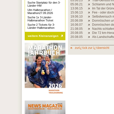
03.06.23
Trail-Genuss i
Suche Startplatz für den 3-
05.06.21
Schlamm und Ne
Länder-HM
13.06.15
Im Tal der Grü
Ulm Halbmarathon /
15.06.13
Fee - oder doc
Marathon27.09.2026
19.06.10
Selbstversuch m
Suche 1x 3-Länder-
Halbmarathon Ticket
20.06.09
Dornröschen un
16.06.07
Dornröschen d
Suche 2 Tickets für 3-
Länder-Halbmarathon
21.08.05
Nachts schlafen
20.08.05
Die 72 km-Hera
20.08.05
Als Landschafts
zurï¿½ck zur ï¿½bersicht