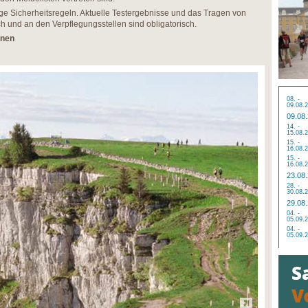
ge Sicherheitsregeln. Aktuelle Testergebnisse und das Tragen von
h und an den Verpflegungsstellen sind obligatorisch.
onen
08. -
09.08.
09.08
14. -
15.08.
15. -
16.08.
15. -
16.08.
23.08
28. -
30.08.
29.08
04. -
05.09.
04. -
05.09.