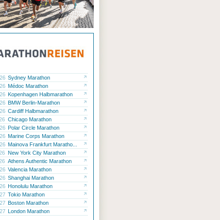
.26
Sydney Marathon
.26
Médoc Marathon
.26
Kopenhagen Halbmarathon
.26
BMW Berlin-Marathon
.26
Cardiff Halbmarathon
.26
Chicago Marathon
.26
Polar Circle Marathon
.26
Marine Corps Marathon
.26
Mainova Frankfurt Maratho...
.26
New York City Marathon
.26
Athens Authentic Marathon
.26
Valencia Marathon
.26
Shanghai Marathon
.26
Honolulu Marathon
.27
Tokio Marathon
.27
Boston Marathon
.27
London Marathon