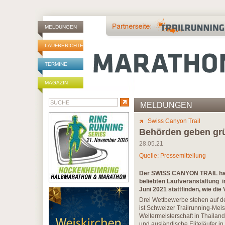
MELDUNGEN
LAUFBERICHTE
TERMINE
MAGAZIN
MELDUNGEN
Swiss Canyon Trail
Behörden geben grü
28.05.21
Quelle: Pressemitteilung
Der SWISS CANYON TRAIL hat 
beliebten Laufveranstaltung i
Juni 2021 stattfinden, wie die
Drei Wettbewerbe stehen auf d
ist Schweizer Trailrunning-Meis
Weltermeisterschaft in Thailand
und ausländische Eliteläufer in