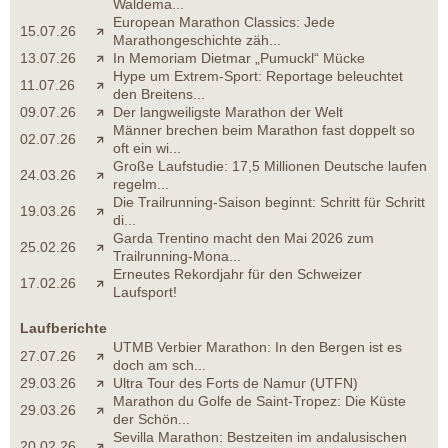
Waldema...
European Marathon Classics: Jede
15.07.26
Marathongeschichte zäh...
13.07.26
In Memoriam Dietmar „Pumuckl“ Mücke
Hype um Extrem-Sport: Reportage beleuchtet
11.07.26
den Breitens...
09.07.26
Der langweiligste Marathon der Welt
Männer brechen beim Marathon fast doppelt so
02.07.26
oft ein wi...
Große Laufstudie: 17,5 Millionen Deutsche laufen
24.03.26
regelm...
Die Trailrunning-Saison beginnt: Schritt für Schritt
19.03.26
di...
Garda Trentino macht den Mai 2026 zum
25.02.26
Trailrunning-Mona...
Erneutes Rekordjahr für den Schweizer
17.02.26
Laufsport!
Laufberichte
UTMB Verbier Marathon: In den Bergen ist es
27.07.26
doch am sch...
29.03.26
Ultra Tour des Forts de Namur (UTFN)
Marathon du Golfe de Saint-Tropez: Die Küste
29.03.26
der Schön...
Sevilla Marathon: Bestzeiten im andalusischen
20.02.26