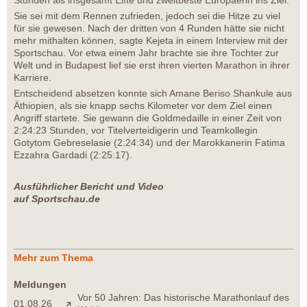
Stunden als insgesamt Elfte und zweitbeste Europäerin ins Ziel.
Sie sei mit dem Rennen zufrieden, jedoch sei die Hitze zu viel
für sie gewesen. Nach der dritten von 4 Runden hätte sie nicht
mehr mithalten können, sagte Kejeta in einem Interview mit der
Sportschau. Vor etwa einem Jahr brachte sie ihre Tochter zur
Welt und in Budapest lief sie erst ihren vierten Marathon in ihrer
Karriere.
Entscheidend absetzen konnte sich Amane Beriso Shankule aus
Äthiopien, als sie knapp sechs Kilometer vor dem Ziel einen
Angriff startete. Sie gewann die Goldmedaille in einer Zeit von
2:24:23 Stunden, vor Titelverteidigerin und Teamkollegin
Gotytom Gebreselasie (2:24:34) und der Marokkanerin Fatima
Ezzahra Gardadi (2:25:17).
Ausführlicher Bericht und Video
auf Sportschau.de
Mehr zum Thema
Meldungen
Vor 50 Jahren: Das historische Marathonlauf des
01.08.26