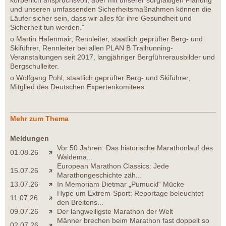
und unseren umfassenden Sicherheitsmaßnahmen können die
Läufer sicher sein, dass wir alles für ihre Gesundheit und
Sicherheit tun werden."
o Martin Hafenmair, Rennleiter, staatlich geprüfter Berg- und
Skiführer, Rennleiter bei allen PLAN B Trailrunning-
Veranstaltungen seit 2017, langjähriger Bergführerausbilder und
Bergschulleiter.
o Wolfgang Pohl, staatlich geprüfter Berg- und Skiführer,
Mitglied des Deutschen Expertenkomitees
Mehr zum Thema
Meldungen
Vor 50 Jahren: Das historische Marathonlauf des
01.08.26
Waldema...
European Marathon Classics: Jede
15.07.26
Marathongeschichte zäh...
13.07.26
In Memoriam Dietmar „Pumuckl“ Mücke
Hype um Extrem-Sport: Reportage beleuchtet
11.07.26
den Breitens...
09.07.26
Der langweiligste Marathon der Welt
Männer brechen beim Marathon fast doppelt so
02.07.26