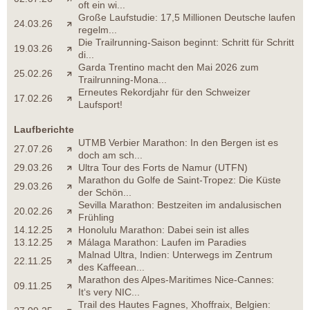
oft ein wi...
Große Laufstudie: 17,5 Millionen Deutsche laufen
24.03.26
regelm...
Die Trailrunning-Saison beginnt: Schritt für Schritt
19.03.26
di...
Garda Trentino macht den Mai 2026 zum
25.02.26
Trailrunning-Mona...
Erneutes Rekordjahr für den Schweizer
17.02.26
Laufsport!
Laufberichte
UTMB Verbier Marathon: In den Bergen ist es
27.07.26
doch am sch...
29.03.26
Ultra Tour des Forts de Namur (UTFN)
Marathon du Golfe de Saint-Tropez: Die Küste
29.03.26
der Schön...
Sevilla Marathon: Bestzeiten im andalusischen
20.02.26
Frühling
14.12.25
Honolulu Marathon: Dabei sein ist alles
13.12.25
Málaga Marathon: Laufen im Paradies
Malnad Ultra, Indien: Unterwegs im Zentrum
22.11.25
des Kaffeean...
Marathon des Alpes-Maritimes Nice-Cannes:
09.11.25
It‘s very NIC...
Trail des Hautes Fagnes, Xhoffraix, Belgien: