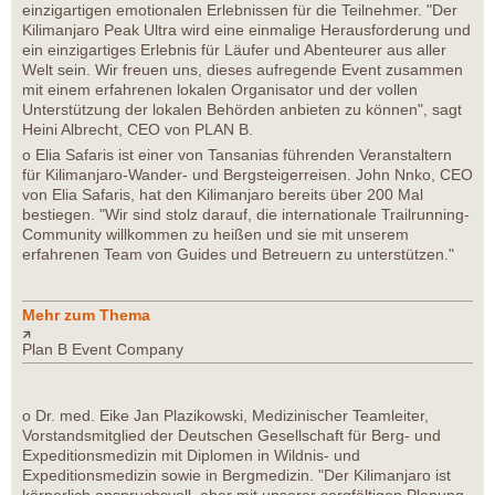
einzigartigen emotionalen Erlebnissen für die Teilnehmer. "Der
Kilimanjaro Peak Ultra wird eine einmalige Herausforderung und
ein einzigartiges Erlebnis für Läufer und Abenteurer aus aller
Welt sein. Wir freuen uns, dieses aufregende Event zusammen
mit einem erfahrenen lokalen Organisator und der vollen
Unterstützung der lokalen Behörden anbieten zu können", sagt
Heini Albrecht, CEO von PLAN B.
o Elia Safaris ist einer von Tansanias führenden Veranstaltern
für Kilimanjaro-Wander- und Bergsteigerreisen. John Nnko, CEO
von Elia Safaris, hat den Kilimanjaro bereits über 200 Mal
bestiegen. "Wir sind stolz darauf, die internationale Trailrunning-
Community willkommen zu heißen und sie mit unserem
erfahrenen Team von Guides und Betreuern zu unterstützen."
Mehr zum Thema
Plan B Event Company
o Dr. med. Eike Jan Plazikowski, Medizinischer Teamleiter,
Vorstandsmitglied der Deutschen Gesellschaft für Berg- und
Expeditionsmedizin mit Diplomen in Wildnis- und
Expeditionsmedizin sowie in Bergmedizin. "Der Kilimanjaro ist
körperlich anspruchsvoll, aber mit unserer sorgfältigen Planung