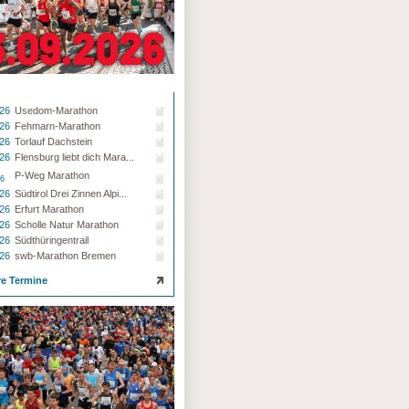
.26
Usedom-Marathon
.26
Fehmarn-Marathon
.26
Torlauf Dachstein
.26
Flensburg liebt dich Mara...
P-Weg Marathon
26
.26
Südtirol Drei Zinnen Alpi...
.26
Erfurt Marathon
.26
Scholle Natur Marathon
.26
Südthüringentrail
.26
swb-Marathon Bremen
re Termine