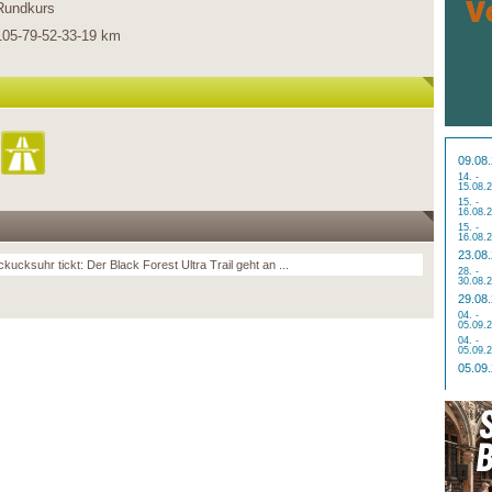
Rundkurs
105-79-52-33-19 km
09.08
14. -
15.08.
15. -
16.08.
15. -
16.08.
23.08
kucksuhr tickt: Der Black Forest Ultra Trail geht an ...
28. -
30.08.
29.08
04. -
05.09.
04. -
05.09.
05.09