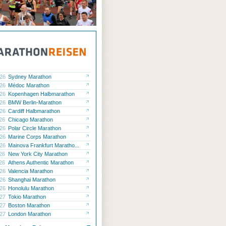
.26
Sydney Marathon
.26
Médoc Marathon
.26
Kopenhagen Halbmarathon
.26
BMW Berlin-Marathon
.26
Cardiff Halbmarathon
.26
Chicago Marathon
.26
Polar Circle Marathon
.26
Marine Corps Marathon
.26
Mainova Frankfurt Maratho...
.26
New York City Marathon
.26
Athens Authentic Marathon
.26
Valencia Marathon
.26
Shanghai Marathon
.26
Honolulu Marathon
.27
Tokio Marathon
.27
Boston Marathon
.27
London Marathon