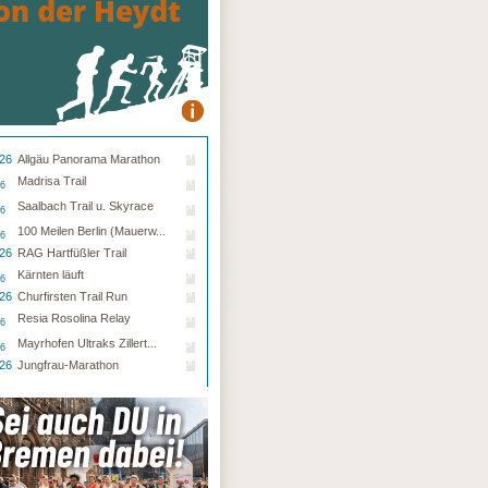
.26
Allgäu Panorama Marathon
Madrisa Trail
26
Saalbach Trail u. Skyrace
26
100 Meilen Berlin (Mauerw...
26
.26
RAG Hartfüßler Trail
Kärnten läuft
26
.26
Churfirsten Trail Run
Resia Rosolina Relay
26
Mayrhofen Ultraks Zillert...
26
.26
Jungfrau-Marathon